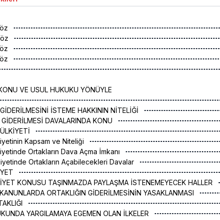
söz
söz
söz
söz
KONU VE USUL HUKUKU YÖNÜYLE
N GİDERİLMESİNİ İSTEME HAKKININ NİTELİĞİ
ĞIN GİDERİLMESİ DAVALARINDA KONU
 MÜLKİYETİ
lkiyetinin Kapsam ve Niteliği
ülkiyetinde Ortakların Dava Açma İmkanı
lkiyetinde Ortakların Açabilecekleri Davalar
KİYET
LKİYET KONUSU TAŞINMAZDA PAYLAŞMA İSTENEMEYECEK HALLER
ZI KANUNLARDA ORTAKLIĞIN GİDERİLMESİNİN YASAKLANMASI
RTAKLIĞI
UKUNDA YARGILAMAYA EGEMEN OLAN İLKELER