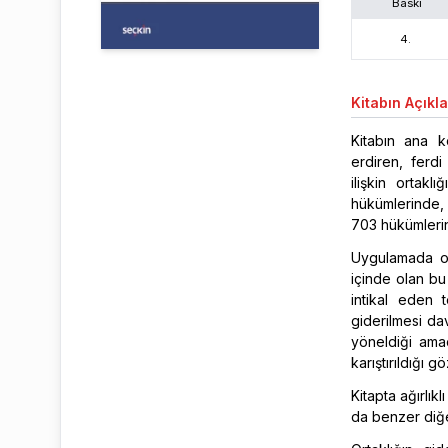
Baskı
4
.
Kitabın
Açıkl
Kitabın ana ko
erdiren, ferd
ilişkin ortak
hükümlerinde, 
703 hükümlerin
Uygulamada or
içinde olan bu 
intikal eden 
giderilmesi da
yöneldiği ama
karıştırıldığı 
Kitapta ağırlıkl
da benzer diğe