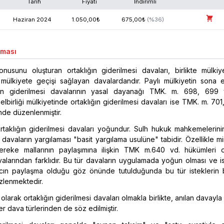
Tarih
Fiyatı
İndirimli
Haziran
2024
1.050,00
₺
675,00
₺
(%
36
)
aması
nusunu oluşturan ortaklığın giderilmesi davaları, birlikte mülkiy
i mülkiyete geçişi sağlayan davalardandır. Paylı mülkiyetin sona 
lığın giderilmesi davalarının yasal dayanağı TMK. m. 698, 69
elbirliği mülkiyetinde ortaklığın giderilmesi davaları ise TMK. m. 70
de düzenlenmiştir.
taklığın giderilmesi davaları yoğundur. Sulh hukuk mahkemelerini
davaların yargılaması "basit yargılama usulüne" tabidir. Özellikle mi
tereke mallarının paylaşımına ilişkin TMK m.640 vd. hükümleri or
valarından farklıdır. Bu tür davaların uygulamada yoğun olması ve i
cın paylaşma olduğu göz önünde tutulduğunda bu tür isteklerin bi
gözlenmektedir.
ı olarak ortaklığın giderilmesi davaları olmakla birlikte, anılan davayla i
r dava türlerinden de söz edilmiştir.