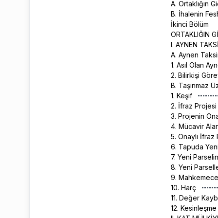
A. Ortaklığın 
B. İhalenin Fe
İkinci Bölüm
ORTAKLIĞIN Gİ
I. AYNEN TAK
A. Aynen Taksi
1. Asıl Olan Ay
2. Bilirkişi Gör
B. Taşınmaz Ü
1. Keşif
2. İfraz Projes
3. Projenin Ona
4. Mücavir Ala
5. Onaylı İfra
6. Tapuda Yen
7. Yeni Parse
8. Yeni Parsel
9. Mahkemece 
10. Harç
11. Değer Kay
12. Kesinleşm