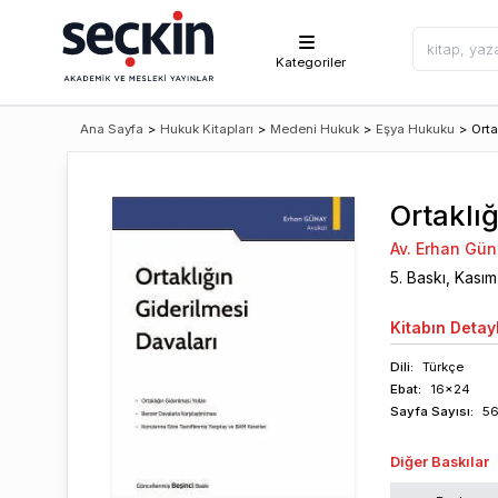
Kategoriler
Ana Sayfa
>
Hukuk Kitapları
>
Medeni Hukuk
>
Eşya Hukuku
>
Orta
Ortaklığ
Av. Erhan Gü
5
. Baskı,
Kasım
Kitabın
Detayl
Dili:
Türkçe
Ebat:
16x24
Sayfa
Sayısı
:
5
Diğer Baskılar