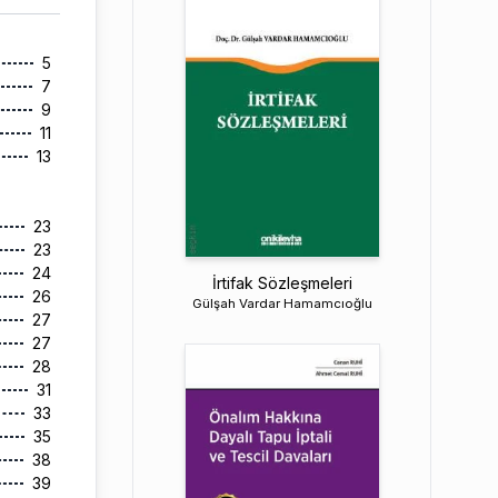
5
7
9
11
13
23
23
24
İrtifak Sözleşmeleri
26
Gülşah Vardar Hamamcıoğlu
27
27
28
31
33
35
38
39