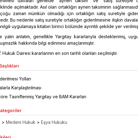
derilmesi davaları genelde "aynen taksim" ve "satış suretiyle or
klinde açılmaktadır. Asıl olan ortaklığın aynen taksiminin sağlanmasıd
çoğu zaman mümkün olmadığı için ortaklığın satış suretiyle gider
edir. Bu nedenle satış suretiyle ortaklığın giderilmesine ilişkin davala
nılgılı uygulamaya kitabın birinci bölümde ayrıntılı şekilde yer verilmişt
e yalın anlatım, genellikle Yargıtay kararlarıyla desteklenmiş, uygu
uşmazlık hakkında bilgi edinmesi amaçlanmıştır.
 Hukuk Dairesi kararlarının en son tarihli olanları seçilmiştir.
aşlıkları
derilmesi Yolları
arla Karşılaştırılması
öre Tasniflenmiş Yargıtay ve BAM Kararları
Kategoriler
ı
>
Medeni Hukuk
>
Eşya Hukuku
kileri