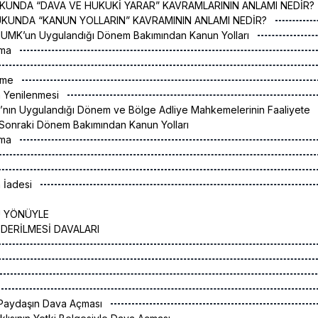
KUNDA “DAVA VE HUKUKİ YARAR” KAVRAMLARININ ANLAMI NEDİR?
UKUNDA “KANUN YOLLARIN” KAVRAMININ ANLAMI NEDİR?
ı HUMK’un Uygulandığı Dönem Bakımından Kanun Yolları
ama
ltme
n Yenilenmesi
’nın Uygulandığı Dönem ve Bölge Adliye Mahkemelerinin Faaliyete
onraki Dönem Bakımından Kanun Yolları
ama
n İadesi
 YÖNÜYLE
İDERİLMESİ DAVALARI
a Paydaşın Dava Açması