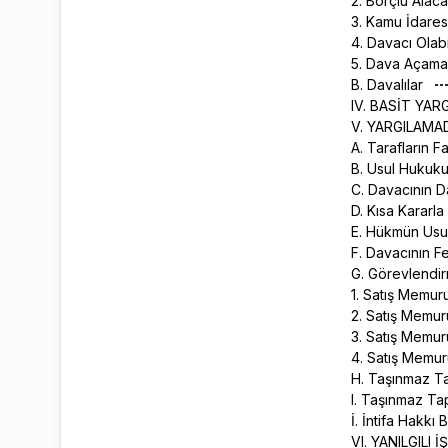
2. Borçlu Alac
3. Kamu İdare
4. Davacı Olab
5. Dava Açama
B. Davalılar
IV. BASİT YA
V. YARGILAMA
A. Tarafların F
B. Usul Hukuku
C. Davacının 
D. Kısa Kararl
E. Hükmün Usu
F. Davacının F
G. Görevlendi
1. Satış Memur
2. Satış Memur
3. Satış Memu
4. Satış Memur
H. Taşınmaz Tap
I. Taşınmaz Ta
İ. İntifa Hakk
VI. YANILGILI 