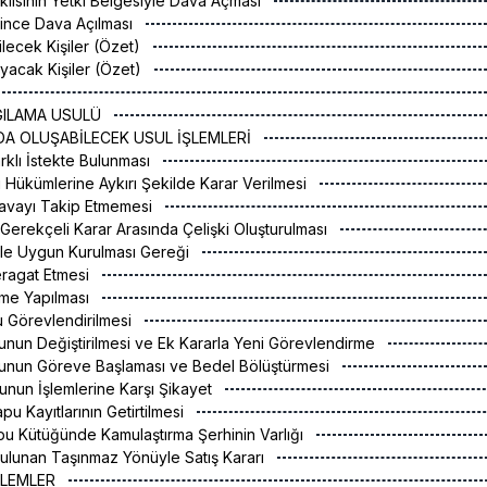
aklısının Yetki Belgesiyle Dava Açması
since Dava Açılması
ilecek Kişiler (Özet)
yacak Kişiler (Özet)
RGILAMA USULÜ
DA OLUŞABİLECEK USUL İŞLEMLERİ
arklı İstekte Bulunması
 Hükümlerine Aykırı Şekilde Karar Verilmesi
Davayı Takip Etmemesi
a Gerekçeli Karar Arasında Çelişki Oluşturulması
le Uygun Kurulması Gereği
eragat Etmesi
rme Yapılması
u Görevlendirilmesi
unun Değiştirilmesi ve Ek Kararla Yeni Görevlendirme
runun Göreve Başlaması ve Bedel Bölüştürmesi
unun İşlemlerine Karşı Şikayet
u Kayıtlarının Getirtilmesi
pu Kütüğünde Kamulaştırma Şerhinin Varlığı
ı Bulunan Taşınmaz Yönüyle Satış Kararı
İŞLEMLER