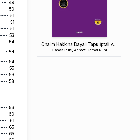
49
50
51
51
51
53
54
Önalım Hakkına Dayalı Tapu İptali ve Tescil Davaları
Canan Ruhi, Ahmet Cemal Ruhi
54
54
55
56
58
59
60
61
65
65