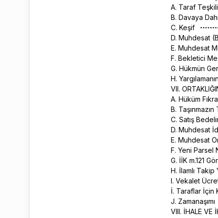
A. Taraf Teşkil
B. Davaya Dahi
C. Keşif
D. Muhdesat (B
E. Muhdesat Mü
F. Bekletici M
G. Hükmün Ger
H. Yargılamanı
VII. ORTAKLIĞ
A. Hüküm Fıkra
B. Taşınmazın 
C. Satış Bedeli
D. Muhdesat İ
E. Muhdesat Or
F. Yeni Parsel
G. İİK m.121 G
H. İlamlı Takip
I. Vekalet Ücre
İ. Taraflar İç
J. Zamanaşımı
VIII. İHALE V