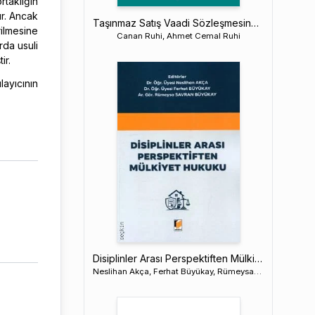
taklığın
ır. Ancak
Taşınmaz Satış Vaadi Sözleşmesinden Kaynaklanan Davalar
ilmesine
Canan Ruhi, Ahmet Cemal Ruhi
rda usuli
ir.
layıcının
Disiplinler Arası Perspektiften Mülkiyet Hukuku
Neslihan Akça, Ferhat Büyükay, Rümeysa Savran Büyükay