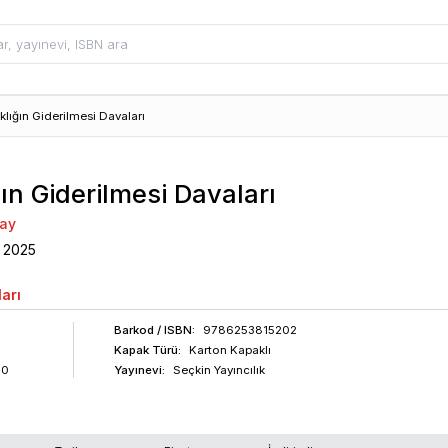
klığın Giderilmesi Davaları
ın Giderilmesi Davaları
nay
2025
arı
Barkod
/ ISBN
:
9786253815202
Kapak Türü:
Karton Kapaklı
60
Yayınevi:
Seçkin Yayıncılık