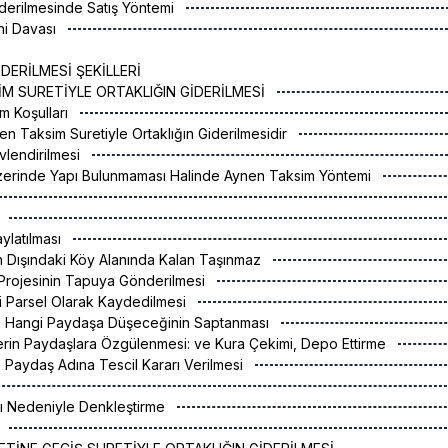
Giderilmesinde Satış Yöntemi
shi Davası
DERİLMESİ ŞEKİLLERİ
SİM SURETİYLE ORTAKLIĞIN GİDERİLMESİ
m Koşulları
nen Taksim Suretiyle Ortaklığın Giderilmesidir
evlendirilmesi
zerinde Yapı Bulunmaması Halinde Aynen Taksim Yöntemi
i
ylatılması
n Dışındaki Köy Alanında Kalan Taşınmaz
z Projesinin Tapuya Gönderilmesi
i Parsel Olarak Kaydedilmesi
lin Hangi Paydaşa Düşeceğinin Saptanması
lerin Paydaşlara Özgülenmesi: ve Kura Çekimi, Depo Ettirme
Paydaş Adına Tescil Kararı Verilmesi
bı Nedeniyle Denkleştirme
e