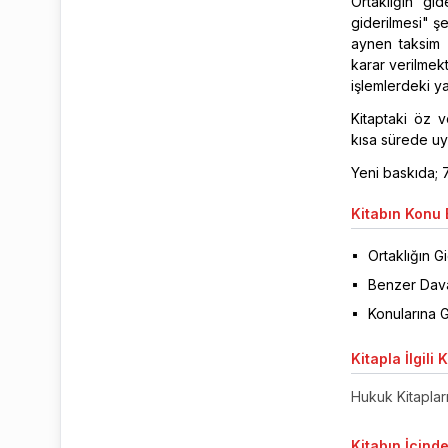
Ortaklığın gi
giderilmesi" şe
aynen taksim 
karar verilmekt
işlemlerdeki ya
Kitaptaki öz v
kısa sürede uy
Yeni baskıda; 7.
Kitabın
Konu B
Ortaklığın Gi
Benzer Daval
Konularına G
Kitapla
İlgili 
Hukuk Kitaplar
Kitabın
İçinde