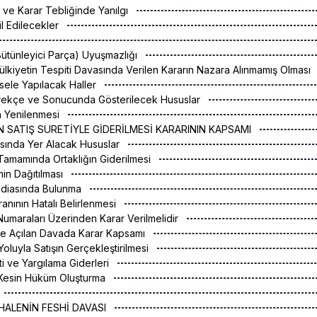
i ve Karar Tebliğinde Yanılgı
l Edilecekler
ütünleyici Parça) Uyuşmazlığı
lkiyetin Tespiti Davasında Verilen Kararın Nazara Alınmamış Olması
esele Yapılacak Haller
ekçe ve Sonucunda Gösterilecek Hususlar
n Yenilenmesi
IN SATIŞ SURETİYLE GİDERİLMESİ KARARININ KAPSAMI
sında Yer Alacak Hususlar
Tamamında Ortaklığın Giderilmesi
nin Dağıtılması
ddiasında Bulunma
anının Hatalı Belirlenmesi
 Numaraları Üzerinden Karar Verilmelidir
öre Açılan Davada Karar Kapsamı
 Yoluyla Satışın Gerçekleştirilmesi
ti ve Yargılama Giderleri
in Kesin Hüküm Oluşturma
E İHALENİN FESHİ DAVASI