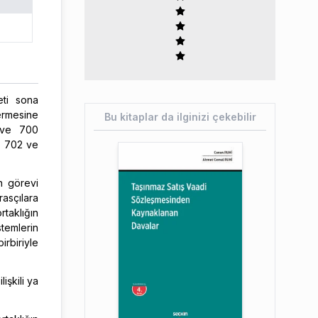
eti sona
ermesine
Bu kitaplar da ilginizi çekebilir
9 ve 700
1, 702 ve
n görevi
rasçılara
taklığın
stemlerin
rbiriyle
lişkili ya