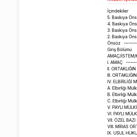
İçindekiler
5. Baskıya Ön
4. Baskıya Ön
3. Baskıya Ön
2. Baskıya Ön
Önsöz
Giriş Bölümü
AMAÇ/İSTEM/
I. AMAÇ
II. ORTAKLIĞI
III. ORTAKLI
IV. ELBİRLİĞİ
A. Elbirliği Mü
B. Elbirliği M
C. Elbirliği Mü
V. PAYLI MÜL
VI. PAYLI MÜ
VII. ÖZEL BA
VIII. MİRAS O
IX. USUL HUK