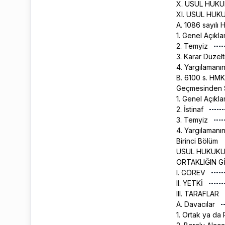
X. USUL HUKU
XI. USUL HUK
A. 1086 sayıl
1. Genel Açıkl
2. Temyiz
3. Karar Düze
4. Yargılamanı
B. 6100 s. HMK
Geçmesinden S
1. Genel Açıkl
2. İstinaf
3. Temyiz
4. Yargılamanı
Birinci Bölüm
USUL HUKUKU
ORTAKLIĞIN G
I. GÖREV
II. YETKİ
III. TARAFLAR
A. Davacılar
1. Ortak ya d