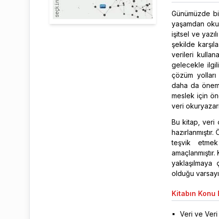
Günümüzde bire
yaşamdan okul 
işitsel ve yaz
şekilde karşıl
verileri kull
gelecekle ilgi
çözüm yolları
daha da önemli
meslek için ön
veri okuryazarı
Bu kitap, veri 
hazırlanmıştır. 
teşvik etmek
amaçlanmıştır. 
yaklaşılmaya ç
olduğu varsayıl
Kitabın
Konu B
Veri ve Veri