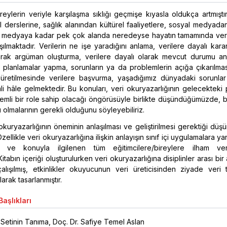
ylerin veriyle karşılaşma sıklığı geçmişe kıyasla oldukça artmıştı
derslerine, sağlık alanından kültürel faaliyetlere, sosyal medyada
ılı medyaya kadar pek çok alanda neredeyse hayatın tamamında veril
aşılmaktadır. Verilerin ne işe yaradığını anlama, verilere dayalı kar
anarak argüman oluşturma, verilere dayalı olarak mevcut durumu a
li planlamalar yapma, sorunların ya da problemlerin açığa çıkarılm
 üretilmesinde verilere başvurma, yaşadığımız dünyadaki sorunlar 
 hâle gelmektedir. Bu konuları, veri okuryazarlığının gelecekteki
emli bir role sahip olacağı öngörüsüyle birlikte düşündüğümüzde, b
 olmalarının gerekli olduğunu söyleyebiliriz.
okuryazarlığının öneminin anlaşılması ve geliştirilmesi gerektiği düş
Özellikle veri okuryazarlığına ilişkin anlayışın sınıf içi uygulamalara ya
 ve konuyla ilgilenen tüm eğitimcilere/bireylere ilham ver
Kitabın içeriği oluşturulurken veri okuryazarlığına disiplinler arası bir 
alışılmış, etkinlikler okuyucunun veri üreticisinden ziyade veri t
arak tasarlanmıştır.
aşlıkları
 Setinin Tanıma, Doç. Dr. Safiye Temel Aslan