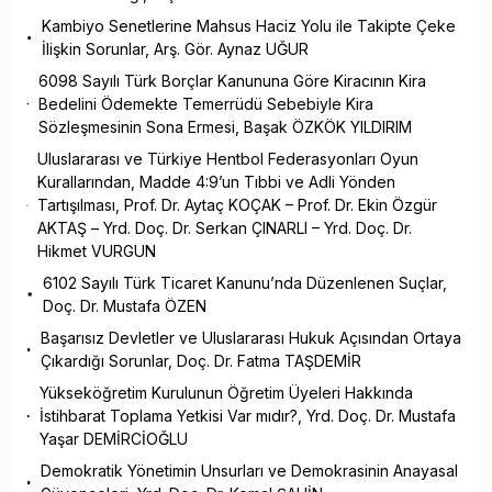
Kambiyo Senetlerine Mahsus Haciz Yolu ile Takipte Çeke
İlişkin Sorunlar, Arş. Gör. Aynaz UĞUR
6098 Sayılı Türk Borçlar Kanununa Göre Kiracının Kira
Bedelini Ödemekte Temerrüdü Sebebiyle Kira
Sözleşmesinin Sona Ermesi, Başak ÖZKÖK YILDIRIM
Uluslararası ve Türkiye Hentbol Federasyonları Oyun
Kurallarından, Madde 4:9’un Tıbbi ve Adli Yönden
Tartışılması, Prof. Dr. Aytaç KOÇAK – Prof. Dr. Ekin Özgür
AKTAŞ – Yrd. Doç. Dr. Serkan ÇINARLI – Yrd. Doç. Dr.
Hikmet VURGUN
6102 Sayılı Türk Ticaret Kanunu’nda Düzenlenen Suçlar,
Doç. Dr. Mustafa ÖZEN
Başarısız Devletler ve Uluslararası Hukuk Açısından Ortaya
Çıkardığı Sorunlar, Doç. Dr. Fatma TAŞDEMİR
Yükseköğretim Kurulunun Öğretim Üyeleri Hakkında
İstihbarat Toplama Yetkisi Var mıdır?, Yrd. Doç. Dr. Mustafa
Yaşar DEMİRCİOĞLU
Demokratik Yönetimin Unsurları ve Demokrasinin Anayasal