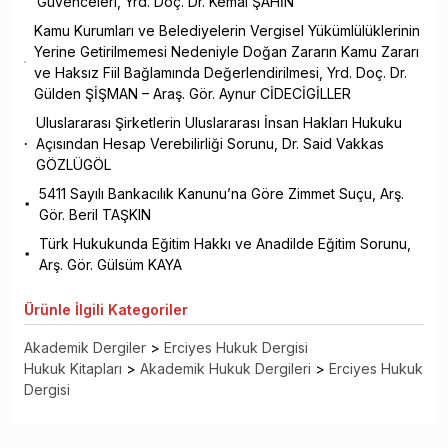
Güvenceleri, Yrd. Doç. Dr. Kemal ŞAHİN
Kamu Kurumları ve Belediyelerin Vergisel Yükümlülüklerinin
Yerine Getirilmemesi Nedeniyle Doğan Zararın Kamu Zararı
ve Haksız Fiil Bağlamında Değerlendirilmesi, Yrd. Doç. Dr.
Gülden ŞİŞMAN – Araş. Gör. Aynur CİDECİGİLLER
Uluslararası Şirketlerin Uluslararası İnsan Hakları Hukuku
Açısından Hesap Verebilirliği Sorunu, Dr. Said Vakkas
GÖZLÜGÖL
5411 Sayılı Bankacılık Kanunu’na Göre Zimmet Suçu, Arş.
Gör. Beril TAŞKIN
Türk Hukukunda Eğitim Hakkı ve Anadilde Eğitim Sorunu,
Arş. Gör. Gülsüm KAYA
Ürünle
İlgili Kategoriler
Akademik Dergiler
>
Erciyes Hukuk Dergisi
Hukuk Kitapları
>
Akademik Hukuk Dergileri
>
Erciyes Hukuk
Dergisi