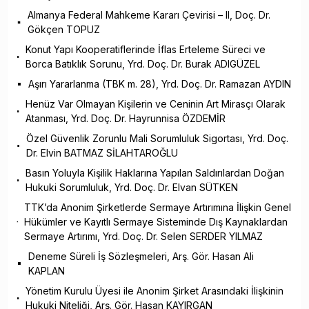
Almanya Federal Mahkeme Kararı Çevirisi – II, Doç. Dr.
Gökçen TOPUZ
Konut Yapı Kooperatiflerinde İflas Erteleme Süreci ve
Borca Batıklık Sorunu, Yrd. Doç. Dr. Burak ADIGÜZEL
Aşırı Yararlanma (TBK m. 28), Yrd. Doç. Dr. Ramazan AYDIN
Henüz Var Olmayan Kişilerin ve Ceninin Art Mirasçı Olarak
Atanması, Yrd. Doç. Dr. Hayrunnisa ÖZDEMİR
Özel Güvenlik Zorunlu Mali Sorumluluk Sigortası, Yrd. Doç.
Dr. Elvin BATMAZ SİLAHTAROĞLU
Basın Yoluyla Kişilik Haklarına Yapılan Saldırılardan Doğan
Hukuki Sorumluluk, Yrd. Doç. Dr. Elvan SÜTKEN
TTK’da Anonim Şirketlerde Sermaye Artırımına İlişkin Genel
Hükümler ve Kayıtlı Sermaye Sisteminde Dış Kaynaklardan
Sermaye Artırımı, Yrd. Doç. Dr. Selen SERDER YILMAZ
Deneme Süreli İş Sözleşmeleri, Arş. Gör. Hasan Ali
KAPLAN
Yönetim Kurulu Üyesi ile Anonim Şirket Arasındaki İlişkinin
Hukuki Niteliği, Arş. Gör. Hasan KAYIRGAN