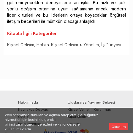
getiremeyecekleri deneyimlerle anlaşıldı. Bu hızlı ve çok
yönlü değişim ortamına uyum sağlamanın ancak modern
liderlik türleri ve bu liderlerin ortaya koyacakları örgütsel
iletişim becerileri ile mümkün olacağı anlaşıldı.
Kitapla
İlgili Kategoriler
Kişisel Gelişim, Hobi
>
Kişisel Gelişim
>
Yönetim, İş Dünyası
Hakkımızda
Uluslararası Yayınevi Belgesi
Kaynakça Dosyası
Kişisel Verilerin Korunması
Web sitemizde sunulan ve açıkça talep etmiş olduğunuz
Üyelik
Siparişlerim
hizmetler için kesinlikle gerekli,
İade Politikası
İletişim
birinci taraf oturum çerezleri ve kalıcı çerezler
Okudum
kullanılmaktadır.