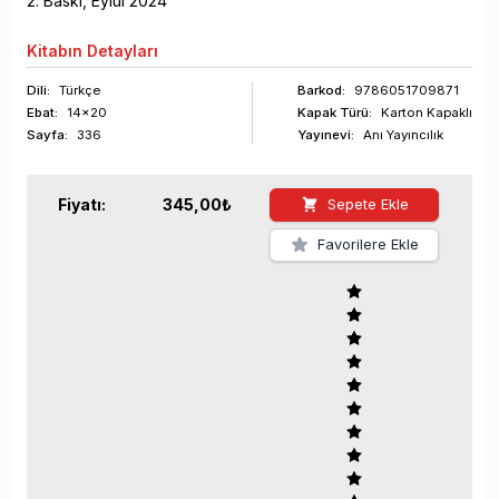
2
. Baskı,
Eylül
2024
Kitabın
Detayları
Dili:
Türkçe
Barkod
:
9786051709871
Ebat:
14x20
Kapak Türü:
Karton Kapaklı
Sayfa
:
336
Yayınevi:
Anı Yayıncılık
Fiyatı:
345,00
₺
Sepete Ekle
Favorilere Ekle