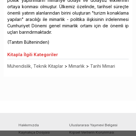
politik yaptırımların mimariye dolaylı ve dolaysız etkilerinin
ortaya konması olmuştur. Ülkemiz özelinde, tarihsel süreçte
önemli yatırım alanlarından birini oluşturan "turizm konaklama
yapıları" aracılığı ile mimarlık - politika ilişkisinin irdelenmesi
Cumhuriyet Dönemi genel mimarlık ortamı için de önemli ip
uçları barındırmaktadır.
(Tanıtım Bülteninden)
Kitapla
İlgili Kategoriler
Mühendislik, Teknik Kitaplar
>
Mimarlık
>
Tarihi Mimari
Hakkımızda
Uluslararası Yayınevi Belgesi
Kaynakça Dosyası
Kişisel Verilerin Korunması