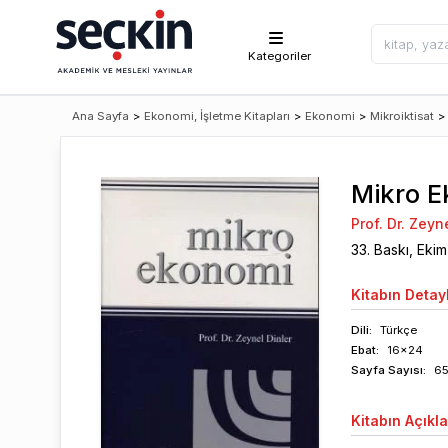
Kategoriler
Ana Sayfa
>
Ekonomi, İşletme Kitapları
>
Ekonomi
>
Mikroiktisat
>
Mikro E
Prof. Dr. Zeyn
33
. Baskı,
Ekim
Kitabın
Detayl
Dili:
Türkçe
Ebat:
16x24
Sayfa
Sayısı
:
6
Kitabın
Açıkl