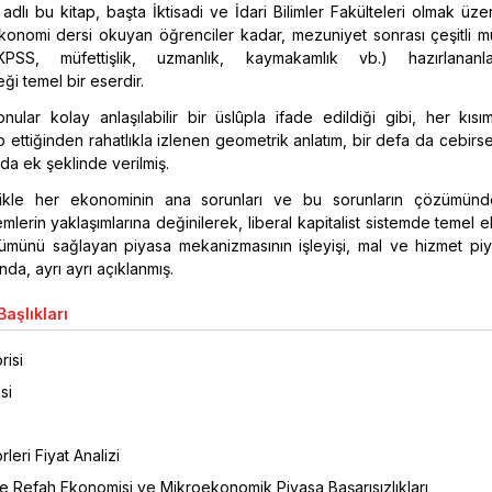
dlı bu kitap, başta İktisadi ve İdari Bilimler Fakülteleri olmak üzer
ekonomi dersi okuyan öğrenciler kadar, mezuniyet sonrası çeşitli 
(KPSS, müfettişlik, uzmanlık, kaymakamlık vb.) hazırlananl
ği temel bir eserdir.
nular kolay anlaşılabilir bir üslûpla ifade edildiği gibi, her kıs
p ettiğinden rahatlıkla izlenen geometrik anlatım, bir defa da cebirse
da ek şeklinde verilmiş.
likle her ekonominin ana sorunları ve bu sorunların çözümünde
mlerin yaklaşımlarına değinilerek, liberal kapitalist sistemde temel
ümünü sağlayan piyasa mekanizmasının işleyişi, mal ve hizmet piya
nda, ayrı ayrı açıklanmış.
aşlıkları
risi
si
leri Fiyat Analizi
 Refah Ekonomisi ve Mikroekonomik Piyasa Başarısızlıkları