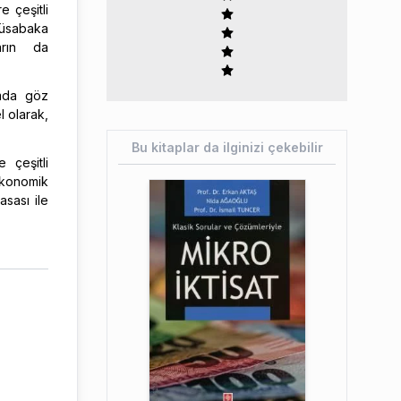
e çeşitli
müsabaka
arın da
ımda göz
l olarak,
Bu kitaplar da ilginizi çekebilir
 çeşitli
 ekonomik
sası ile