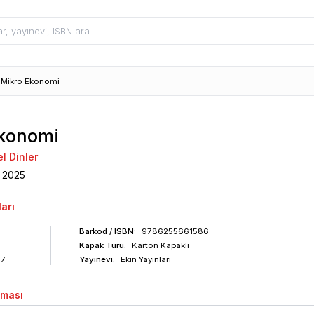
Mikro Ekonomi
konomi
el Dinler
2025
arı
Barkod
/ ISBN
:
9786255661586
Kapak Türü:
Karton Kapaklı
57
Yayınevi:
Ekin Yayınları
aması