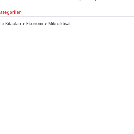
Kategoriler
e Kitapları
>
Ekonomi
>
Mikroiktisat