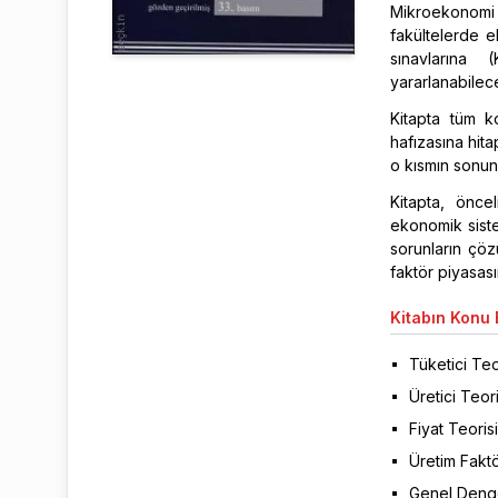
Mikroekonomi a
fakültelerde 
sınavlarına 
yararlanabilece
Kitapta tüm ko
hafızasına hita
o kısmın sonun
Kitapta, önce
ekonomik siste
sorunların çöz
faktör piyasası
Kitabın
Konu B
Tüketici Teo
Üretici Teori
Fiyat Teorisi
Üretim Faktör
Genel Denge