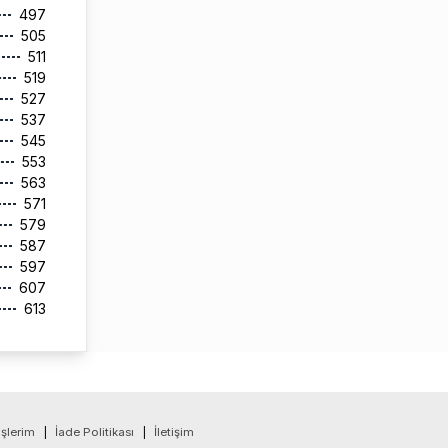
497
505
511
519
527
537
545
553
563
571
579
587
597
607
613
işlerim
|
İade Politikası
|
İletişim