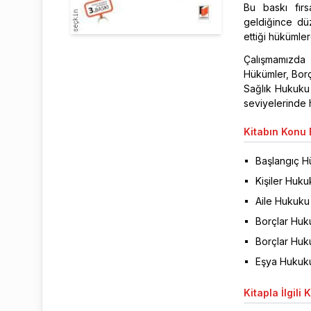
Bu baskı fırs
geldiğince dü
ettiği hükümler
Çalışmamızda 
Hükümler, Bor
Sağlık Hukuku s
seviyelerinde 
Kitabın
Konu B
Başlangıç H
Kişiler Huku
Aile Hukuku
Borçlar Huk
Borçlar Huk
Eşya Hukuk
Kitapla
İlgili 