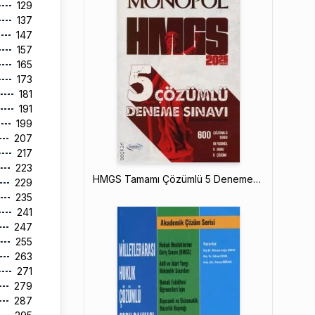
129
137
147
157
165
173
181
191
199
207
217
223
HMGS Tamamı Çözümlü 5 Deneme Sınavı
229
235
241
247
255
263
271
279
287