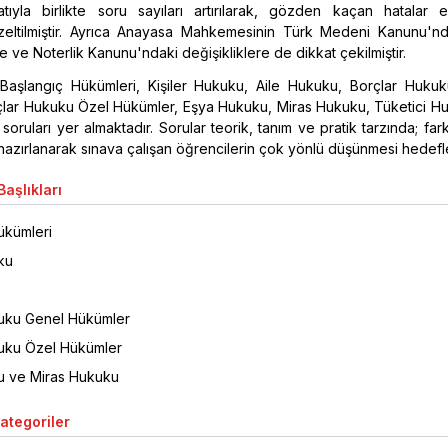
atıyla birlikte soru sayıları artırılarak, gözden kaçan hatalar e
zeltilmiştir. Ayrıca Anayasa Mahkemesinin Türk Medeni Kanunu'nda
e ve Noterlik Kanunu'ndaki değişikliklere de dikkat çekilmiştir.
Başlangıç Hükümleri, Kişiler Hukuku, Aile Hukuku, Borçlar Huku
çlar Hukuku Özel Hükümler, Eşya Hukuku, Miras Hukuku, Tüketici H
oruları yer almaktadır. Sorular teorik, tanım ve pratik tarzında; fark
hazırlanarak sınava çalışan öğrencilerin çok yönlü düşünmesi hedefle
aşlıkları
ükümleri
ku
uku Genel Hükümler
uku Özel Hükümler
u ve Miras Hukuku
Kategoriler