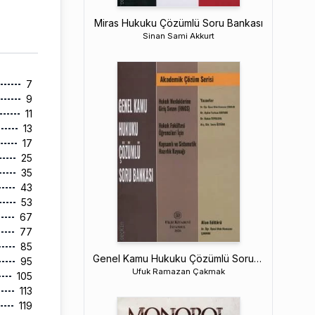
Miras Hukuku Çözümlü Soru Bankası
Sinan Sami Akkurt
7
9
11
13
17
25
35
43
53
67
77
85
Genel Kamu Hukuku Çözümlü Soru Bankası
95
Ufuk Ramazan Çakmak
105
113
119