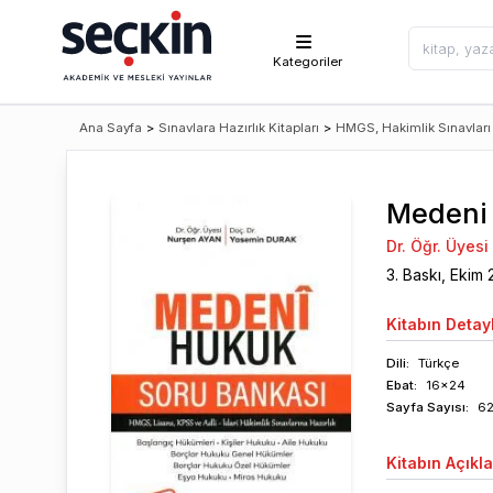
Kategoriler
Ana Sayfa
>
Sınavlara Hazırlık Kitapları
>
HMGS, Hakimlik Sınavları
Medeni
Dr. Öğr. Üyes
3
. Baskı,
Ekim
Kitabın
Detayl
Dili:
Türkçe
Ebat:
16x24
Sayfa
Sayısı
:
62
Kitabın
Açıkl