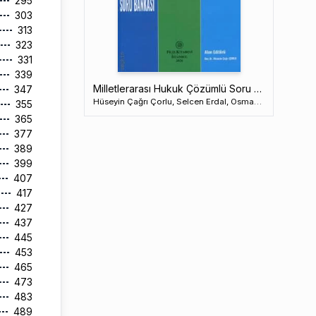
295
303
313
323
331
339
Milletlerarası Hukuk Çözümlü Soru Bankası
347
Hüseyin Çağrı Çorlu, Selcen Erdal, Osman Öğütcü
355
365
377
389
399
407
417
427
437
445
453
465
473
483
489