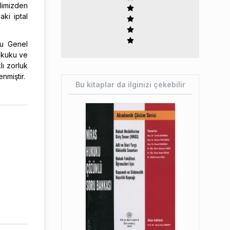
limizden
ki iptal
ku Genel
ukuku ve
lı zorluk
nmiştir.
Bu kitaplar da ilginizi çekebilir