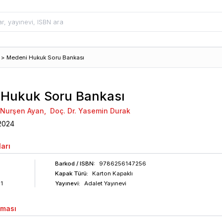
>
Medeni Hukuk Soru Bankası
 Hukuk Soru Bankası
i Nurşen Ayan
,
Doç. Dr. Yasemin Durak
2024
arı
Barkod
/ ISBN
:
9786256147256
Kapak Türü:
Karton Kapaklı
1
Yayınevi:
Adalet Yayınevi
aması