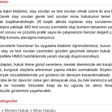
aması
ilişkin kitabımız, olay soruları ve test soruları olmak üzere iki ana
 Gerek olay soruları gerek test soruları miras hukukunun temel 
ak başlıklandırılmıştır. 26 başlık altında toplanan olay soruların
lışma yaklaşık 480 test sorusu içermekte olup bunların tamamının yan
 test sorusu ve çözümlü pratik sayısı ile çalışmamızın benzer değerli ç
ttiği konumu alacağına inanıyoruz.
üncelerle hazırlanan bu uygulama kitabının öğrencilerimize, bunun 
i olay ve test soruları üzerinden gözden geçirmek isteyen hukuk f
zellikle HMGS hazırlıklarında yararlı olacağı düşüncesindeyiz.
kitapları, hukuk ilmine gönül verenlere, meslek âlemimizde sıkı karşı
, kurgusal olaylarla antrenman yapma imkânı sunmaktadır. Böylec
erçek mücadelelerinde yol gösterici bir deneyim kazandırmaktadır.
rübe ile bir dava bir celse geri atmayacak olsa, bu bile kanımızca a
 bir hizmettir. Elinizdeki kitap da bu uğurda bir deniz fener
ölçüde gözlerimizi yaşartacaktır.
Kategoriler
ı
>
Medeni Hukuk
>
Miras Hukuku