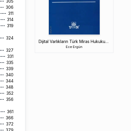
305
306
311
314
319
324
Dijital Varlıkların Türk Miras Hukukuna Etkisi
Ece Ergün
327
331
335
339
340
344
348
352
356
361
366
372
379