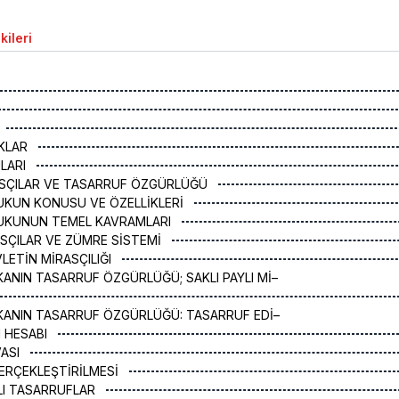
kileri
KLAR
ULARI
RASÇILAR VE TASARRUF ÖZGÜRLÜĞÜ
UKUN KONUSU VE ÖZELLİKLERİ
KUKUNUN TEMEL KAVRAMLARI
ASÇILAR VE ZÜMRE SİSTEMİ
VLETİN MİRASÇILIĞI
AKANIN TASARRUF ÖZGÜRLÜĞÜ; SAKLI PAYLI Mİ–
AKANIN TASARRUF ÖZGÜRLÜĞÜ: TASARRUF EDİ–
N HESABI
VASI
GERÇEKLEŞTİRİLMESİ
ĞLI TASARRUFLAR