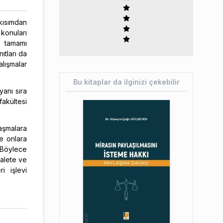
 kısımdan
konuları
ın tamamı
ıtları da
alışmalar
Bu kitaplar da ilginizi çekebilir
yanı sıra
akültesi
laşmalara
e onlara
 Böylece
dalete ve
i işlevi