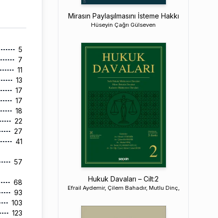
Mirasın Paylaşılmasını İsteme Hakkı
Hüseyin Çağrı Gülseven
5
7
11
13
17
17
18
22
27
41
57
Hukuk Davaları – Cilt:2
68
Efrail Aydemir, Çilem Bahadır, Mutlu Dinç,
93
103
123