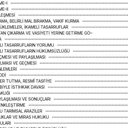
ME–I
ME–II
ZLEŞMESİ
TAMA, BELİRLİ MAL BIRAKMA, VAKIF KURMA
YÜKLEMELER, İKAMELİ TASARRUFLAR
KTAN ÇIKARMA VE VASİYETİ YERİNE GETİRME GÖ–
MA
ĞLI TASARRUFLARIN YORUMU
ĞLI TASARRUFLARIN HÜKÜMSÜZLÜĞÜ
GEÇMESİ VE PAYLAŞILMASI
ÇILMASI VE GEÇMESİ
NLEMLERİ
EDDİ
TER TUTMA, RESMÎ TASFİYE
EBİYLE İSTİHKAK DAVASI
AKLIĞI
AYLAŞILMASI VE SONUÇLARI
DENKLEŞTİRME
NU TARIMSAL ARAZİLER
ARLIKLAR VE MİRAS HUKUKU
RULARI