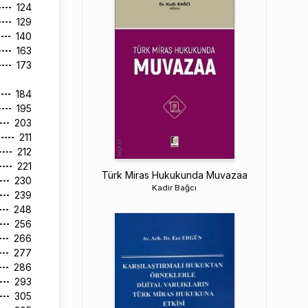
124
129
140
163
173
184
195
203
211
212
221
Türk Miras Hukukunda Muvazaa
230
Kadir Bağcı
239
248
256
266
277
286
293
305