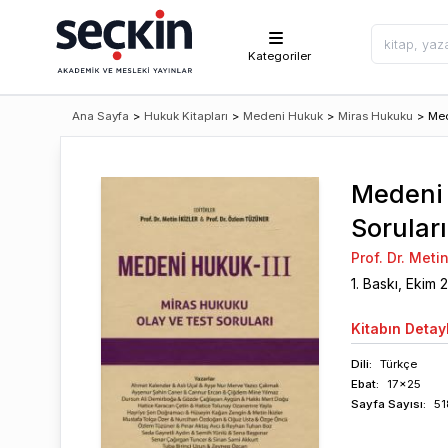
Kategoriler
Ana Sayfa
>
Hukuk Kitapları
>
Medeni Hukuk
>
Miras Hukuku
>
Med
Medeni 
Soruları
Prof. Dr. Metin
1
. Baskı,
Ekim
Kitabın
Detayl
Dili:
Türkçe
Ebat:
17x25
Sayfa
Sayısı
:
51