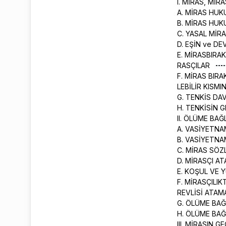
I. MİRAS, Mİ
A. MİRAS HUK
B. MİRAS HU
C. YASAL MİR
D. EŞİN ve DE
E. MİRASBIRA
RASÇILAR
F. MİRAS BIR
LEBİLİR KISMI
G. TENKİS DA
H. TENKİSİN 
II. ÖLÜME BA
A. VASİYETNA
B. VASİYETNA
C. MİRAS SÖ
D. MİRASÇI A
E. KOŞUL VE 
F. MİRASÇILI
REVLİSİ ATA
G. ÖLÜME BA
H. ÖLÜME BA
III. MİRASIN 