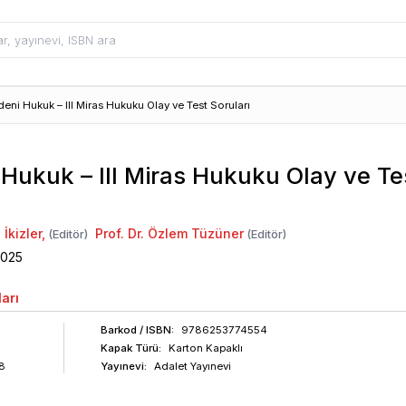
eni Hukuk – III Miras Hukuku Olay ve Test Soruları
Hukuk – III Miras Hukuku Olay ve Te
 İkizler
,
Prof. Dr. Özlem Tüzüner
(Editör)
(Editör)
2025
arı
Barkod
/ ISBN
:
9786253774554
Kapak Türü:
Karton Kapaklı
8
Yayınevi:
Adalet Yayınevi