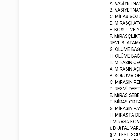
A. VASİYETNA
B. VASİYETNA
C. MİRAS SÖ
D. MİRASÇI A
E. KOŞUL VE 
F. MİRASÇILI
REVLİSİ ATA
G. ÖLÜME BA
H. ÖLÜME BA
III. MİRASIN 
A. MİRASIN A
B. KORUMA Ö
C. MİRASIN R
D. RESMÎ DEF
E. MİRAS SEB
F. MİRAS ORT
G. MİRASIN P
H. MİRASTA 
I. MİRASA KO
İ. DİJİTAL V
§ 2. TEST SO