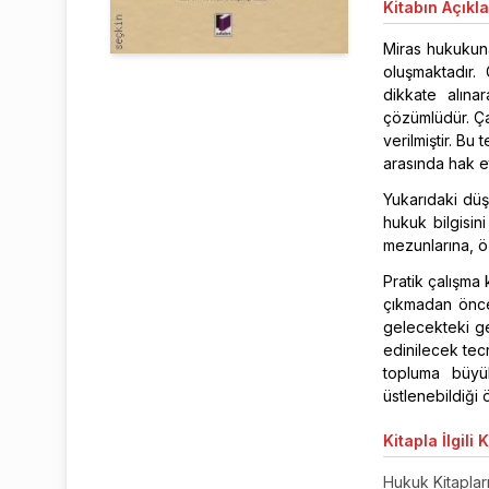
Kitabın
Açıkl
Miras hukukuna 
oluşmaktadır.
dikkate alınar
çözümlüdür. Ça
verilmiştir. Bu
arasında hak e
Yukarıdaki düş
hukuk bilgisin
mezunlarına, ö
Pratik çalışma 
çıkmadan önce
gelecekteki g
edinilecek tec
topluma büyük
üstlenebildiği 
Kitapla
İlgili 
Hukuk Kitaplar