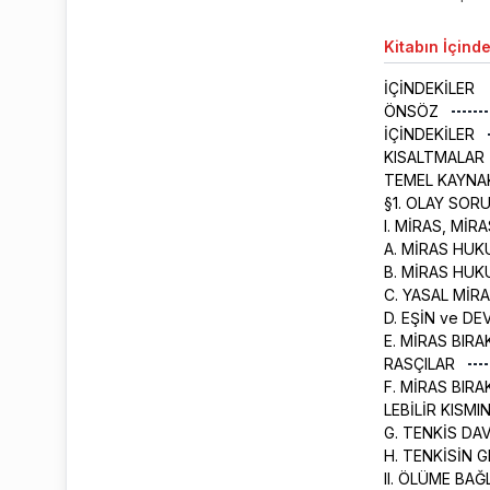
Kitabın
İçinde
İÇİNDEKİLER
ÖNSÖZ
İÇİNDEKİLER
KISALTMALAR
TEMEL KAYNA
§1. OLAY SOR
I. MİRAS, Mİ
A. MİRAS HUK
B. MİRAS HU
C. YASAL MİR
D. EŞİN ve DE
E. MİRAS BIR
RASÇILAR
F. MİRAS BIR
LEBİLİR KISMI
G. TENKİS DA
H. TENKİSİN 
II. ÖLÜME BA