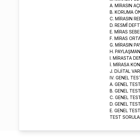
A. MİRASIN A
B. KORUMA Ö
C. MİRASIN R
D. RESMÎ DEF
E. MİRAS SEB
F. MİRAS ORT
G. MİRASIN P
H. PAYLAŞMA
I. MİRASTA D
İ. MİRASA KO
J. DİJİTAL V
IV. GENEL TE
A. GENEL TES
B. GENEL TEST
C. GENEL TEST
D. GENEL TES
E. GENEL TES
TEST SORULAR