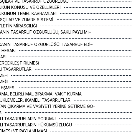
RASÇILAR VE TASARRUF ÖZGÜRLÜĞÜ
UKUN KONUSU VE ÖZELLİKLERİ
KUKUNUN TEMEL KAVRAMLARI
ASÇILAR VE ZÜMRE SİSTEMİ
VLETİN MİRASÇILIĞI
KANIN TASARRUF ÖZGÜRLÜĞÜ; SAKLI PAYLI Mİ–
AKANIN TASARRUF ÖZGÜRLÜĞÜ: TASARRUF EDİ–
N HESABI
VASI
GERÇEKLEŞTİRİLMESİ
ĞLI TASARRUFLAR
ME–I
ME)II
ZLEŞMESİ
TAMA, BELİRLİ MAL BIRAKMA, VAKIF KURMA
YÜKLEMELER, İKAMELİ TASARRUFLAR
KTAN ÇIKARMA VE VASİYETİ YERİNE GETİRME GÖ–
MA
ĞLI TASARRUFLARIN YORUMU
ĞLI TASARRUFLARIN HÜKÜMSÜZLÜĞÜ
GEÇMESİ VE PAYLAŞILMASI