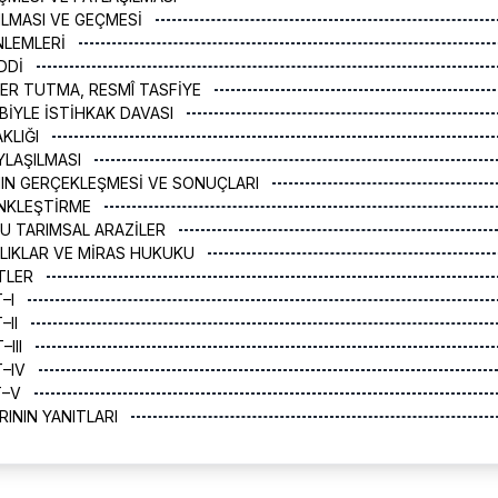
ÇILMASI VE GEÇMESİ
NLEMLERİ
EDDİ
TER TUTMA, RESMÎ TASFİYE
EBİYLE İSTİHKAK DAVASI
AKLIĞI
AYLAŞILMASI
NIN GERÇEKLEŞMESİ VE SONUÇLARI
ENKLEŞTİRME
NU TARIMSAL ARAZİLER
ARLIKLAR VE MİRAS HUKUKU
STLER
T–I
–II
–III
T–IV
T–V
ININ YANITLARI