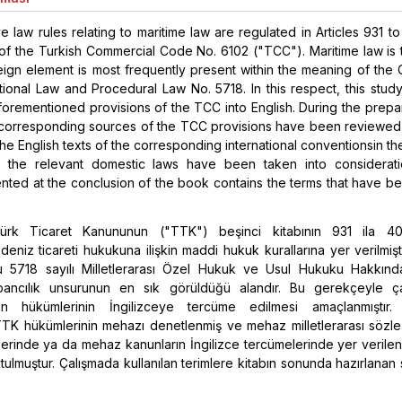
e law rules relating to maritime law are regulated in Articles 931 t
 of the Turkish Commercial Code No. 6102 ("TCC"). Maritime law is 
eign element is most frequently present within the meaning of the
ational Law and Procedural Law No. 5718. In this respect, this stud
aforementioned provisions of the TCC into English. During the prepa
e corresponding sources of the TCC provisions have been reviewed
the English texts of the corresponding international conventionsin th
of the relevant domestic laws have been taken into considerat
nted at the conclusion of the book contains the terms that have b
Türk Ticaret Kanununun ("TTK") beşinci kitabının 931 ila 4
eniz ticareti hukukuna ilişkin maddi hukuk kurallarına yer verilmişt
ku 5718 sayılı Milletlerarası Özel Hukuk ve Usul Hukuku Hakkın
bancılık unsurunun en sık görüldüğü alandır. Bu gerekçeyle ç
an hükümlerinin İngilizceye tercüme edilmesi amaçlanmıştır.
TTK hükümlerinin mehazı denetlenmiş ve mehaz milletlerarası sözle
nlerinde ya da mehaz kanunların İngilizce tercümelerinde yer verilen
ulmuştur. Çalışmada kullanılan terimlere kitabın sonunda hazırlanan