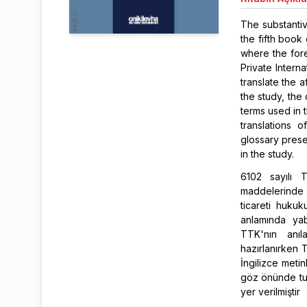
The substantiv
the fifth book
where the for
Private Intern
translate the 
the study, th
terms used in 
translations 
glossary prese
in the study.
6102 sayılı 
maddelerinde d
ticareti huku
anlamında ya
TTK'nın anıl
hazırlanırken 
İngilizce meti
göz önünde tut
yer verilmiştir