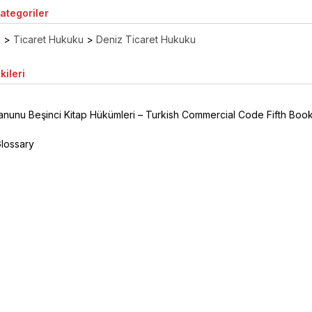
Kategoriler
ı
>
Ticaret Hukuku
>
Deniz Ticaret Hukuku
kileri
anunu Beşinci Kitap Hükümleri – Turkish Commercial Code Fifth Boo
Glossary