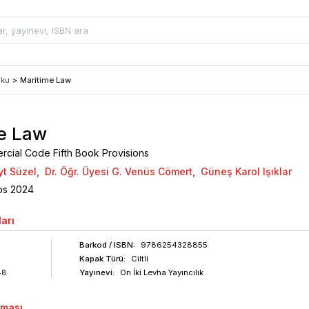
uku
>
Maritime Law
e Law
rcial Code Fifth Book Provisions
yt Süzel
,
Dr. Öğr. Üyesi G. Venüs Cömert
,
Güneş Karol Işıklar
os
2024
arı
Barkod
/ ISBN
:
9786254328855
Kapak Türü:
Ciltli
48
Yayınevi:
On İki Levha Yayıncılık
aması