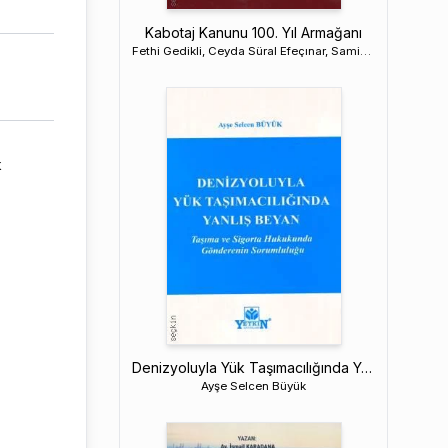
Kabotaj Kanunu 100. Yıl Armağanı
Fethi Gedikli, Ceyda Süral Efeçınar, Samim Ünan,
k
Denizyoluyla Yük Taşımacılığında Yanlış Beyan
Ayşe Selcen Büyük