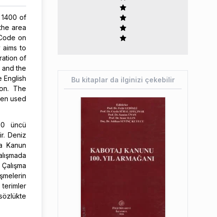
o 1400 of
the area
 Code on
y aims to
ration of
 and the
e English
Bu kitaplar da ilginizi çekebilir
ion. The
een used
00 üncü
ir. Deniz
da Kanun
alışmada
 Çalışma
şmelerin
 terimler
 sözlükte