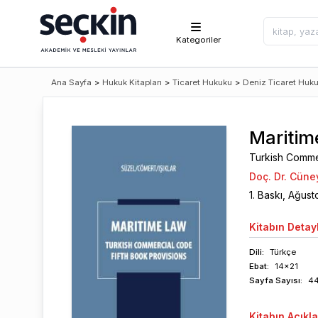
Kategoriler
Ana Sayfa
>
Hukuk Kitapları
>
Ticaret Hukuku
>
Deniz Ticaret Huk
Maritim
Turkish Comme
Doç. Dr. Cüne
1
. Baskı,
Ağust
Kitabın
Detayl
Dili:
Türkçe
Ebat:
14x21
Sayfa
Sayısı
:
4
Kitabın
Açıkl