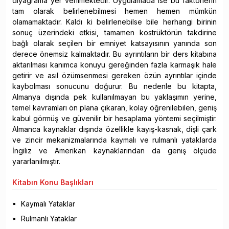
diyagrama yer ve­rilmektedir. Uygulamada ise bu faktörlerin
tam olarak belirlenebilmesi hemen hemen mümkün
olamamaktadır. Kaldı ki belirlenebilse bile herhangi birinin
sonuç üzerindeki etkisi, tamamen kostrüktörün takdirine
bağlı olarak seçilen bir emniyet katsayısının yanında son
derece önemsiz kalmaktadır. Bu ayrıntıların bir ders kitabına
aktarılması kanımca konuyu gereğinden fazla karmaşık hale
getirir ve asıl özümsenmesi gereken özün ayrıntılar içinde
kaybolması sonucunu doğurur. Bu nedenle bu kitapta,
Almanya dışında pek kullanılmayan bu yaklaşımın yerine,
temel kavramları ön plana çıkaran, kolay öğrenilebilen, geniş
kabul görmüş ve güvenilir bir hesaplama yöntemi seçilmiş­tir.
Almanca kaynaklar dışında özellikle kayış-kasnak, dişli çark
ve zincir mekanizma­larında kaymalı ve rulmanlı yataklarda
İngiliz ve Amerikan kaynaklarından da geniş ölçüde
yararlanılmıştır.
Kitabın
Konu Başlıkları
Kaymalı Yataklar
Rulmanlı Yataklar