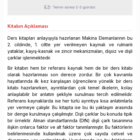
Temin süresi 2-3 gündür.
Kitabın
Açıklaması
Ders kitapları anlayışıyla hazırlanan Makina Elemanlarının bu
2. cildinde, 1. ciltte yer verilmeyen kaymalı ve rulmanlı
yataklar, kayış-kasnak ve zincir mekanizma­ları, dişsiz ve dişli
çarklar işlenmektedir.
Bir kitabın hem bir referans kaynak hem de bir ders kitabı
olarak hazırlanması son derece zordur. Bir çok kavramla
hayatlarında ilk kez karşılaşan öğrencilere yönelik bir ders
kitabı hazırlanırken, ayrıntılardan çok temel ilkelerin, kolay
anlaşılabilir bir an­latım şekliyle sunulması tercih edilmelidir.
Referans kaynaklarda ise her türlü ayrıntıya kısa anlatımlarla
yer vermeye çalışılır. Bu kitapta ise bu iki yaklaşım arasında
bir denge kurulmaya çalışılmıştır. Dişli çarklar bu konuda tipik
bir örnektir. Alman standartla­rında (DIN) dişli çark tasarımına
ilişkin onlarca faktör ve alt faktör tanımlanmıştır. Bu faktörlerin
belirlenmesinde kullanılmak üzere çok sayıda cetvel ve