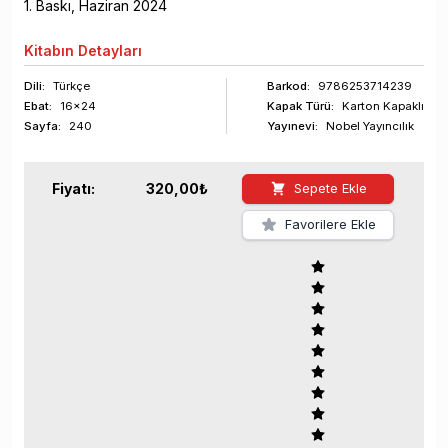
1
. Baskı,
Haziran
2024
Kitabın
Detayları
Dili:
Türkçe
Barkod
:
9786253714239
Ebat:
16x24
Kapak Türü:
Karton Kapaklı
Sayfa
:
240
Yayınevi:
Nobel Yayıncılık
Fiyatı:
320,00
₺
Sepete Ekle
Favorilere Ekle