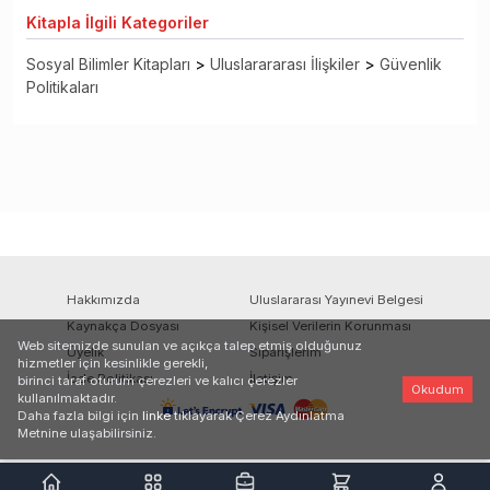
Kitapla
İlgili Kategoriler
Sosyal Bilimler Kitapları
>
Uluslarararası İlişkiler
>
Güvenlik
Politikaları
Hakkımızda
Uluslararası Yayınevi Belgesi
Kaynakça Dosyası
Kişisel Verilerin Korunması
Web sitemizde sunulan ve açıkça talep etmiş olduğunuz
Üyelik
Siparişlerim
hizmetler için kesinlikle gerekli,
İade Politikası
İletişim
birinci taraf oturum çerezleri ve kalıcı çerezler
Okudum
kullanılmaktadır.
Daha fazla bilgi için
linke
tıklayarak Çerez Aydınlatma
Metnine ulaşabilirsiniz.