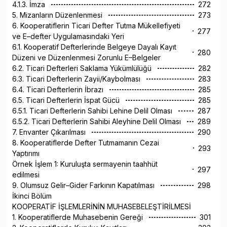
4.1.3. İmza
272
5. Mizanların Düzenlenmesi
273
6. Kooperatiflerin Ticari Defter Tutma Mükellefiyeti
277
ve E–defter Uygulamasındaki Yeri
6.1. Kooperatif Defterlerinde Belgeye Dayalı Kayıt
280
Düzeni ve Düzenlenmesi Zorunlu E–Belgeler
6.2. Ticari Defterleri Saklama Yükümlülüğü
282
6.3. Ticari Defterlerin Zayii/Kaybolması
283
6.4. Ticari Defterlerin İbrazı
285
6.5. Ticari Defterlerin İspat Gücü
285
6.5.1. Ticari Defterlerin Sahibi Lehine Delil Olması
287
6.5.2. Ticari Defterlerin Sahibi Aleyhine Delil Olması
289
7. Envanter Çıkarılması
290
8. Kooperatiflerde Defter Tutmamanın Cezai
293
Yaptırımı
Örnek İşlem 1: Kuruluşta sermayenin taahhüt
297
edilmesi
9. Olumsuz Gelir–Gider Farkının Kapatılması
298
İkinci Bölüm
KOOPERATİF İŞLEMLERİNİN MUHASEBELEŞTİRİLMESİ
1. Kooperatiflerde Muhasebenin Gereği
301