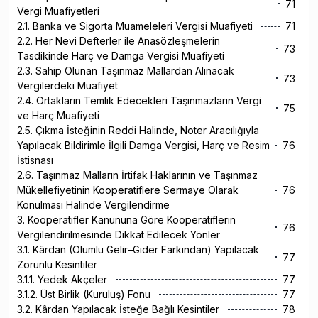
71
Vergi Muafiyetleri
2.1. Banka ve Sigorta Muameleleri Vergisi Muafiyeti
71
2.2. Her Nevi Defterler ile Anasözleşmelerin
73
Tasdikinde Harç ve Damga Vergisi Muafiyeti
2.3. Sahip Olunan Taşınmaz Mallardan Alınacak
73
Vergilerdeki Muafiyet
2.4. Ortakların Temlik Edecekleri Taşınmazların Vergi
75
ve Harç Muafiyeti
2.5. Çıkma İsteğinin Reddi Halinde, Noter Aracılığıyla
Yapılacak Bildirimle İlgili Damga Vergisi, Harç ve Resim
76
İstisnası
2.6. Taşınmaz Malların İrtifak Haklarının ve Taşınmaz
Mükellefiyetinin Kooperatiflere Sermaye Olarak
76
Konulması Halinde Vergilendirme
3. Kooperatifler Kanununa Göre Kooperatiflerin
76
Vergilendirilmesinde Dikkat Edilecek Yönler
3.1. Kârdan (Olumlu Gelir–Gider Farkından) Yapılacak
77
Zorunlu Kesintiler
3.1.1. Yedek Akçeler
77
3.1.2. Üst Birlik (Kuruluş) Fonu
77
3.2. Kârdan Yapılacak İsteğe Bağlı Kesintiler
78