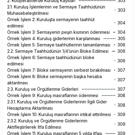
2. Kooperatiflerde Kuruluş Kayıtları
303
2.1. Kuruluş İşlemlerinin ve Sermaye Taahhüdünün
303
Muhasebeleştirilmesi
Örnek İşlem 2: Kuruluşta sermayenin taahhüt
304
edilmesi
Örnek İşlem 3: Sermayenin peşin kısmının ödenmesi
304
Örnek İşlem 4: Kuruluş giderlerinin karşılanması
305
Örnek İşlem 5: Sermaye taahhütlerinin tamamlanması
306
2.2. Sermaye Taahhüdünün 1/4’ünün Bloke Edilmesi
306
Örnek İşlem 6: Sermaye taahhüdünün bloke
306
edilmesi
Örnek İşlem 7: Bloke sermayenin serbest bırakılması
307
Örnek İşlem 8: Bloke sermayenin başka hesaba
307
aktarılması
2.3. Kuruluş ve Örgütlenme Giderleri
307
Örnek İşlem 9: Kuruluş masraflarının ödenmesi
308
2.3.1. Kuruluş ve Örgütlenme Giderlerinin İlgili Gider
308
Hesaplarına Aktarılması
Örnek İşlem 10: Kuruluş masraflarının intikal ettirilmesi
309
2.3.2. Kuruluş ve Örgütlenme Giderlerinin
309
Aktifleştirilerek İtfa Edilmesi
Örnek İşlem 11: Kuruluş masraflarının 5 yılda itfası
309