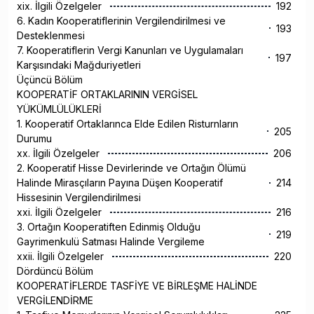
xix. İlgili Özelgeler
192
6. Kadın Kooperatiflerinin Vergilendirilmesi ve
193
Desteklenmesi
7. Kooperatiflerin Vergi Kanunları ve Uygulamaları
197
Karşısındaki Mağduriyetleri
Üçüncü Bölüm
KOOPERATİF ORTAKLARININ VERGİSEL
YÜKÜMLÜLÜKLERİ
1. Kooperatif Ortaklarınca Elde Edilen Risturnların
205
Durumu
xx. İlgili Özelgeler
206
2. Kooperatif Hisse Devirlerinde ve Ortağın Ölümü
Halinde Mirasçıların Payına Düşen Kooperatif
214
Hissesinin Vergilendirilmesi
xxi. İlgili Özelgeler
216
3. Ortağın Kooperatiften Edinmiş Olduğu
219
Gayrimenkulü Satması Halinde Vergileme
xxii. İlgili Özelgeler
220
Dördüncü Bölüm
KOOPERATİFLERDE TASFİYE VE BİRLEŞME HALİNDE
VERGİLENDİRME