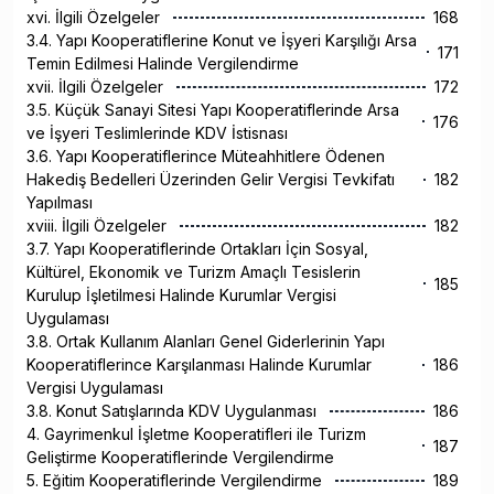
xvi. İlgili Özelgeler
168
3.4. Yapı Kooperatiflerine Konut ve İşyeri Karşılığı Arsa
171
Temin Edilmesi Halinde Vergilendirme
xvii. İlgili Özelgeler
172
3.5. Küçük Sanayi Sitesi Yapı Kooperatiflerinde Arsa
176
ve İşyeri Teslimlerinde KDV İstisnası
3.6. Yapı Kooperatiflerince Müteahhitlere Ödenen
Hakediş Bedelleri Üzerinden Gelir Vergisi Tevkifatı
182
Yapılması
xviii. İlgili Özelgeler
182
3.7. Yapı Kooperatiflerinde Ortakları İçin Sosyal,
Kültürel, Ekonomik ve Turizm Amaçlı Tesislerin
185
Kurulup İşletilmesi Halinde Kurumlar Vergisi
Uygulaması
3.8. Ortak Kullanım Alanları Genel Giderlerinin Yapı
Kooperatiflerince Karşılanması Halinde Kurumlar
186
Vergisi Uygulaması
3.8. Konut Satışlarında KDV Uygulanması
186
4. Gayrimenkul İşletme Kooperatifleri ile Turizm
187
Geliştirme Kooperatiflerinde Vergilendirme
5. Eğitim Kooperatiflerinde Vergilendirme
189