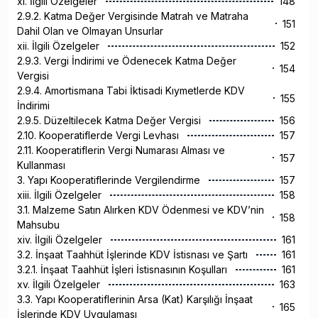
xi. İlgili Özelgeler
148
2.9.2. Katma Değer Vergisinde Matrah ve Matraha
151
Dahil Olan ve Olmayan Unsurlar
xii. İlgili Özelgeler
152
2.9.3. Vergi İndirimi ve Ödenecek Katma Değer
154
Vergisi
2.9.4. Amortismana Tabi İktisadi Kıymetlerde KDV
155
İndirimi
2.9.5. Düzeltilecek Katma Değer Vergisi
156
2.10. Kooperatiflerde Vergi Levhası
157
2.11. Kooperatiflerin Vergi Numarası Alması ve
157
Kullanması
3. Yapı Kooperatiflerinde Vergilendirme
157
xiii. İlgili Özelgeler
158
3.1. Malzeme Satın Alırken KDV Ödenmesi ve KDV’nin
158
Mahsubu
xiv. İlgili Özelgeler
161
3.2. İnşaat Taahhüt İşlerinde KDV İstisnası ve Şartı
161
3.2.1. İnşaat Taahhüt İşleri İstisnasının Koşulları
161
xv. İlgili Özelgeler
163
3.3. Yapı Kooperatiflerinin Arsa (Kat) Karşılığı İnşaat
165
İşlerinde KDV Uygulaması