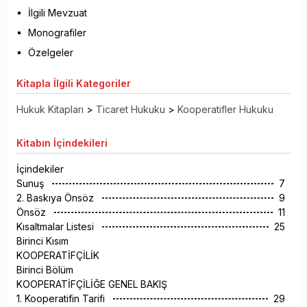
İlgili Mevzuat
Monografiler
Özelgeler
Kitapla
İlgili Kategoriler
Hukuk Kitapları
>
Ticaret Hukuku
>
Kooperatifler Hukuku
Kitabın
İçindekileri
İçindekiler
Sunuş
7
2. Baskıya Önsöz
9
Önsöz
11
Kısaltmalar Listesi
25
Birinci Kısım
KOOPERATİFÇİLİK
Birinci Bölüm
KOOPERATİFÇİLİĞE GENEL BAKIŞ
1. Kooperatifin Tarifi
29