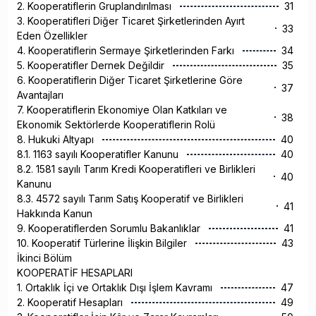
2. Kooperatiflerin Gruplandırılması
31
3. Kooperatifleri Diğer Ticaret Şirketlerinden Ayırt
33
Eden Özellikler
4. Kooperatiflerin Sermaye Şirketlerinden Farkı
34
5. Kooperatifler Dernek Değildir
35
6. Kooperatiflerin Diğer Ticaret Şirketlerine Göre
37
Avantajları
7. Kooperatiflerin Ekonomiye Olan Katkıları ve
38
Ekonomik Sektörlerde Kooperatiflerin Rolü
8. Hukuki Altyapı
40
8.1. 1163 sayılı Kooperatifler Kanunu
40
8.2. 1581 sayılı Tarım Kredi Kooperatifleri ve Birlikleri
40
Kanunu
8.3. 4572 sayılı Tarım Satış Kooperatif ve Birlikleri
41
Hakkında Kanun
9. Kooperatiflerden Sorumlu Bakanlıklar
41
10. Kooperatif Türlerine İlişkin Bilgiler
43
İkinci Bölüm
KOOPERATİF HESAPLARI
1. Ortaklık İçi ve Ortaklık Dışı İşlem Kavramı
47
2. Kooperatif Hesapları
49