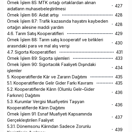
Örnek İşlem 85: MTK ortağı ortaklardan alınan
427
aidatların muhasebeleştirilmesi
Örnek İşlem 86: Aidat artışı
428
Örnek İşlem 87: Trafik kazasında hayatını kaybeden
428
ortağın ailesine maddi yardım
4.6. Tarım Satış Kooperatifleri
429
Örnek İşlem 88: Tarım satış kooperatif ve birlikleri
430
arasındaki para ve mal alış verişi
4.7. Sigorta Kooperatifleri
431
Örnek İşlem 89: Sigorta işlemleri
433
Örnek İşlem 90: Sigortacılık Faaliyeti Dışındaki
434
işlemler
5. Kooperatiflerde Kâr ve Zararın Dağıtımı
435
5.1. Kooperatiflerde Gelir Gider Farkı Kavramı
435
5.2. Kooperatiflerde Kârın (Olumlu Gelir–Gider
436
Farkının) Dağıtımı
5.3. Kurumlar Vergisi Muafiyetini Taşıyan
436
Kooperatiflerde Kârın Dağıtımı
Örnek İşlem 91: Esnaf Muafiyeti Kapsamında
437
Gerçekleştirilen Faaliyet
5.3.1. Dönemsonu Kârından Sadece Zorunlu
439