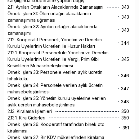
karşılığında kooperatife yapılan bağış
2.11. Ayrılan Ortakların Alacaklarında Zamanaşımı
343
Örnek İşlem 31: Ölen ortağın alacaklarının
343
zamanaşımına uğraması
Örnek İşlem 32: Ayrılan ortağın alacaklarında
343
zamanaşımı
2.12. Kooperatif Personeli, Yönetim ve Denetim
344
Kurulu Üyelerinin Ücretleri ile Huzur Hakları
2.12.1. Kooperatif Personeli ile Yönetim ve Denetim
Kurulu Üyelerinin Ücretleri ile Vergi, Prim Gibi
345
Kesintilerin Muhasebeleştirilmesi
Örnek İşlem 33: Personele verilen aylık ücretin
346
tahakkuku
Örnek İşlem 34: Personele verilen aylık ücretin
347
muhasebeleştirilmesi
Örnek İşlem 35: Yönetim kurulu üyelerine verilen
348
aylık ücretin muhasebeleştirilmesi
2.13. Kiralama İşlemleri
350
2.13.1. Kira Giderleri
350
Örnek İşlem 36: Kooperatif tarafından binek oto
351
kiralaması
Örnek İşlem 37: Bir KDV mükellefinden kiralama