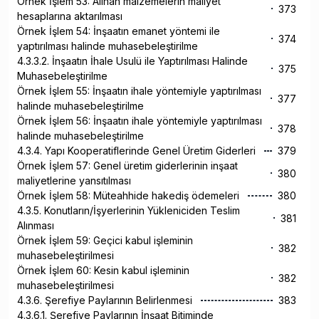
Örnek İşlem 53: Alınan malzemelerin maliyet
373
hesaplarına aktarılması
Örnek İşlem 54: İnşaatın emanet yöntemi ile
374
yaptırılması halinde muhasebeleştirilme
4.3.3.2. İnşaatın İhale Usulü ile Yaptırılması Halinde
375
Muhasebeleştirilme
Örnek İşlem 55: İnşaatın ihale yöntemiyle yaptırılması
377
halinde muhasebeleştirilme
Örnek İşlem 56: İnşaatın ihale yöntemiyle yaptırılması
378
halinde muhasebeleştirilme
4.3.4. Yapı Kooperatiflerinde Genel Üretim Giderleri
379
Örnek İşlem 57: Genel üretim giderlerinin inşaat
380
maliyetlerine yansıtılması
Örnek İşlem 58: Müteahhide hakediş ödemeleri
380
4.3.5. Konutların/İşyerlerinin Yükleniciden Teslim
381
Alınması
Örnek İşlem 59: Geçici kabul işleminin
382
muhasebeleştirilmesi
Örnek İşlem 60: Kesin kabul işleminin
382
muhasebeleştirilmesi
4.3.6. Şerefiye Paylarının Belirlenmesi
383
4.3.6.1. Şerefiye Paylarının İnşaat Bitiminde