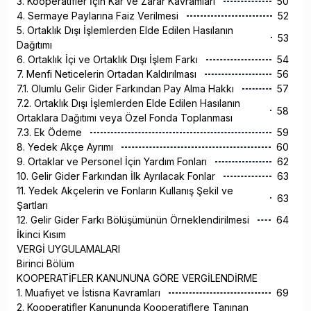
3. Kooperatifler İçin Kâr ve Zarar Kavramları
50
4. Sermaye Paylarına Faiz Verilmesi
52
5. Ortaklık Dışı İşlemlerden Elde Edilen Hasılanın
53
Dağıtımı
6. Ortaklık İçi ve Ortaklık Dışı İşlem Farkı
54
7. Menfi Neticelerin Ortadan Kaldırılması
56
7.1. Olumlu Gelir Gider Farkından Pay Alma Hakkı
57
7.2. Ortaklık Dışı İşlemlerden Elde Edilen Hasılanın
58
Ortaklara Dağıtımı veya Özel Fonda Toplanması
7.3. Ek Ödeme
59
8. Yedek Akçe Ayrımı
60
9. Ortaklar ve Personel İçin Yardım Fonları
62
10. Gelir Gider Farkından İlk Ayrılacak Fonlar
63
11. Yedek Akçelerin ve Fonların Kullanış Şekil ve
63
Şartları
12. Gelir Gider Farkı Bölüşümünün Örneklendirilmesi
64
İkinci Kısım
VERGİ UYGULAMALARI
Birinci Bölüm
KOOPERATİFLER KANUNUNA GÖRE VERGİLENDİRME
1. Muafiyet ve İstisna Kavramları
69
2. Kooperatifler Kanununda Kooperatiflere Tanınan