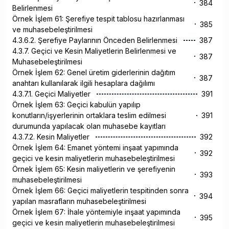
384
Belirlenmesi
Örnek İşlem 61: Şerefiye tespit tablosu hazırlanması
385
ve muhasebeleştirilmesi
4.3.6.2. Şerefiye Paylarının Önceden Belirlenmesi
387
4.3.7. Geçici ve Kesin Maliyetlerin Belirlenmesi ve
387
Muhasebeleştirilmesi
Örnek İşlem 62: Genel üretim giderlerinin dağıtım
387
anahtarı kullanılarak ilgili hesaplara dağılımı
4.3.7.1. Geçici Maliyetler
391
Örnek İşlem 63: Geçici kabulün yapılıp
konutların/işyerlerinin ortaklara teslim edilmesi
391
durumunda yapılacak olan muhasebe kayıtları
4.3.7.2. Kesin Maliyetler
392
Örnek İşlem 64: Emanet yöntemi inşaat yapımında
392
geçici ve kesin maliyetlerin muhasebeleştirilmesi
Örnek İşlem 65: Kesin maliyetlerin ve şerefiyenin
393
muhasebeleştirilmesi
Örnek İşlem 66: Geçici maliyetlerin tespitinden sonra
394
yapılan masrafların muhasebeleştirilmesi
Örnek İşlem 67: İhale yöntemiyle inşaat yapımında
395
geçici ve kesin maliyetlerin muhasebeleştirilmesi