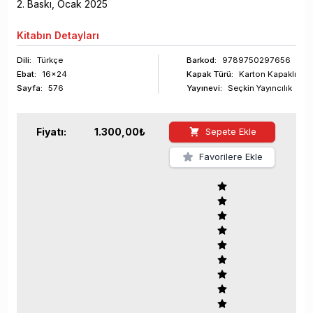
2
. Baskı,
Ocak
2025
Kitabın
Detayları
Dili:
Türkçe
Barkod
:
9789750297656
Ebat:
16x24
Kapak Türü:
Karton Kapaklı
Sayfa
:
576
Yayınevi:
Seçkin Yayıncılık
Fiyatı:
1.300,00
₺
Sepete Ekle
Favorilere Ekle