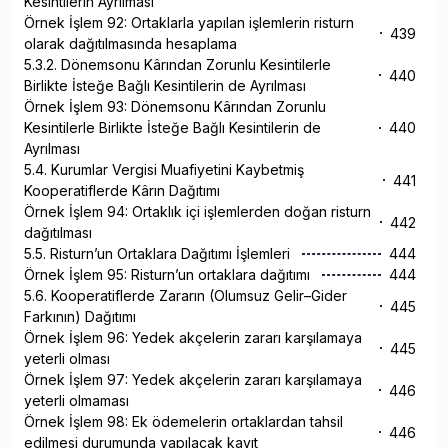
Kesintilerin Ayrılması
Örnek İşlem 92: Ortaklarla yapılan işlemlerin risturn
439
olarak dağıtılmasında hesaplama
5.3.2. Dönemsonu Kârından Zorunlu Kesintilerle
440
Birlikte İsteğe Bağlı Kesintilerin de Ayrılması
Örnek İşlem 93: Dönemsonu Kârından Zorunlu
Kesintilerle Birlikte İsteğe Bağlı Kesintilerin de
440
Ayrılması
5.4. Kurumlar Vergisi Muafiyetini Kaybetmiş
441
Kooperatiflerde Kârın Dağıtımı
Örnek İşlem 94: Ortaklık içi işlemlerden doğan risturn
442
dağıtılması
5.5. Risturn’un Ortaklara Dağıtımı İşlemleri
444
Örnek İşlem 95: Risturn’un ortaklara dağıtımı
444
5.6. Kooperatiflerde Zararın (Olumsuz Gelir–Gider
445
Farkının) Dağıtımı
Örnek İşlem 96: Yedek akçelerin zararı karşılamaya
445
yeterli olması
Örnek İşlem 97: Yedek akçelerin zararı karşılamaya
446
yeterli olmaması
Örnek İşlem 98: Ek ödemelerin ortaklardan tahsil
446
edilmesi durumunda yapılacak kayıt