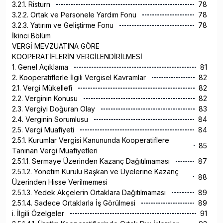
3.2.1. Risturn
78
3.2.2. Ortak ve Personele Yardım Fonu
78
3.2.3. Yatırım ve Geliştirme Fonu
78
İkinci Bölüm
VERGİ MEVZUATINA GÖRE
KOOPERATİFLERİN VERGİLENDİRİLMESİ
1. Genel Açıklama
81
2. Kooperatiflerle İlgili Vergisel Kavramlar
82
2.1. Vergi Mükellefi
82
2.2. Verginin Konusu
82
2.3. Vergiyi Doğuran Olay
83
2.4. Verginin Sorumlusu
84
2.5. Vergi Muafiyeti
84
2.5.1. Kurumlar Vergisi Kanununda Kooperatiflere
85
Tanınan Vergi Muafiyetleri
2.5.1.1. Sermaye Üzerinden Kazanç Dağıtılmaması
87
2.5.1.2. Yönetim Kurulu Başkan ve Üyelerine Kazanç
88
Üzerinden Hisse Verilmemesi
2.5.1.3. Yedek Akçelerin Ortaklara Dağıtılmaması
89
2.5.1.4. Sadece Ortaklarla İş Görülmesi
89
i. İlgili Özelgeler
91