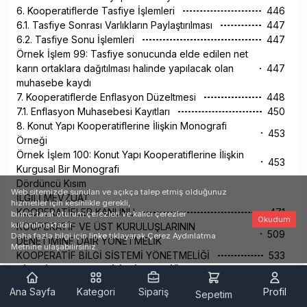
6. Kooperatiflerde Tasfiye İşlemleri
446
6.1. Tasfiye Sonrası Varlıkların Paylaştırılması
447
6.2. Tasfiye Sonu İşlemleri
447
Örnek İşlem 99: Tasfiye sonucunda elde edilen net
karın ortaklara dağıtılması halinde yapılacak olan
447
muhasebe kaydı
7. Kooperatiflerde Enflasyon Düzeltmesi
448
7.1. Enflasyon Muhasebesi Kayıtları
450
8. Konut Yapı Kooperatiflerine İlişkin Monografi
453
Örneği
Örnek İşlem 100: Konut Yapı Kooperatiflerine İlişkin
453
Kurgusal Bir Monografi
Dördüncü Kısım
Web sitemizde sunulan ve açıkça talep etmiş olduğunuz
İLGİLİ MEVZUAT
hizmetler için kesinlikle gerekli,
KOOPERATİFLER KANUNU
471
birinci taraf oturum çerezleri ve kalıcı çerezler
Okudum
kullanılmaktadır.
KOOPERATİF VE ÜST KURULUŞLARININ
509
Daha fazla bilgi için
linke
tıklayarak Çerez Aydınlatma
DENETİMİNE DAİR YÖNETMELİK
Metnine ulaşabilirsiniz.
KOOPERATİF BİLGİ SİSTEMİ YÖNETMELİĞİ
533
TİCARİ DEFTERLERE İLİŞKİN TEBLİĞ
543
Kaynakça
555
Ana Sayfa
Kategori
Sipariş
Profil
Sepetim
Kavram Dizini
559