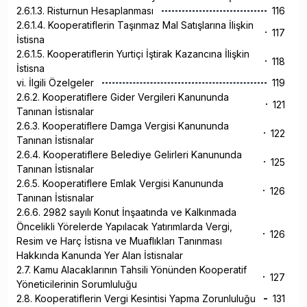
2.6.1.3. Risturnun Hesaplanması
116
2.6.1.4. Kooperatiflerin Taşınmaz Mal Satışlarına İlişkin
117
İstisna
2.6.1.5. Kooperatiflerin Yurtiçi İştirak Kazancına İlişkin
118
İstisna
vi. İlgili Özelgeler
119
2.6.2. Kooperatiflere Gider Vergileri Kanununda
121
Tanınan İstisnalar
2.6.3. Kooperatiflere Damga Vergisi Kanununda
122
Tanınan İstisnalar
2.6.4. Kooperatiflere Belediye Gelirleri Kanununda
125
Tanınan İstisnalar
2.6.5. Kooperatiflere Emlak Vergisi Kanununda
126
Tanınan İstisnalar
2.6.6. 2982 sayılı Konut İnşaatında ve Kalkınmada
Öncelikli Yörelerde Yapılacak Yatırımlarda Vergi,
126
Resim ve Harç İstisna ve Muaflıkları Tanınması
Hakkında Kanunda Yer Alan İstisnalar
2.7. Kamu Alacaklarının Tahsili Yönünden Kooperatif
127
Yöneticilerinin Sorumluluğu
2.8. Kooperatiflerin Vergi Kesintisi Yapma Zorunluluğu
131