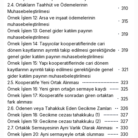
2.4. Ortakların Taahhüt ve Ödemelerinin
310
Muhasebeleştirilmesi
Örnek İşlem 12: Arsa ve inşaat ödemelerinin
315
muhasebeleştirilmesi
Örnek İşlem 13: Genel gider katılım payının
319
muhasebeleştirilmesi
Örnek İşlem 14: Taşıyıcılar kooperatiflerinde cari
dönem kayıtlarının ayrıntılı takip edilmesi gerektiğinde
319
genel gider katılım payının muhasebeleştirilmesi
Örnek İşlem 15: Yapı kooperatiflerinde cari dönem
kayıtlarının ayrıntılı takip edilmesi gerektiğinde genel
321
gider katılım payının muhasebeleştirilmesi
2.5. Kooperatife Yeni Ortak Alınması
323
Örnek İşlem 16: Yeni giren ortağın sermaye kaydı
325
Örnek İşlem 17: Kooperatife sonradan giren ortaktan
325
fark alınması
2.6. Ödenen veya Tahakkuk Eden Gecikme Zamları
326
Örnek İşlem 18: Gecikme cezası tahakkuku (1)
327
Örnek İşlem 19: Gecikme cezası tahakkuku (2)
327
2.7. Ortaklık Sermayesinin Ayni Varlık Olarak Alınması
330
Örnek İşlem 20: Ayni sermayeyle ortak olunması
330