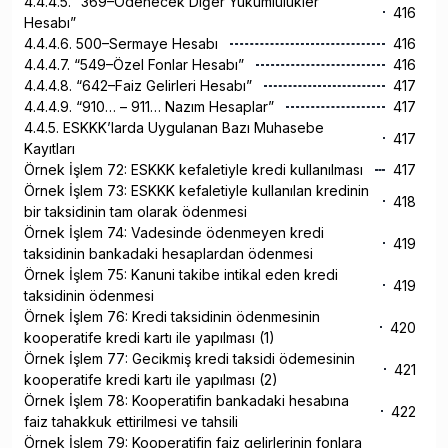
4.4.4.5. “369–Ödenecek Diğer Yükümlülükler
416
Hesabı”
4.4.4.6. 500–Sermaye Hesabı
416
4.4.4.7. “549–Özel Fonlar Hesabı”
416
4.4.4.8. “642–Faiz Gelirleri Hesabı”
417
4.4.4.9. “910… – 911… Nazım Hesaplar”
417
4.4.5. ESKKK’larda Uygulanan Bazı Muhasebe
417
Kayıtları
Örnek İşlem 72: ESKKK kefaletiyle kredi kullanılması
417
Örnek İşlem 73: ESKKK kefaletiyle kullanılan kredinin
418
bir taksidinin tam olarak ödenmesi
Örnek İşlem 74: Vadesinde ödenmeyen kredi
419
taksidinin bankadaki hesaplardan ödenmesi
Örnek İşlem 75: Kanuni takibe intikal eden kredi
419
taksidinin ödenmesi
Örnek İşlem 76: Kredi taksidinin ödenmesinin
420
kooperatife kredi kartı ile yapılması (1)
Örnek İşlem 77: Gecikmiş kredi taksidi ödemesinin
421
kooperatife kredi kartı ile yapılması (2)
Örnek İşlem 78: Kooperatifin bankadaki hesabına
422
faiz tahakkuk ettirilmesi ve tahsili
Örnek İşlem 79: Kooperatifin faiz gelirlerinin fonlara