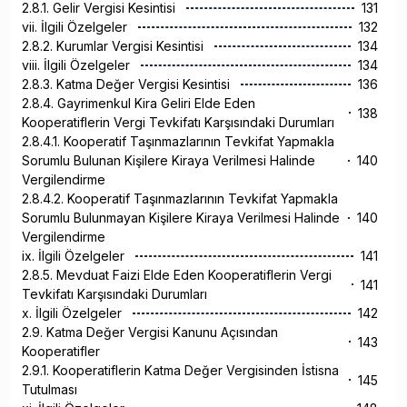
2.8.1. Gelir Vergisi Kesintisi
131
vii. İlgili Özelgeler
132
2.8.2. Kurumlar Vergisi Kesintisi
134
viii. İlgili Özelgeler
134
2.8.3. Katma Değer Vergisi Kesintisi
136
2.8.4. Gayrimenkul Kira Geliri Elde Eden
138
Kooperatiflerin Vergi Tevkifatı Karşısındaki Durumları
2.8.4.1. Kooperatif Taşınmazlarının Tevkifat Yapmakla
Sorumlu Bulunan Kişilere Kiraya Verilmesi Halinde
140
Vergilendirme
2.8.4.2. Kooperatif Taşınmazlarının Tevkifat Yapmakla
Sorumlu Bulunmayan Kişilere Kiraya Verilmesi Halinde
140
Vergilendirme
ix. İlgili Özelgeler
141
2.8.5. Mevduat Faizi Elde Eden Kooperatiflerin Vergi
141
Tevkifatı Karşısındaki Durumları
x. İlgili Özelgeler
142
2.9. Katma Değer Vergisi Kanunu Açısından
143
Kooperatifler
2.9.1. Kooperatiflerin Katma Değer Vergisinden İstisna
145
Tutulması