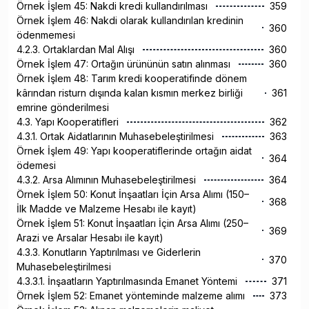
Örnek İşlem 45: Nakdi kredi kullandırılması
359
Örnek İşlem 46: Nakdi olarak kullandırılan kredinin
360
ödenmemesi
4.2.3. Ortaklardan Mal Alışı
360
Örnek İşlem 47: Ortağın ürününün satın alınması
360
Örnek İşlem 48: Tarım kredi kooperatifinde dönem
kârından risturn dışında kalan kısmın merkez birliği
361
emrine gönderilmesi
4.3. Yapı Kooperatifleri
362
4.3.1. Ortak Aidatlarının Muhasebeleştirilmesi
363
Örnek İşlem 49: Yapı kooperatiflerinde ortağın aidat
364
ödemesi
4.3.2. Arsa Alımının Muhasebeleştirilmesi
364
Örnek İşlem 50: Konut İnşaatları İçin Arsa Alımı (150–
368
İlk Madde ve Malzeme Hesabı ile kayıt)
Örnek İşlem 51: Konut İnşaatları İçin Arsa Alımı (250–
369
Arazi ve Arsalar Hesabı ile kayıt)
4.3.3. Konutların Yaptırılması ve Giderlerin
370
Muhasebeleştirilmesi
4.3.3.1. İnşaatların Yaptırılmasında Emanet Yöntemi
371
Örnek İşlem 52: Emanet yönteminde malzeme alımı
373