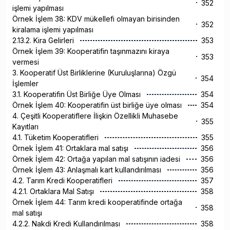
352
işlemi yapılması
Örnek İşlem 38: KDV mükellefi olmayan birisinden
352
kiralama işlemi yapılması
2.13.2. Kira Gelirleri
353
Örnek İşlem 39: Kooperatifin taşınmazını kiraya
353
vermesi
3. Kooperatif Üst Birliklerine (Kuruluşlarına) Özgü
354
İşlemler
3.1. Kooperatifin Üst Birliğe Üye Olması
354
Örnek İşlem 40: Kooperatifin üst birliğe üye olması
354
4. Çeşitli Kooperatiflere İlişkin Özellikli Muhasebe
355
Kayıtları
4.1. Tüketim Kooperatifleri
355
Örnek İşlem 41: Ortaklara mal satışı
356
Örnek İşlem 42: Ortağa yapılan mal satışının iadesi
356
Örnek İşlem 43: Anlaşmalı kart kullandırılması
356
4.2. Tarım Kredi Kooperatifleri
357
4.2.1. Ortaklara Mal Satışı
358
Örnek İşlem 44: Tarım kredi kooperatifinde ortağa
358
mal satışı
4.2.2. Nakdi Kredi Kullandırılması
358