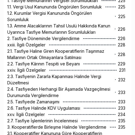
1. Tasfiye Memurlarının Vergisel Sorumlulukları
225
1.1. Vergi Usul Kanununda Öngörülen Sorumluluk
225
1.2. Kurumlar Vergisi Kanununda Öngörülen
225
Sorumluluk
1.3. Amme Alacaklarının Tahsil Usulü Hakkında Kanun
226
Uyarınca Tasfiye Memurlarının Sorumlulukları
2. Tasfiye Döneminde Vergilendirme
226
xxiii. İlgili Özelgeler
228
2.1. Tasfiye Haline Giren Kooperatiflerin Taşınmaz
228
Mallarının Ortak Olmayanlara Satılması
2.2. Tasfiye Kârının Tespiti ve Beyanı
229
xxiv. İlgili Özelgeler
231
2.3. Tasfiyenin Zararla Kapanması Halinde Vergi
232
Düzeltmesi
2.4. Tasfiyeden Herhangi Bir Aşamada Vazgeçilmesi
233
Durumunda Vergilendirme
2.5. Tasfiyede Zamanaşımı
233
2.6. Tasfiye Halinde KDV Uygulaması
233
xxv. İlgili Özelgeler
234
2.7. Tasfiye İşlemlerinin İncelenmesi
235
3. Kooperatiflerde Birleşme Halinde Vergilendirme
235
3.1. Kooperatifler Kanununa Göre Kooperatiflerin