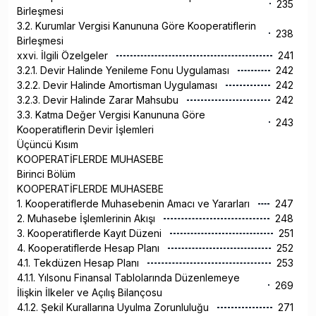
235
Birleşmesi
3.2. Kurumlar Vergisi Kanununa Göre Kooperatiflerin
238
Birleşmesi
xxvi. İlgili Özelgeler
241
3.2.1. Devir Halinde Yenileme Fonu Uygulaması
242
3.2.2. Devir Halinde Amortisman Uygulaması
242
3.2.3. Devir Halinde Zarar Mahsubu
242
3.3. Katma Değer Vergisi Kanununa Göre
243
Kooperatiflerin Devir İşlemleri
Üçüncü Kısım
KOOPERATİFLERDE MUHASEBE
Birinci Bölüm
KOOPERATİFLERDE MUHASEBE
1. Kooperatiflerde Muhasebenin Amacı ve Yararları
247
2. Muhasebe İşlemlerinin Akışı
248
3. Kooperatiflerde Kayıt Düzeni
251
4. Kooperatiflerde Hesap Planı
252
4.1. Tekdüzen Hesap Planı
253
4.1.1. Yılsonu Finansal Tablolarında Düzenlemeye
269
İlişkin İlkeler ve Açılış Bilançosu
4.1.2. Şekil Kurallarına Uyulma Zorunluluğu
271