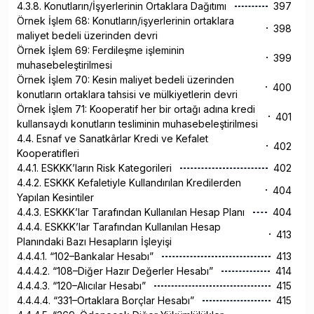
4.3.8. Konutların/İşyerlerinin Ortaklara Dağıtımı
397
Örnek İşlem 68: Konutların/işyerlerinin ortaklara
398
maliyet bedeli üzerinden devri
Örnek İşlem 69: Ferdileşme işleminin
399
muhasebeleştirilmesi
Örnek İşlem 70: Kesin maliyet bedeli üzerinden
400
konutların ortaklara tahsisi ve mülkiyetlerin devri
Örnek İşlem 71: Kooperatif her bir ortağı adına kredi
401
kullansaydı konutların tesliminin muhasebeleştirilmesi
4.4. Esnaf ve Sanatkârlar Kredi ve Kefalet
402
Kooperatifleri
4.4.1. ESKKK’ların Risk Kategorileri
402
4.4.2. ESKKK Kefaletiyle Kullandırılan Kredilerden
404
Yapılan Kesintiler
4.4.3. ESKKK’lar Tarafından Kullanılan Hesap Planı
404
4.4.4. ESKKK’lar Tarafından Kullanılan Hesap
413
Planındaki Bazı Hesapların İşleyişi
4.4.4.1. “102–Bankalar Hesabı”
413
4.4.4.2. “108–Diğer Hazır Değerler Hesabı”
414
4.4.4.3. “120–Alıcılar Hesabı”
415
4.4.4.4. “331–Ortaklara Borçlar Hesabı”
415