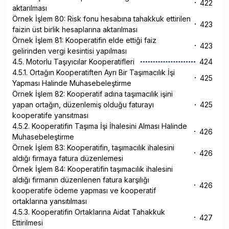
422
aktarılması
Örnek İşlem 80: Risk fonu hesabına tahakkuk ettirilen
423
faizin üst birlik hesaplarına aktarılması
Örnek İşlem 81: Kooperatifin elde ettiği faiz
423
gelirinden vergi kesintisi yapılması
4.5. Motorlu Taşıyıcılar Kooperatifleri
424
4.5.1. Ortağın Kooperatiften Ayrı Bir Taşımacılık İşi
425
Yapması Halinde Muhasebeleştirme
Örnek İşlem 82: Kooperatif adına taşımacılık işini
yapan ortağın, düzenlemiş olduğu faturayı
425
kooperatife yansıtması
4.5.2. Kooperatifin Taşıma İşi İhalesini Alması Halinde
426
Muhasebeleştirme
Örnek İşlem 83: Kooperatifin, taşımacılık ihalesini
426
aldığı firmaya fatura düzenlemesi
Örnek İşlem 84: Kooperatifin taşımacılık ihalesini
aldığı firmanın düzenlenen fatura karşılığı
426
kooperatife ödeme yapması ve kooperatif
ortaklarına yansıtılması
4.5.3. Kooperatifin Ortaklarına Aidat Tahakkuk
427
Ettirilmesi