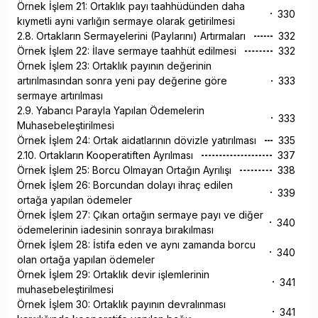
Örnek İşlem 21: Ortaklık payı taahhüdünden daha
330
kıymetli ayni varlığın sermaye olarak getirilmesi
2.8. Ortakların Sermayelerini (Paylarını) Artırmaları
332
Örnek İşlem 22: İlave sermaye taahhüt edilmesi
332
Örnek İşlem 23: Ortaklık payının değerinin
artırılmasından sonra yeni pay değerine göre
333
sermaye artırılması
2.9. Yabancı Parayla Yapılan Ödemelerin
333
Muhasebeleştirilmesi
Örnek İşlem 24: Ortak aidatlarının dövizle yatırılması
335
2.10. Ortakların Kooperatiften Ayrılması
337
Örnek İşlem 25: Borcu Olmayan Ortağın Ayrılışı
338
Örnek İşlem 26: Borcundan dolayı ihraç edilen
339
ortağa yapılan ödemeler
Örnek İşlem 27: Çıkan ortağın sermaye payı ve diğer
340
ödemelerinin iadesinin sonraya bırakılması
Örnek İşlem 28: İstifa eden ve aynı zamanda borcu
340
olan ortağa yapılan ödemeler
Örnek İşlem 29: Ortaklık devir işlemlerinin
341
muhasebeleştirilmesi
Örnek İşlem 30: Ortaklık payının devralınması
341