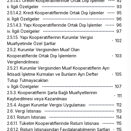
2.5.1.4.1. Üretim Kooperatiflerinde Ortak Dışı İşlemler
92
ii. İlgili Özelgeler
93
2.5.1.4.2. Kredi Kooperatiflerinde Ortak Dışı İşlemler
95
iii. İlgili Özelgeler
96
2.5.1.4.3. Yapı Kooperatiflerinde Ortak Dışı İşlemler
96
iv. İlgili Özelgeler
97
2.5.1.5. Yapı Kooperatiflerinin Kurumlar Vergisi
102
Muafiyetinde Özel Şartlar
2.5.2. Kurumlar Vergisinden Muaf Olan
Kooperatiflerde Ortak Dışı İşlemlerin
103
Vergilendirilmesi
2.5.2.1. Kurumlar Vergisinden Muaf Kooperatiflerin Ayrı
İktisadi İşletme Kurmaları ve Bunların Ayrı Defter
105
Tutup Tutmayacakları
v. İlgili Özelgeler
107
2.5.3. Kooperatiflerin Şarta Bağlı Muafiyetlerinin
111
Kaybedilmesi veya Kazanılması
2.5.4. Asgari Kurumlar Vergisi Uygulaması
112
2.6. Vergi İstisnası
113
2.6.1. Risturn İstisnası
114
2.6.1.1. Tüketim Kooperatiflerinde Risturn İstisnası
115
2.6.1.2. Risturn İstisnasından Faydalanabilmenin Şartları
115