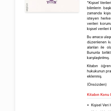
"Kişisel Verile
bilimlerin ba
zamanda kişi
isteyen herke
verileri koru
kişisel veriler
Bu amaca ulaşm
düzenlenen kav
alanları ile ol
Bununla birl
karşılaştırılmış.
Kitabın öğren
hukukunun prati
eklenmiş.
(Önsözden)
Kitabın
Konu B
Kişisel Veri