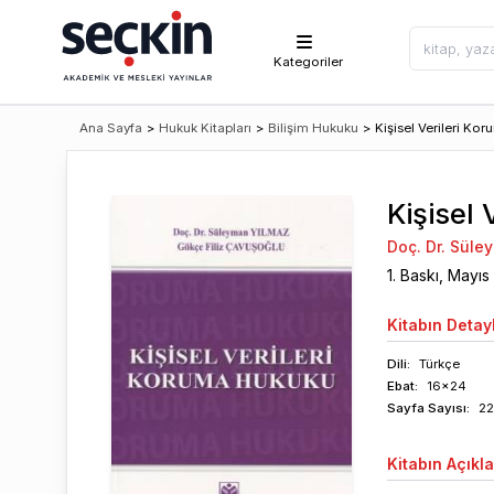
Kategoriler
Ana Sayfa
>
Hukuk Kitapları
>
Bilişim Hukuku
>
Kişisel Verileri Ko
Kişisel
Doç. Dr. Süle
1
. Baskı,
Mayıs
Kitabın
Detayl
Dili:
Türkçe
Ebat:
16x24
Sayfa
Sayısı
:
2
Kitabın
Açıkl