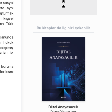
ve sosyal
ere aynı
uşturmak
 kişisel
nın Türk
Bu kitaplar da ilginizi çekebilir
u kanunda
er hukuk
lışılmış.
kuku ile
i koruma
ler kısmı
Dijital Anayasacılık
Dilara Dönmezkuş