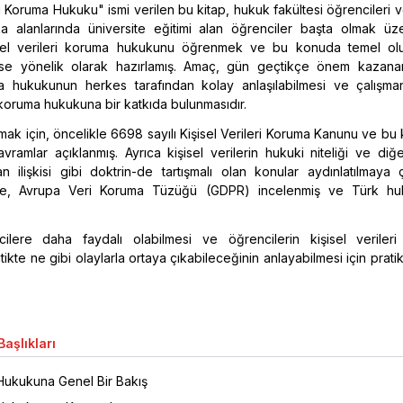
ri Koruma Hukuku" ismi verilen bu kitap, hukuk fakültesi öğrencileri 
şka alanlarında üniversite eğitimi alan öğrenciler başta olmak üz
sel verileri koruma hukukunu öğrenmek ve bu konuda temel ol
se yönelik olarak hazırlamış. Amaç, gün geçtikçe önem kazanan
ma hukukunun herkes tarafından kolay anlaşılabilmesi ve çalışma
i koruma hukukuna bir katkıda bulunmasıdır.
ak için, öncelikle 6698 sayılı Kişisel Verileri Koruma Kanunu ve b
ramlar açıklanmış. Ayrıca kişisel verilerin hukuki niteliği ve diğ
an ilişkisi gibi doktrin-de tartışmalı olan konular aydınlatılmaya ça
ikte, Avrupa Veri Koruma Tüzüğü (GDPR) incelenmiş ve Türk hu
cilere daha faydalı olabilmesi ve öğrencilerin kişisel veriler
kte ne gibi olaylarla ortaya çıkabileceğinin anlayabilmesi için pratik
aşlıkları
 Hukukuna Genel Bir Bakış