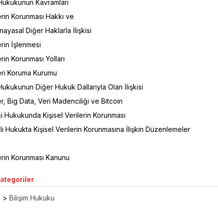
i Hukukunun Kavramları
lerin Korunması Hakkı ve
ayasal Diğer Haklarla İlişkisi
erin İşlenmesi
erin Korunması Yolları
leri Koruma Kurumu
 Hukukunun Diğer Hukuk Dallarıyla Olan İlişkisi
er, Big Data, Veri Madenciliği ve Bitcoin
ği Hukukunda Kişisel Verilerin Korunması
alı Hukukta Kişisel Verilerin Korunmasına İlişkin Düzenlemeler
lerin Korunması Kanunu
Kategoriler
ı
>
Bilişim Hukuku