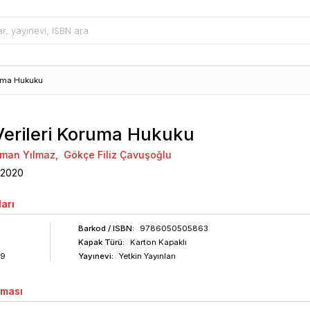
ruma Hukuku
 Verileri Koruma Hukuku
yman Yılmaz
,
Gökçe Filiz Çavuşoğlu
2020
arı
Barkod
/ ISBN
:
9786050505863
Kapak Türü:
Karton Kapaklı
29
Yayınevi:
Yetkin Yayınları
aması