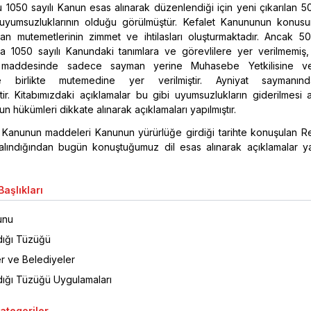
 1050 sayılı Kanun esas alınarak düzenlendiği için yeni çıkarılan 50
uyumsuzluklarının olduğu görülmüştür. Kefalet Kanununun konus
man mutemetlerinin zimmet ve ihtilasları oluşturmaktadır. Ancak 50
 1050 sayılı Kanundaki tanımlara ve görevlilere yer verilmemiş
ci maddesinde sadece sayman yerine Muhasebe Yetkilisine v
kle birlikte mutemedine yer verilmiştir. Ayniyat saymanın
ir. Kitabımızdaki açıklamalar bu gibi uyumsuzlukların giderilmesi 
un hükümleri dikkate alınarak açıklamaları yapılmıştır.
; Kanunun maddeleri Kanunun yürürlüğe girdiği tarihte konuşulan Re
lındığından bugün konuştuğumuz dil esas alınarak açıklamalar y
aşlıkları
unu
dığı Tüzüğü
er ve Belediyeler
dığı Tüzüğü Uygulamaları
Kategoriler