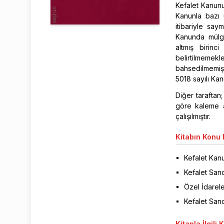
Kefalet Kanunu
Kanunla bazı 
itibariyle say
Kanunda mülga
altmış birin
belirtilmeme
bahsedilmemişt
5018 sayılı Kan
Diğer taraftan
göre kaleme a
çalışılmıştır.
Kitabın
Konu B
Kefalet Kan
Kefalet San
Özel İdarel
Kefalet San
Kitapla
İlgili 