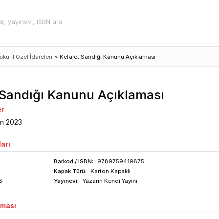
kuku
İl Özel İdareleri
>
Kefalet Sandığı Kanunu Açıklaması
 Sandığı Kanunu Açıklaması
er
an
2023
arı
Barkod
/ ISBN
:
9789759419875
Kapak Türü:
Karton Kapaklı
5
Yayınevi:
Yazarın Kendi Yayını
aması