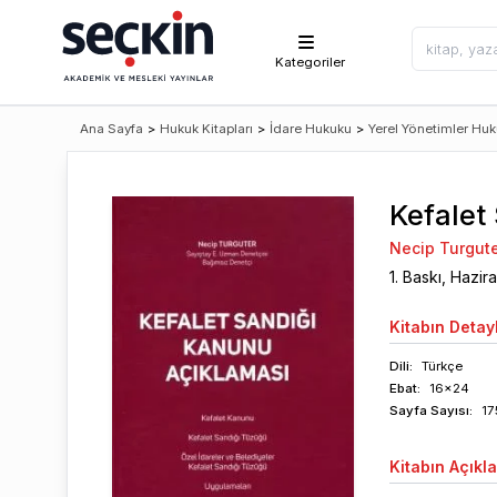
Kategoriler
Ana Sayfa
>
Hukuk Kitapları
>
İdare Hukuku
>
Yerel Yönetimler Hu
Kefalet
Necip Turgut
1
. Baskı,
Hazir
Kitabın
Detayl
Dili:
Türkçe
Ebat:
16x24
Sayfa
Sayısı
:
17
Kitabın
Açıkl