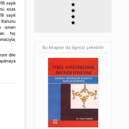
18 sayılı
unu esas
18 sayılı
, Kanunu
e ismen
dan hiç
amacıyla;
Bu kitaplar da ilginizi çekebilir
smi dile
apılmaya