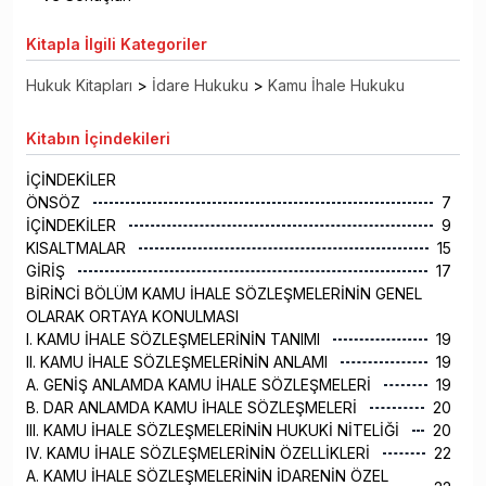
Kitapla
İlgili Kategoriler
Hukuk Kitapları
>
İdare Hukuku
>
Kamu İhale Hukuku
Kitabın
İçindekileri
İÇİNDEKİLER
ÖNSÖZ
7
İÇİNDEKİLER
9
KISALTMALAR
15
GİRİŞ
17
BİRİNCİ BÖLÜM KAMU İHALE SÖZLEŞMELERİNİN GENEL
OLARAK ORTAYA KONULMASI
I. KAMU İHALE SÖZLEŞMELERİNİN TANIMI
19
II. KAMU İHALE SÖZLEŞMELERİNİN ANLAMI
19
A. GENİŞ ANLAMDA KAMU İHALE SÖZLEŞMELERİ
19
B. DAR ANLAMDA KAMU İHALE SÖZLEŞMELERİ
20
III. KAMU İHALE SÖZLEŞMELERİNİN HUKUKİ NİTELİĞİ
20
IV. KAMU İHALE SÖZLEŞMELERİNİN ÖZELLİKLERİ
22
A. KAMU İHALE SÖZLEŞMELERİNİN İDARENİN ÖZEL