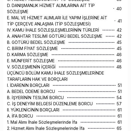
D. DANIŞMANLIK HİZMET ALIMLARINA AİT TİP
40
SÖZLEŞME
E. MAL VE HİZMET ALIMLARI İLE YAPIM İŞLERİNE AİT
41
TİP ÇERÇEVE ANLAŞMA (TİP SÖZLEŞMESİ)
IV. KAMU İHALE SÖZLEŞLEŞMELERİNİN TÜRLERİ
42
A. ANAHTAR TESLİMİ GÖTÜRÜ BEDEL SÖZLEŞME
42
B. GÖTÜRÜ BEDEL SÖZLEŞME
45
C. BİRİM FİYAT SÖZLEŞME
45
D. KARMA SÖZLEŞME
46
E. MÜNFERİT SÖZLEŞME
46
V. SÖZLEŞMENİN İÇERİĞİ
48
ÜÇÜNCÜ BÖLÜM KAMU İHALE SÖZLEŞMELERİNDE
TARAFLARIN HAK VE BORÇLARI
I. İDARENİN BORÇLARI
51
A. BEDEL ÖDEME BORCU
51
B. İŞYERİNİN TESLİMİ BORCU
54
C. İŞ DENEYİM BELGESİ DÜZENLEME BORCU
57
II. YÜKLENİCİNİN BORÇLARI
61
A. İFA BORCU
61
1. Mal Alımı İhale Sözleşmelerinde İfa
61
2. Hizmet Alımı İhale Sözleşmelerinde İfa
65