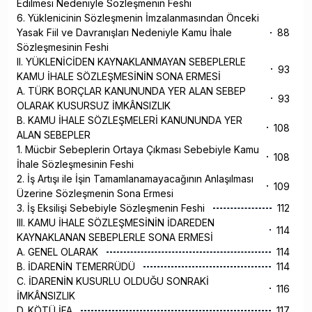
Edilmesi Nedeniyle Sözleşmenin Feshi
6. Yüklenicinin Sözleşmenin İmzalanmasından Önceki
Yasak Fiil ve Davranışları Nedeniyle Kamu İhale
88
Sözleşmesinin Feshi
II. YÜKLENİCİDEN KAYNAKLANMAYAN SEBEPLERLE
93
KAMU İHALE SÖZLEŞMESİNİN SONA ERMESİ
A. TÜRK BORÇLAR KANUNUNDA YER ALAN SEBEP
93
OLARAK KUSURSUZ İMKÂNSIZLIK
B. KAMU İHALE SÖZLEŞMELERİ KANUNUNDA YER
108
ALAN SEBEPLER
1. Mücbir Sebeplerin Ortaya Çıkması Sebebiyle Kamu
108
İhale Sözleşmesinin Feshi
2. İş Artışı ile İşin Tamamlanamayacağının Anlaşılması
109
Üzerine Sözleşmenin Sona Ermesi
3. İş Eksilişi Sebebiyle Sözleşmenin Feshi
112
III. KAMU İHALE SÖZLEŞMESİNİN İDAREDEN
114
KAYNAKLANAN SEBEPLERLE SONA ERMESİ
A. GENEL OLARAK
114
B. İDARENİN TEMERRÜDÜ
114
C. İDARENİN KUSURLU OLDUĞU SONRAKİ
116
İMKÂNSIZLIK
D. KÖTÜ İFA
117