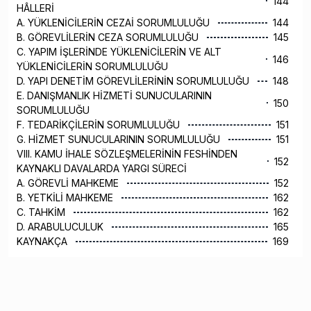
144
HÂLLERİ
A. YÜKLENİCİLERİN CEZAİ SORUMLULUĞU
144
B. GÖREVLİLERİN CEZA SORUMLULUĞU
145
C. YAPIM İŞLERİNDE YÜKLENİCİLERİN VE ALT
146
YÜKLENİCİLERİN SORUMLULUĞU
D. YAPI DENETİM GÖREVLİLERİNİN SORUMLULUĞU
148
E. DANIŞMANLIK HİZMETİ SUNUCULARININ
150
SORUMLULUĞU
F. TEDARİKÇİLERİN SORUMLULUĞU
151
G. HİZMET SUNUCULARININ SORUMLULUĞU
151
VIII. KAMU İHALE SÖZLEŞMELERİNİN FESHİNDEN
152
KAYNAKLI DAVALARDA YARGI SÜRECİ
A. GÖREVLİ MAHKEME
152
B. YETKİLİ MAHKEME
162
C. TAHKİM
162
D. ARABULUCULUK
165
KAYNAKÇA
169