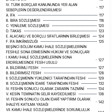
IV. TÜRK BORÇLAR KANUNUNDA YER ALAN
117
SEBEPLERİN DEĞERLENDİRİLMESİ
A. İFA
117
B. İBRA SÖZLEŞMESİ
118
C. YENİLEME SÖZLEŞMESİ
120
D. TAKAS
123
E. ALACAKLI VE BORÇLU SIFATLARININ BİRLEŞMESİ
124
F. İFA İMKÂNSIZLIĞI
125
BEŞİNCİ BÖLÜM KAMU İHALE SÖZLEŞMELERİNİN
FESİHLE SONA ERMESİNİN HÜKÜM VE SONUÇLARI
I. KAMU İHALE SÖZLEŞMELERİNİN SONA
127
ERDİRİLMESİNDE FESİH USULÜ
A. BİLDİRİMLİ FESİH
127
B. BİLDİRİMSİZ FESİH
128
II. SÖZLEŞMENİN YÜKLENİCİ TARAFINDAN FESHİ
129
III. SÖZLEŞMENİN İDARE TARAFINDAN FESHİ
132
IV. FESHİN SONUCU OLARAK ZARARIN TAZMİNİ
134
V. KESİN TEMİNATIN GELİR KAYDEDİLMESİ
138
VI. FESHİN SONUCU OLAN İDARÎ YAPTIRIM OLARAK
142
İHALEYE KATILMA YASAĞI
VII. KAMU İHALE SÖZLEŞMELERİNDE SORUMLULUK