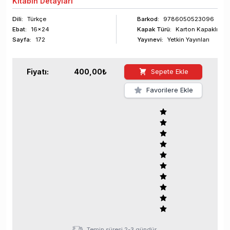
Kitabın
Detayları
Dili:
Türkçe
Barkod
:
9786050523096
Ebat:
16x24
Kapak Türü:
Karton Kapaklı
Sayfa
:
172
Yayınevi:
Yetkin Yayınları
Fiyatı:
400,00
₺
Sepete Ekle
Favorilere Ekle
Temin süresi 2-3 gündür.