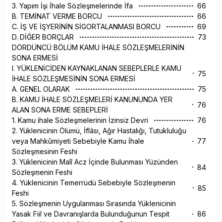
3. Yapım İşi İhale Sözleşmelerinde İfa
66
B. TEMİNAT VERME BORCU
66
C. İŞ VE İŞYERİNİN SİGORTALANMASI BORCU
69
D. DİĞER BORÇLAR
73
DÖRDÜNCÜ BÖLÜM KAMU İHALE SÖZLEŞMELERİNİN
SONA ERMESİ
I. YÜKLENİCİDEN KAYNAKLANAN SEBEPLERLE KAMU
75
İHALE SÖZLEŞMESİNİN SONA ERMESİ
A. GENEL OLARAK
75
B. KAMU İHALE SÖZLEŞMELERİ KANUNUNDA YER
76
ALAN SONA ERME SEBEPLERİ
1. Kamu ihale Sözleşmelerinin İzinsiz Devri
76
2. Yüklenicinin Ölümü, İflâsı, Ağır Hastalığı, Tutukluluğu
veya Mahkûmiyeti Sebebiyle Kamu İhale
77
Sözleşmesinin Feshi
3. Yüklenicinin Malî Acz İçinde Bulunması Yüzünden
84
Sözleşmenin Feshi
4. Yüklenicinin Temerrüdü Sebebiyle Sözleşmenin
85
Feshi
5. Sözleşmenin Uygulanması Sırasında Yüklenicinin
Yasak Fiil ve Davranışlarda Bulunduğunun Tespit
86