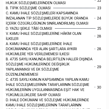
22
HUKUK SÖZLEŞMELERİNDEN OLMASI
B. TİPİK SÖZLEŞME OLMASI
23
C. KAMU İHALE SÖZLEŞMELERİ KAPSAMINDA
İMZALANAN TİP SÖZLEŞMELERDE BÜYÜK ORANDA
24
İÇERİK ÖZGÜRLÜĞÜNÜN SINIRLANDIRILMIŞ OLMASI
D. YAZILI ŞEKLE TÂBİ OLMASI
25
V. KAMU İHALE SÖZLEŞMELERİNE HÂKİM OLAN
28
İLKELER
A. KAMU İHALE SÖZLEŞMELERİNDE İHALE
DOKÜMANINDA YER ALAN ŞARTLARA AYKIRI
28
HÜKÜMLERE YER VERİLEMEMESİ İLKESİ
B. 4735 SAYILI KANUNDA BELİRTİLEN HALLER DIŞINDA
SÖZLEŞME HÜKÜMLERİNDE DEĞİŞİKLİK
29
YAPILAMAMASI VE EK SÖZLEŞME
DÜZENLENEMEMESİ
C. 4735 SAYILI KANUN KAPSAMINDA YAPILAN KAMU
İHALE SÖZLEŞMELERİNİN TARAFLARININ SÖZLEŞME
30
HÜKÜMLERİNİN UYGULANMASINDA EŞİT HAK VE
YÜKÜMLÜLÜKLERE SAHİP OLMASI
D. İHALE DÖKÜMANI VE SÖZLEŞME HÜKÜMLERİNDE
KAMU İHALE SÖZLEŞMELERİNİN TARAFLARININ