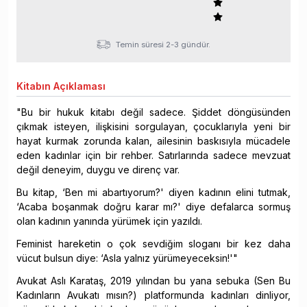
Temin süresi 2-3 gündür.
Kitabın
Açıklaması
"Bu bir hukuk kitabı değil sadece. Şiddet döngüsünden
çıkmak isteyen, ilişkisini sorgulayan, çocuklarıyla yeni bir
hayat kurmak zorunda kalan, ailesinin baskısıyla mücadele
eden kadınlar için bir rehber. Satırlarında sadece mevzuat
değil deneyim, duygu ve direnç var.
Bu kitap, ‘Ben mi abartıyorum?' diyen kadının elini tutmak,
‘Acaba boşanmak doğru karar mı?' diye defalarca sormuş
olan kadının yanında yürümek için yazıldı.
Feminist hareketin o çok sevdiğim sloganı bir kez daha
vücut bulsun diye: ‘Asla yalnız yürümeyeceksin!'"
Avukat Aslı Karataş, 2019 yılından bu yana sebuka (Sen Bu
Kadınların Avukatı mısın?) platformunda kadınları dinliyor,