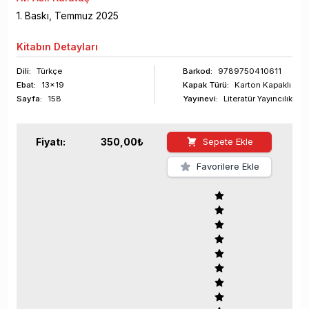
1
. Baskı,
Temmuz
2025
Kitabın
Detayları
Dili:
Türkçe
Barkod
:
9789750410611
Ebat:
13x19
Kapak Türü:
Karton Kapaklı
Sayfa
:
158
Yayınevi:
Literatür Yayıncılık
Fiyatı:
350,00
₺
Sepete Ekle
Favorilere Ekle