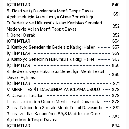
İÇTİHATLAR
849
5. Ticari ve İş Davalarında Menfi Tespit Davası
851
Açabilmek İçin Arabulucuya Gitme Zorunluluğu
D. Bedelsiz ve Hükümsüz Kalan Kambiyo Senetleri
852
Nedeniyle Açılan Menfi Tespit Davası
1. Genel Olarak
852
İÇTİHATLAR
854
2. Kambiyo Senetlerinin Bedelsiz Kaldığı Haller
857
İÇTİHATLAR
859
3. Kambiyo Senedinin Hükümsüz Kaldığı Haller
863
İÇTİHATLAR
866
4. Bedelsiz veya Hükümsüz Senet İçin Menfi Tespit
869
Davası Açılması
İÇTİHATLAR
871
V. MENFİ TESPİT DAVASINDA YARGILAMA USULÜ
878
A. Davanın Tarafları
878
1. İcra Takibinden Önceki Menfi Tespit Davasında
878
2. İcra Takibinden Sonraki Menfi Tespit Davasında
881
3. İcra ve İflas Kanunu’nun 89/3 Maddesine Göre
882
Açılan Menfi Tespit Davası
İÇTİHATLAR
884