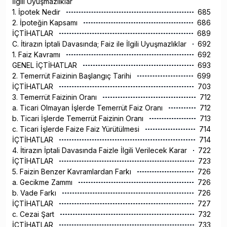
İlgili Uyuşmazlıklar
1. İpotek Nedir
685
2. İpoteğin Kapsamı
686
İÇTİHATLAR
689
C. İtirazın İptali Davasında; Faiz ile İlgili Uyuşmazlıklar
692
1. Faiz Kavramı
692
GENEL İÇTİHATLAR
693
2. Temerrüt Faizinin Başlangıç Tarihi
699
İÇTİHATLAR
703
3. Temerrüt Faizinin Oranı
712
a. Ticari Olmayan İşlerde Temerrüt Faiz Oranı
712
b. Ticari İşlerde Temerrüt Faizinin Oranı
713
c. Ticari İşlerde Faize Faiz Yürütülmesi
714
İÇTİHATLAR
714
4. İtirazın İptali Davasında Faizle İlgili Verilecek Karar
722
İÇTİHATLAR
723
5. Faizin Benzer Kavramlardan Farkı
726
a. Gecikme Zammı
726
b. Vade Farkı
726
İÇTİHATLAR
727
c. Cezai Şart
732
İÇTİHATLAR
733