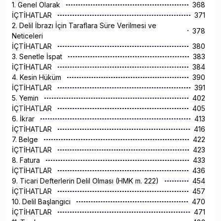
1. Genel Olarak
368
İÇTİHATLAR
371
2. Delil İbrazı İçin Taraflara Süre Verilmesi ve
378
Neticeleri
İÇTİHATLAR
380
3. Senetle İspat
383
İÇTİHATLAR
384
4. Kesin Hüküm
390
İÇTİHATLAR
391
5. Yemin
402
İÇTİHATLAR
405
6. İkrar
413
İÇTİHATLAR
416
7. Belge
422
İÇTİHATLAR
423
8. Fatura
433
İÇTİHATLAR
436
9. Ticari Defterlerin Delil Olması (HMK m. 222)
454
İÇTİHATLAR
457
10. Delil Başlangıcı
470
İÇTİHATLAR
471