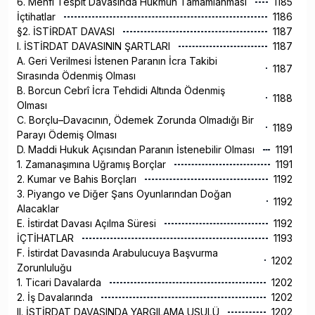
6. Menfi Tespit Davasında Hükmün Tamamlanması
1185
İçtihatlar
1186
§2. İSTİRDAT DAVASI
1187
I. İSTİRDAT DAVASININ ŞARTLARI
1187
A. Geri Verilmesi İstenen Paranın İcra Takibi
1187
Sırasında Ödenmiş Olması
B. Borcun Cebrî İcra Tehdidi Altında Ödenmiş
1188
Olması
C. Borçlu–Davacının, Ödemek Zorunda Olmadığı Bir
1189
Parayı Ödemiş Olması
D. Maddi Hukuk Açısından Paranın İstenebilir Olması
1191
1. Zamanaşımına Uğramış Borçlar
1191
2. Kumar ve Bahis Borçları
1192
3. Piyango ve Diğer Şans Oyunlarından Doğan
1192
Alacaklar
E. İstirdat Davası Açılma Süresi
1192
İÇTİHATLAR
1193
F. İstirdat Davasında Arabulucuya Başvurma
1202
Zorunluluğu
1. Ticari Davalarda
1202
2. İş Davalarında
1202
II. İSTİRDAT DAVASINDA YARGILAMA USULÜ
1202