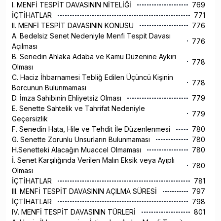
I. MENFİ TESPİT DAVASININ NİTELİĞİ
769
İÇTİHATLAR
771
II. MENFİ TESPİT DAVASININ KONUSU
776
A. Bedelsiz Senet Nedeniyle Menfi Tespit Davası
776
Açılması
B. Senedin Ahlaka Adaba ve Kamu Düzenine Aykırı
778
Olması
C. Haciz İhbarnamesi Tebliğ Edilen Üçüncü Kişinin
778
Borcunun Bulunmaması
D. İmza Sahibinin Ehliyetsiz Olması
779
E. Senette Sahtelik ve Tahrifat Nedeniyle
779
Geçersizlik
F. Senedin Hata, Hile ve Tehdit İle Düzenlenmesi
780
G. Senette Zorunlu Unsurların Bulunmaması
780
H.Senetteki Alacağın Muaccel Olmaması
780
İ. Senet Karşılığında Verilen Malın Eksik veya Ayıplı
780
Olması
İÇTİHATLAR
781
III. MENFİ TESPİT DAVASININ AÇILMA SÜRESİ
797
İÇTİHATLAR
798
IV. MENFİ TESPİT DAVASININ TÜRLERİ
801