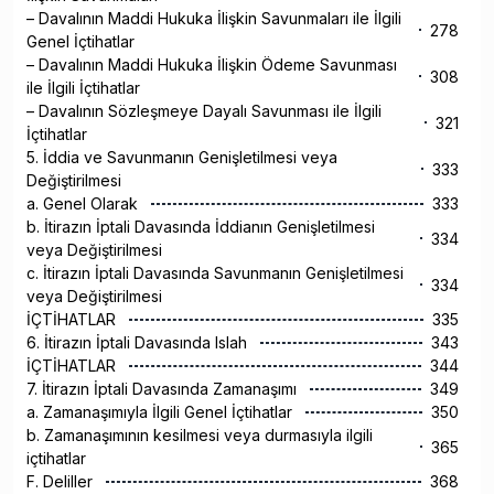
– Davalının Maddi Hukuka İlişkin Savunmaları ile İlgili
278
Genel İçtihatlar
– Davalının Maddi Hukuka İlişkin Ödeme Savunması
308
ile İlgili İçtihatlar
– Davalının Sözleşmeye Dayalı Savunması ile İlgili
321
İçtihatlar
5. İddia ve Savunmanın Genişletilmesi veya
333
Değiştirilmesi
a. Genel Olarak
333
b. İtirazın İptali Davasında İddianın Genişletilmesi
334
veya Değiştirilmesi
c. İtirazın İptali Davasında Savunmanın Genişletilmesi
334
veya Değiştirilmesi
İÇTİHATLAR
335
6. İtirazın İptali Davasında Islah
343
İÇTİHATLAR
344
7. İtirazın İptali Davasında Zamanaşımı
349
a. Zamanaşımıyla İlgili Genel İçtihatlar
350
b. Zamanaşımının kesilmesi veya durmasıyla ilgili
365
içtihatlar
F. Deliller
368