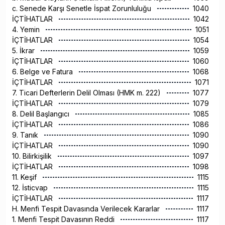
c. Senede Karşı Senetle İspat Zorunluluğu
1040
İÇTİHATLAR
1042
4. Yemin
1051
İÇTİHATLAR
1054
5. İkrar
1059
İÇTİHATLAR
1060
6. Belge ve Fatura
1068
İÇTİHATLAR
1071
7. Ticari Defterlerin Delil Olması (HMK m. 222)
1077
İÇTİHATLAR
1079
8. Delil Başlangıcı
1085
İÇTİHATLAR
1086
9. Tanık
1090
İÇTİHATLAR
1090
10. Bilirkişilik
1097
İÇTİHATLAR
1098
11. Keşif
1115
12. İsticvap
1115
İÇTİHATLAR
1117
H. Menfi Tespit Davasında Verilecek Kararlar
1117
1. Menfi Tespit Davasının Reddi
1117