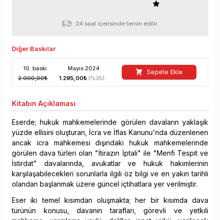
24 saat içerisinde temin edilir.
Diğer Baskılar
10
. baskı
Mayıs
2024
Sepete Ekle
2.000,00
₺
1.295,00
₺
(%
35
)
Kitabın
Açıklaması
Eserde; hukuk mahkemelerinde görülen davaların yaklaşık
yüzde ellisini oluşturan, İcra ve İflas Kanunu'nda düzenlenen
ancak icra mahkemesi dışındaki hukuk mahkemelerinde
görülen dava türleri olan "İtirazın İptali" ile "Menfi Tespit ve
İstirdat" davalarında, avukatlar ve hukuk hakimlerinin
karşılaşabilecekleri sorunlarla ilgili öz bilgi ve en yakın tarihli
olandan başlanmak üzere güncel içtihatlara yer verilmiştir.
Eser iki temel kısımdan oluşmakta; her bir kısımda dava
türünün konusu, davanın tarafları, görevli ve yetkili