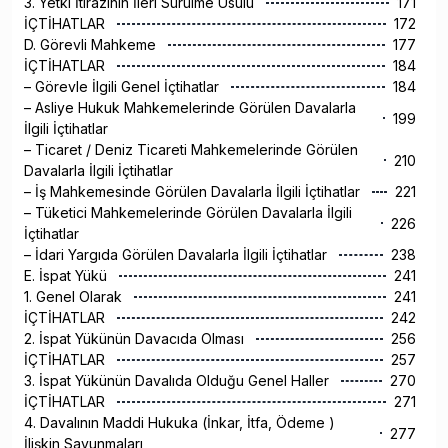
3. Yetki İtirazının İleri Sürülme Usulü
171
İÇTİHATLAR
172
D. Görevli Mahkeme
177
İÇTİHATLAR
184
– Görevle İlgili Genel İçtihatlar
184
– Asliye Hukuk Mahkemelerinde Görülen Davalarla
199
İlgili İçtihatlar
– Ticaret / Deniz Ticareti Mahkemelerinde Görülen
210
Davalarla İlgili İçtihatlar
– İş Mahkemesinde Görülen Davalarla İlgili İçtihatlar
221
– Tüketici Mahkemelerinde Görülen Davalarla İlgili
226
İçtihatlar
– İdari Yargıda Görülen Davalarla İlgili İçtihatlar
238
E. İspat Yükü
241
1. Genel Olarak
241
İÇTİHATLAR
242
2. İspat Yükünün Davacıda Olması
256
İÇTİHATLAR
257
3. İspat Yükünün Davalıda Olduğu Genel Haller
270
İÇTİHATLAR
271
4. Davalının Maddi Hukuka (İnkar, İtfa, Ödeme )
277
İlişkin Savunmaları