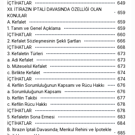
İÇTİHATLAR
649
XII. İTİRAZIN İPTALİ DAVASINDA ÖZELLİĞİ OLAN
659
KONULAR
A. Kefalet
659
1. Tanım ve Genel Açıklama
659
İÇTİHATLAR
660
2. Kefalet Sözleşmesinin Şekli Şartları
666
İÇTİHATLAR
668
3. Kefaletin Türleri
673
a. Adi Kefalet
673
b. Müteselsil Kefalet
673
c. Birlikte Kefalet
674
İÇTİHATLAR
674
4. Kefilin Sorumluluğunun Kapsamı ve Rücu Hakkı
676
a. Sorumluluğunun Kapsamı
676
b. Kefilin Takibi
677
c. Kefilin Rücu Hakkı
678
İÇTİHATLAR
678
5. Kefaletin Sona Ermesi
683
İÇTİHATLAR
684
B. İtirazın İptali Davasında; Menkul Rehini ve İpotekle
685