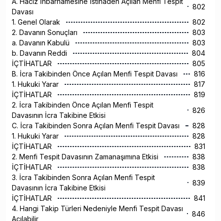
A. Haciz İhbarnamesine İstinaden Açılan Menfi Tespit
802
Davası
1. Genel Olarak
802
2. Davanın Sonuçları
803
a. Davanın Kabulü
803
b. Davanın Reddi
804
İÇTİHATLAR
805
B. İcra Takibinden Önce Açılan Menfi Tespit Davası
816
1. Hukuki Yarar
817
İÇTİHATLAR
819
2. İcra Takibinden Önce Açılan Menfi Tespit
826
Davasının İcra Takibine Etkisi
C. İcra Takibinden Sonra Açılan Menfi Tespit Davası
828
1. Hukuki Yarar
828
İÇTİHATLAR
831
2. Menfi Tespit Davasının Zamanaşımına Etkisi
838
İÇTİHATLAR
838
3. İcra Takibinden Sonra Açılan Menfi Tespit
839
Davasının İcra Takibine Etkisi
İÇTİHATLAR
841
4. Hangi Takip Türleri Nedeniyle Menfi Tespit Davası
846
Açılabilir