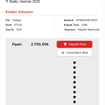
11
. Baskı,
Haziran
2025
Kitabın
Detayları
Dili:
Türkçe
Barkod
:
9786253811037
Ebat:
17x25
Kapak Türü:
Ciltli
Sayfa
:
1231
Yayınevi:
Seçkin Yayıncılık
Fiyatı:
2.700,00
₺
Sepete Ekle
Favorilere Ekle