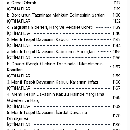
a. Genel Olarak
1117
İÇTİHATLAR
1119
b. Borçlunun Tazminata Mahkûm Edilmesinin Şartları
1130
İÇTİHATLAR
1132
c. Yargılama Giderleri, Harç ve Vekâlet Ücreti
1139
İÇTİHATLAR
1140
2. Menfi Tespit Davasının Kabulü
1142
İÇTİHATLAR
1144
a. Menfi Tespit Davasının Kabulünün Sonuçları
1155
İÇTİHATLAR
1156
b. Davacı (Borçlu) Lehine Tazminata Hükmetmenin
1157
Koşulları
İÇTİHATLAR
1159
3. Menfi Tespit Davasının Kabulü Kararının İnfazı
1166
İÇTİHATLAR
1167
4. Menfi Tespit Davasının Kabulü Halinde Yargılama
1169
Giderleri ve Harç
İÇTİHATLAR
1169
5. Menfi Tespit Davasının İstirdat Davasına
1179
Dönüşmesi
İÇTİHATLAR
1180