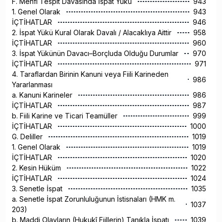
F. Menfi Tespit Davasında İspat Yükü
943
1. Genel Olarak
943
İÇTİHATLAR
946
2. İspat Yükü Kural Olarak Davalı / Alacaklıya Aittir
958
İÇTİHATLAR
960
3. İspat Yükünün Davacı–Borçluda Olduğu Durumlar
970
İÇTİHATLAR
971
4. Taraflardan Birinin Kanuni veya Fiili Karineden
986
Yararlanması
a. Kanuni Karineler
986
İÇTİHATLAR
987
b. Fiili Karine ve Ticari Teamüller
999
İÇTİHATLAR
1000
G. Deliller
1019
1. Genel Olarak
1019
İÇTİHATLAR
1020
2. Kesin Hüküm
1022
İÇTİHATLAR
1024
3. Senetle İspat
1035
a. Senetle İspat Zorunluluğunun İstisnaları (HMK m.
1037
203)
b. Maddi Olayların (Hukukî Fiillerin) Tanıkla İspatı
1039