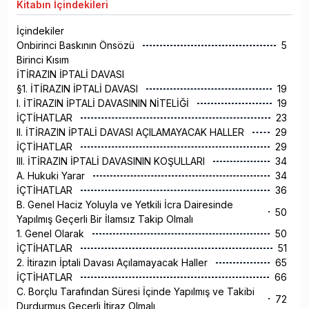
Kitabın
İçindekileri
İçindekiler
Onbirinci Baskının Önsözü
5
Birinci Kısım
İTİRAZIN İPTALİ DAVASI
§1. İTİRAZIN İPTALİ DAVASI
19
I. İTİRAZIN İPTALİ DAVASININ NİTELİĞİ
19
İÇTİHATLAR
23
II. İTİRAZIN İPTALİ DAVASI AÇILAMAYACAK HALLER
29
İÇTİHATLAR
29
III. İTİRAZIN İPTALİ DAVASININ KOŞULLARI
34
A. Hukuki Yarar
34
İÇTİHATLAR
36
B. Genel Haciz Yoluyla ve Yetkili İcra Dairesinde
50
Yapılmış Geçerli Bir İlamsız Takip Olmalı
1. Genel Olarak
50
İÇTİHATLAR
51
2. İtirazın İptali Davası Açılamayacak Haller
65
İÇTİHATLAR
66
C. Borçlu Tarafından Süresi İçinde Yapılmış ve Takibi
72
Durdurmuş Geçerli İtiraz Olmalı