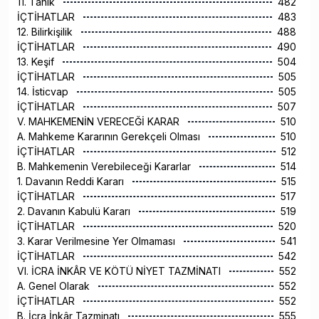
11. Tanık
482
İÇTİHATLAR
483
12. Bilirkişilik
488
İÇTİHATLAR
490
13. Keşif
504
İÇTİHATLAR
505
14. İsticvap
505
İÇTİHATLAR
507
V. MAHKEMENİN VERECEĞİ KARAR
510
A. Mahkeme Kararının Gerekçeli Olması
510
İÇTİHATLAR
512
B. Mahkemenin Verebileceği Kararlar
514
1. Davanın Reddi Kararı
515
İÇTİHATLAR
517
2. Davanın Kabulü Kararı
519
İÇTİHATLAR
520
3. Karar Verilmesine Yer Olmaması
541
İÇTİHATLAR
542
VI. İCRA İNKÂR VE KÖTÜ NİYET TAZMİNATI
552
A. Genel Olarak
552
İÇTİHATLAR
552
B. İcra İnkâr Tazminatı
555