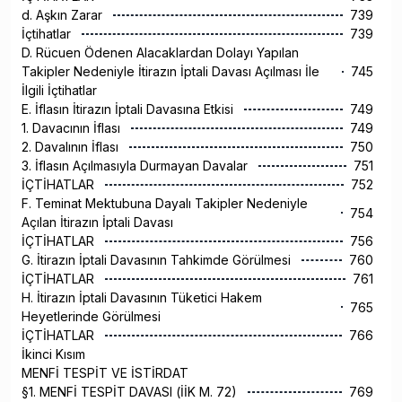
d. Aşkın Zarar
739
İçtihatlar
739
D. Rücuen Ödenen Alacaklardan Dolayı Yapılan
Takipler Nedeniyle İtirazın İptali Davası Açılması İle
745
İlgili İçtihatlar
E. İflasın İtirazın İptali Davasına Etkisi
749
1. Davacının İflası
749
2. Davalının İflası
750
3. İflasın Açılmasıyla Durmayan Davalar
751
İÇTİHATLAR
752
F. Teminat Mektubuna Dayalı Takipler Nedeniyle
754
Açılan İtirazın İptali Davası
İÇTİHATLAR
756
G. İtirazın İptali Davasının Tahkimde Görülmesi
760
İÇTİHATLAR
761
H. İtirazın İptali Davasının Tüketici Hakem
765
Heyetlerinde Görülmesi
İÇTİHATLAR
766
İkinci Kısım
MENFİ TESPİT VE İSTİRDAT
§1. MENFİ TESPİT DAVASI (İİK M. 72)
769