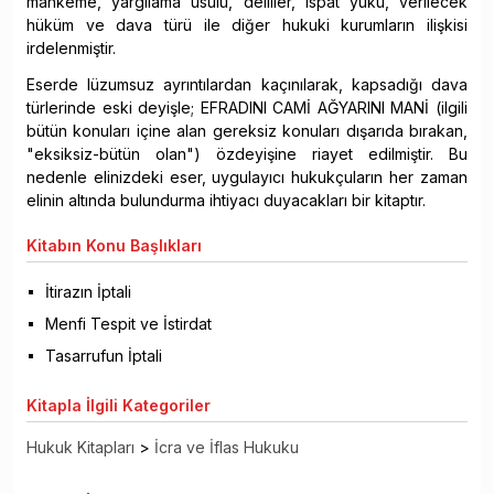
mahkeme, yargılama usulü, deliller, ispat yükü, verilecek
hüküm ve dava türü ile diğer hukuki kurumların ilişkisi
irdelenmiştir.
Eserde lüzumsuz ayrıntılardan kaçınılarak, kapsadığı dava
türlerinde eski deyişle; EFRADINI CAMİ AĞYARINI MANİ (ilgili
bütün konuları içine alan gereksiz konuları dışarıda bırakan,
"eksiksiz-bütün olan") özdeyişine riayet edilmiştir. Bu
nedenle elinizdeki eser, uygulayıcı hukukçuların her zaman
elinin altında bulundurma ihtiyacı duyacakları bir kitaptır.
Kitabın
Konu Başlıkları
İtirazın İptali
Menfi Tespit ve İstirdat
Tasarrufun İptali
Kitapla
İlgili Kategoriler
Hukuk Kitapları
>
İcra ve İflas Hukuku