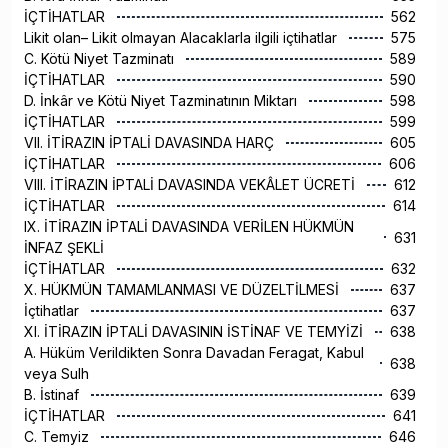
İÇTİHATLAR
562
Likit olan– Likit olmayan Alacaklarla ilgili içtihatlar
575
C. Kötü Niyet Tazminatı
589
İÇTİHATLAR
590
D. İnkâr ve Kötü Niyet Tazminatının Miktarı
598
İÇTİHATLAR
599
VII. İTİRAZIN İPTALİ DAVASINDA HARÇ
605
İÇTİHATLAR
606
VIII. İTİRAZIN İPTALİ DAVASINDA VEKÂLET ÜCRETİ
612
İÇTİHATLAR
614
IX. İTİRAZIN İPTALİ DAVASINDA VERİLEN HÜKMÜN
631
İNFAZ ŞEKLİ
İÇTİHATLAR
632
X. HÜKMÜN TAMAMLANMASI VE DÜZELTİLMESİ
637
İçtihatlar
637
XI. İTİRAZIN İPTALİ DAVASININ İSTİNAF VE TEMYİZİ
638
A. Hüküm Verildikten Sonra Davadan Feragat, Kabul
638
veya Sulh
B. İstinaf
639
İÇTİHATLAR
641
C. Temyiz
646