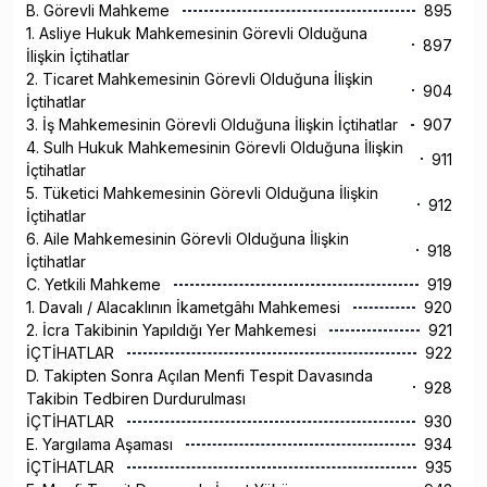
B. Görevli Mahkeme
895
1. Asliye Hukuk Mahkemesinin Görevli Olduğuna
897
İlişkin İçtihatlar
2. Ticaret Mahkemesinin Görevli Olduğuna İlişkin
904
İçtihatlar
3. İş Mahkemesinin Görevli Olduğuna İlişkin İçtihatlar
907
4. Sulh Hukuk Mahkemesinin Görevli Olduğuna İlişkin
911
İçtihatlar
5. Tüketici Mahkemesinin Görevli Olduğuna İlişkin
912
İçtihatlar
6. Aile Mahkemesinin Görevli Olduğuna İlişkin
918
İçtihatlar
C. Yetkili Mahkeme
919
1. Davalı / Alacaklının İkametgâhı Mahkemesi
920
2. İcra Takibinin Yapıldığı Yer Mahkemesi
921
İÇTİHATLAR
922
D. Takipten Sonra Açılan Menfi Tespit Davasında
928
Takibin Tedbiren Durdurulması
İÇTİHATLAR
930
E. Yargılama Aşaması
934
İÇTİHATLAR
935