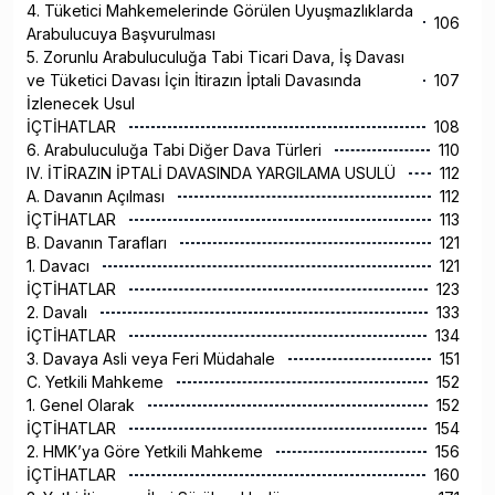
4. Tüketici Mahkemelerinde Görülen Uyuşmazlıklarda
106
Arabulucuya Başvurulması
5. Zorunlu Arabuluculuğa Tabi Ticari Dava, İş Davası
ve Tüketici Davası İçin İtirazın İptali Davasında
107
İzlenecek Usul
İÇTİHATLAR
108
6. Arabuluculuğa Tabi Diğer Dava Türleri
110
IV. İTİRAZIN İPTALİ DAVASINDA YARGILAMA USULÜ
112
A. Davanın Açılması
112
İÇTİHATLAR
113
B. Davanın Tarafları
121
1. Davacı
121
İÇTİHATLAR
123
2. Davalı
133
İÇTİHATLAR
134
3. Davaya Asli veya Feri Müdahale
151
C. Yetkili Mahkeme
152
1. Genel Olarak
152
İÇTİHATLAR
154
2. HMK’ya Göre Yetkili Mahkeme
156
İÇTİHATLAR
160