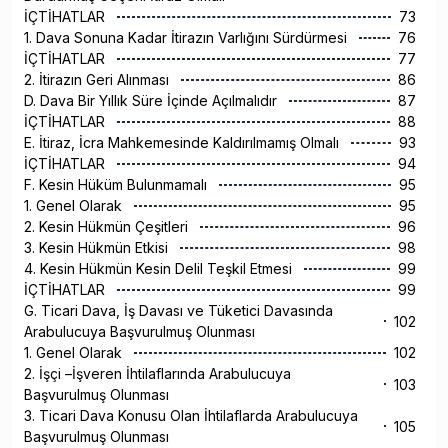
İÇTİHATLAR
73
1. Dava Sonuna Kadar İtirazın Varlığını Sürdürmesi
76
İÇTİHATLAR
77
2. İtirazın Geri Alınması
86
D. Dava Bir Yıllık Süre İçinde Açılmalıdır
87
İÇTİHATLAR
88
E. İtiraz, İcra Mahkemesinde Kaldırılmamış Olmalı
93
İÇTİHATLAR
94
F. Kesin Hüküm Bulunmamalı
95
1. Genel Olarak
95
2. Kesin Hükmün Çeşitleri
96
3. Kesin Hükmün Etkisi
98
4. Kesin Hükmün Kesin Delil Teşkil Etmesi
99
İÇTİHATLAR
99
G. Ticari Dava, İş Davası ve Tüketici Davasında
102
Arabulucuya Başvurulmuş Olunması
1. Genel Olarak
102
2. İşçi –İşveren İhtilaflarında Arabulucuya
103
Başvurulmuş Olunması
3. Ticari Dava Konusu Olan İhtilaflarda Arabulucuya
105
Başvurulmuş Olunması