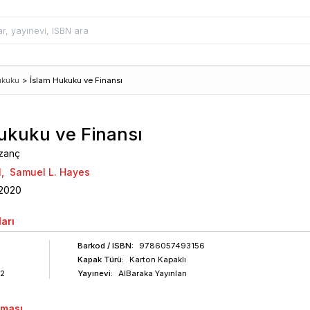
ukuku
>
İslam Hukuku ve Finansı
ukuku ve Finansı
azanç
l
,
Samuel L. Hayes
2020
arı
Barkod
/ ISBN
:
9786057493156
Kapak Türü:
Karton Kapaklı
2
Yayınevi:
AlBaraka Yayınları
aması