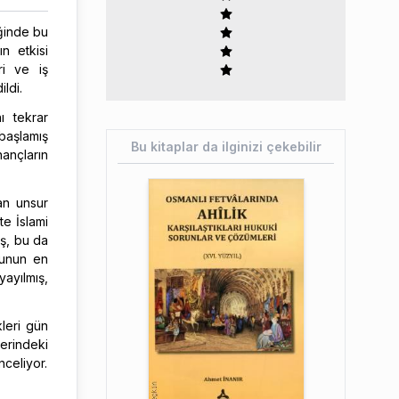
iğinde bu
n etkisi
ri ve iş
ldi.
ı tekrar
 başlamış
Bu kitaplar da ilginizi çekebilir
ançların
an unsur
te İslami
iş, bu da
ukunun en
yayılmış,
kleri gün
lerindeki
nceliyor.