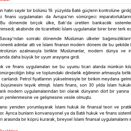
n hatırı sayılır bir bölümü 19. yüzyılda Batılı güçlerin kontrolüne gird
ki finans uygulamaları da Avrupa'nın sömürgeci imparatorluklarını
. Bu dönemde birçok ülke, Batı'da üretilen bankacılık sistemle
imsedi; akabinde de ticaretteki İslami uygulamalar birer birer terk edi
Savaşı'ndan sonraki dönemde Müslüman ülkeler bağımsızlıkların
önemli adımlar attı ve İslami finansın modern dönemi de bu şekilde
ntrolünün azalmasıyla birlikte Müslümanlar, modern dünya ve in
asında daha büyük bir uyum arayışına girdi.
ılık ve finans uygulamaları ise bu uyumu ticari alanda mümkün kıl
ömürgeciliğin bitişi ve toplumdaki dindarlık eğiliminin artmasıyla birlik
 canlandı. Petrol fiyatlarının yükselmesiyle bir birikim meydana gelm
n büyümesini teşvik etmişti. İslami finans, son 30 yılda İslam huk
rılı modern uygulamalarından biri olarak dünyanın dört bir yanına 
n yenilenmesine ve gelişmesine vesile olmuştu.
inansı yeniden yorumlayarak İslami hukuk ile finansal teori ve prati
or. Ayrıca bunların konvansiyonel ya da Batılı hukuk ve finans sistem
eri arasında bir köprü kurarak, bireysel İslami finansal uygulamalarını i