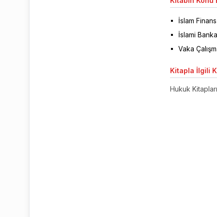
Kitabın
Konu B
İslam Finan
İslami Banka
Vaka Çalışma
Kitapla
İlgili 
Hukuk Kitaplar