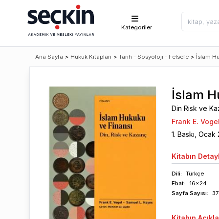
Kategoriler
Ana Sayfa
>
Hukuk Kitapları
>
Tarih - Sosyoloji - Felsefe
>
İslam H
İslam H
Din Risk ve K
Frank E. Voge
1
. Baskı,
Ocak
Kitabın
Detayl
Dili:
Türkçe
Ebat:
16x24
Sayfa
Sayısı
:
37
Kitabın
Açıkl