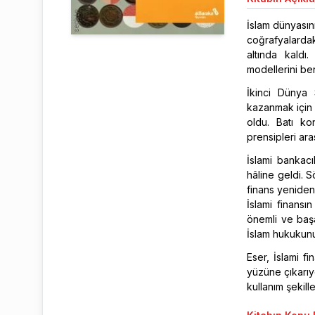
İslam dünyasını
coğrafyalarda
altında kaldı
modellerini ben
İkinci Dünya 
kazanmak için 
oldu. Batı ko
prensipleri ar
İslami bankac
hâline geldi. S
finans yeniden
İslami finansı
önemli ve başa
İslam hukukunu
Eser, İslami f
yüzüne çıkarıy
kullanım şekill