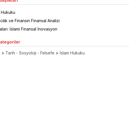
aşlıkları
s Hukuku
cılık ve Finansın Finansal Analizi
ları: İslami Finansal İnovasyon
Kategoriler
ı
>
Tarih - Sosyoloji - Felsefe
>
İslam Hukuku