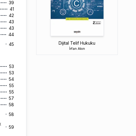
39
41
42
43
43
44
Dijital Telif Hukuku
45
İrfan Akın
53
53
54
55
55
57
58
58
k
59