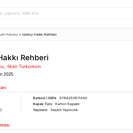
iyet Hukuku
>
Islahçı Hakkı Rehberi
 Hakkı Rehberi
cu
,
İlkan Türküresin
an
2025
arı
Barkod
/ ISBN
:
9786253811440
Kapak Türü:
Karton Kapaklı
0
Yayınevi:
Seçkin Yayıncılık
aması