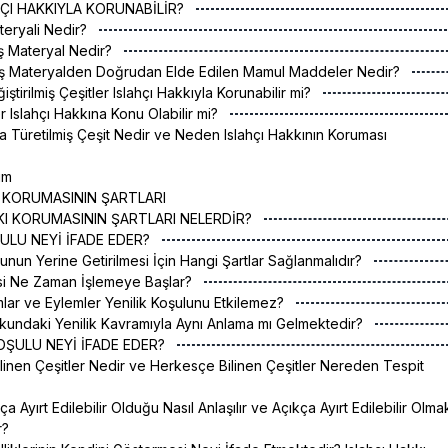
AHÇI HAKKIYLA KORUNABİLİR?
teryali Nedir?
iş Materyal Nedir?
miş Materyalden Doğrudan Elde Edilen Mamul Maddeler Nedir?
iştirilmiş Çeşitler Islahçı Hakkıyla Korunabilir mi?
ler Islahçı Hakkına Konu Olabilir mi?
yla Türetilmiş Çeşit Nedir ve Neden Islahçı Hakkının Koruması
üm
I KORUMASININ ŞARTLARI
AKKI KORUMASININ ŞARTLARI NELERDİR?
OŞULU NEYİ İFADE EDER?
lunun Yerine Getirilmesi İçin Hangi Şartlar Sağlanmalıdır?
esi Ne Zaman İşlemeye Başlar?
lar ve Eylemler Yenilik Koşulunu Etkilemez?
kundaki Yenilik Kavramıyla Aynı Anlama mı Gelmektedir?
K KOŞULU NEYİ İFADE EDER?
linen Çeşitler Nedir ve Herkesçe Bilinen Çeşitler Nereden Tespit
ça Ayırt Edilebilir Olduğu Nasıl Anlaşılır ve Açıkça Ayırt Edilebilir Olma
r?