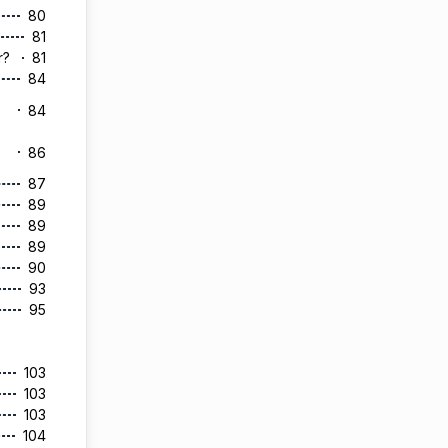
80
81
ir?
81
84
84
86
87
89
89
89
90
93
95
103
103
103
104