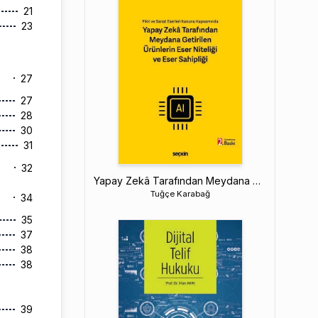
21
23
27
27
28
30
31
32
Yapay Zekâ Tarafından Meydana Getirilen Ürünlerin Eser Niteliği ve Eser Sahipliği
Tuğçe Karabağ
34
35
37
38
38
39