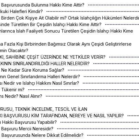
kı Başvurusunda Bulunma Hakkı Kime Aittir?
ukuki Halefleri Kimdir?
ı Birden Çok Kişiye Ait Olabilir mi? Ortak Islahçılığın Hükümleri Nelerd
isinde Türetilen Bir Çeşidin Islahçı Hakkı Kime Aittir?
larınca Islah Faaliyeti Sonucu Türetilen Çeşidin Islahçı Hakkı Kime
a Fazla Kişi Birbirinden Bağımsız Olarak Aynı Çeşidi Geliştirirlerse
imin Olacaktır?
AKKI, SAHİBİNE ÇEŞİT ÜZERİNDE NE YETKİLER VERİR?
HAKKININ SINIRLANDIRILDIĞI HALLER NELERDİR?
kı Ne Kadar Süre Koruma Sağlar?
ının Genel Sınırlandırma Halleri Nelerdir?
ası Nedir ve Islahçı Hakkını Nasıl Sınırlar?
ı Tükenir mi?
ns Nedir? Nasıl Alınır?
RUSU, TEKNİK İNCELEME, TESCİL VE İLAN
KKI BAŞVURUSU KİM TARAFINDAN, NEREYE VE NASIL YAPILIR?
çı Hakkı Başvurusu Yapabilir?
kı Başvuru Mercii Neresidir?
kı Başvurusunda Nelere Dikkat Edilmelidir?