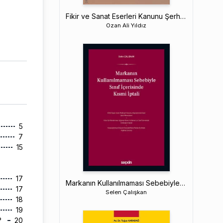
Fikir ve Sanat Eserleri Kanunu Şerhi (Cilt I: Madde 1–27)
Ozan Ali Yıldız
5
7
15
17
Markanın Kullanılmaması Sebebiyle Sınıf İçerisinde Kısmi İptali
17
Selen Çalışkan
18
19
?
20