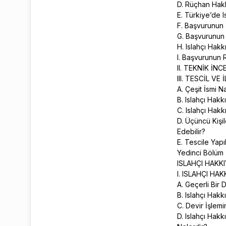
D. Rüçhan Hakkı
E. Türkiye’de I
F. Başvurunun 
G. Başvurunun 
H. Islahçı Hakkı
I. Başvurunun R
II. TEKNİK İN
III. TESCİL V
A. Çeşit İsmi 
B. Islahçı Hakk
C. Islahçı Hakk
D. Üçüncü Kişi
Edebilir?
E. Tescile Yapıl
Yedinci Bölüm
ISLAHÇI HAKKI
I. ISLAHÇI HA
A. Geçerli Bir
B. Islahçı Hakk
C. Devir İşlemi
D. Islahçı Hak