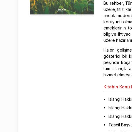
Bu rehber, Tür
üzere, titizlikl
ancak modern ta
koruyucu olmalı
emeklerinin t
bilgiye ihtiyac
üzere hazırlanm
Halen gelişmek
gösterici bir 
peşinde koşan
tüm ıslahçılar
hizmet etmeyi 
Kitabın
Konu B
Islahçı Hakk
Islahçı Hakk
Islahçı Hakk
Tescil Başvu