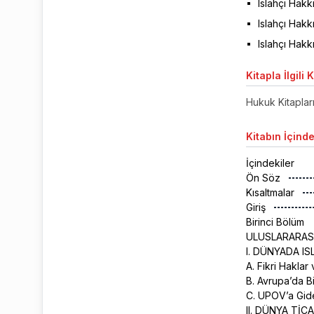
Islahçı Hakkı
Islahçı Hakk
Islahçı Hak
Kitapla
İlgili 
Hukuk Kitaplar
Kitabın
İçinde
İçindekiler
Ön Söz
Kısaltmalar
Giriş
Birinci Bölüm
ULUSLARARASI
I. DÜNYADA IS
A. Fikri Haklar
B. Avrupa’da B
C. UPOV’a Gid
II. DÜNYA Tİ