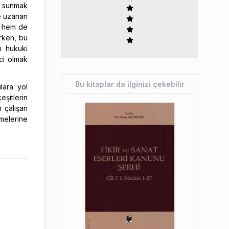
ış sunmak
ine uzanan
cı hem de
ırken, bu
n hukuki
ici olmak
Bu kitaplar da ilginizi çekebilir
lara yol
eşitlerin
 çalışan
melerine