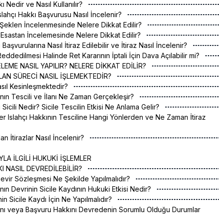
 Nedir ve Nasıl Kullanılır?
slahçı Hakkı Başvurusu Nasıl İncelenir?
Şeklen İncelenmesinde Nelere Dikkat Edilir?
Esastan İncelemesinde Nelere Dikkat Edilir?
 Başvurularına Nasıl İtiraz Edilebilir ve İtiraz Nasıl İncelenir?
eddedilmesi Halinde Ret Kararının İptali İçin Dava Açılabilir mi?
CELEME NASIL YAPILIR? NELERE DİKKAT EDİLİR?
E İLAN SÜRECİ NASIL İŞLEMEKTEDİR?
Nasıl Kesinleşmektedir?
ının Tescili ve İlanı Ne Zaman Gerçekleşir?
ı Sicili Nedir? Sicile Tescilin Etkisi Ne Anlama Gelir?
ler Islahçı Hakkının Tesciline Hangi Yönlerden ve Ne Zaman İtiraz
an İtirazlar Nasıl İncelenir?
YLA İLGİLİ HUKUKİ İŞLEMLER
KKI NASIL DEVREDİLEBİLİR?
 Devir Sözleşmesi Ne Şekilde Yapılmalıdır?
ının Devrinin Sicile Kaydının Hukuki Etkisi Nedir?
nin Sicile Kaydı İçin Ne Yapılmalıdır?
kını veya Başvuru Hakkını Devredenin Sorumlu Olduğu Durumlar