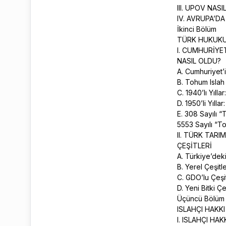
III. UPOV NASI
IV. AVRUPA’DA
İkinci Bölüm
TÜRK HUKUKUN
I. CUMHURİYET
NASIL OLDU?
A. Cumhuriyet’
B. Tohum Islah
C. 1940’lı Yıll
D. 1950’li Yılla
E. 308 Sayılı 
5553 Sayılı “
II. TÜRK TAR
ÇEŞİTLERİ
A. Türkiye’dek
B. Yerel Çeşitl
C. GDO’lu Çeşi
D. Yeni Bitki 
Üçüncü Bölüm
ISLAHÇI HAKK
I. ISLAHÇI HA