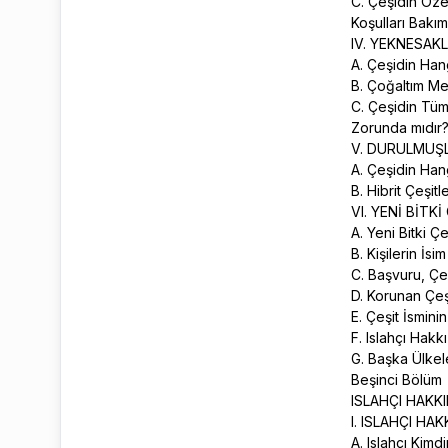
C. Çeşidin Özel
Koşulları Bakı
IV. YEKNESAK
A. Çeşidin Han
B. Çoğaltım Me
C. Çeşidin Tüm
Zorunda mıdır
V. DURULMUŞL
A. Çeşidin Han
B. Hibrit Çeşi
VI. YENİ BİTKİ
A. Yeni Bitki Ç
B. Kişilerin İ
C. Başvuru, Çe
D. Korunan Çeş
E. Çeşit İsmin
F. Islahçı Hakk
G. Başka Ülkel
Beşinci Bölüm
ISLAHÇI HAKKI
I. ISLAHÇI HA
A. Islahçı Kimd