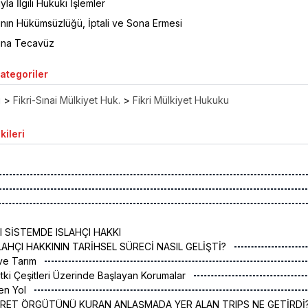
yla İlgili Hukuki İşlemler
ının Hükümsüzlüğü, İptali ve Sona Ermesi
kına Tecavüz
Kategoriler
ı
>
Fikri-Sınai Mülkiyet Huk.
>
Fikri Mülkiyet Hukuku
kileri
 SİSTEMDE ISLAHÇI HAKKI
LAHÇI HAKKININ TARİHSEL SÜRECİ NASIL GELİŞTİ?
 ve Tarım
itki Çeşitleri Üzerinde Başlayan Korumalar
en Yol
CARET ÖRGÜTÜNÜ KURAN ANLAŞMADA YER ALAN TRIPS NE GETİRDİ