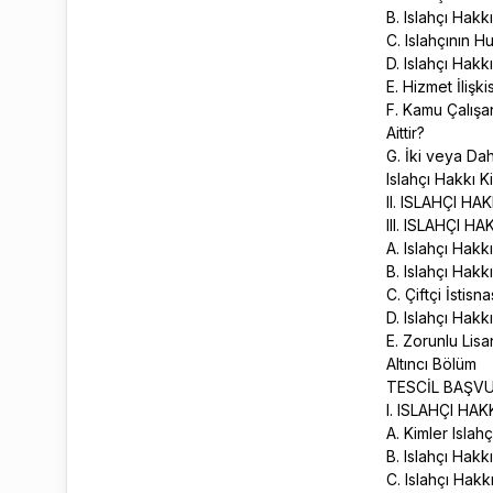
B. Islahçı Hak
C. Islahçının H
D. Islahçı Hakk
E. Hizmet İlişk
F. Kamu Çalışan
Aittir?
G. İki veya Dah
Islahçı Hakkı K
II. ISLAHÇI H
III. ISLAHÇI 
A. Islahçı Hak
B. Islahçı Hakk
C. Çiftçi İstisn
D. Islahçı Hakk
E. Zorunlu Lisa
Altıncı Bölüm
TESCİL BAŞVU
I. ISLAHÇI HA
A. Kimler Islah
B. Islahçı Hak
C. Islahçı Hak