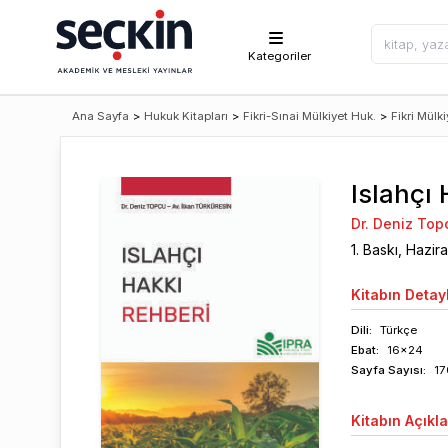
Kategoriler
Ana Sayfa
>
Hukuk Kitapları
>
Fikri-Sınai Mülkiyet Huk.
>
Fikri Mülk
Islahçı
Dr. Deniz Top
1
. Baskı,
Hazir
Kitabın
Detayl
Dili:
Türkçe
Ebat:
16x24
Sayfa
Sayısı
:
17
Kitabın
Açıkl