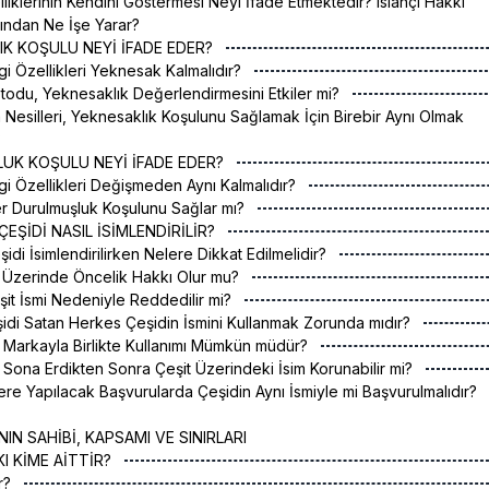
liklerinin Kendini Göstermesi Neyi İfade Etmektedir? Islahçı Hakkı
mından Ne İşe Yarar?
LIK KOŞULU NEYİ İFADE EDER?
gi Özellikleri Yeknesak Kalmalıdır?
todu, Yeknesaklık Değerlendirmesini Etkiler mi?
 Nesilleri, Yeknesaklık Koşulunu Sağlamak İçin Birebir Aynı Olmak
?
UK KOŞULU NEYİ İFADE EDER?
gi Özellikleri Değişmeden Aynı Kalmalıdır?
tler Durulmuşluk Koşulunu Sağlar mı?
 ÇEŞİDİ NASIL İSİMLENDİRİLİR?
eşidi İsimlendirilirken Nelere Dikkat Edilmelidir?
sim Üzerinde Öncelik Hakkı Olur mu?
şit İsmi Nedeniyle Reddedilir mi?
idi Satan Herkes Çeşidin İsmini Kullanmak Zorunda mıdır?
in Markayla Birlikte Kullanımı Mümkün müdür?
ı Sona Erdikten Sonra Çeşit Üzerindeki İsim Korunabilir mi?
ere Yapılacak Başvurularda Çeşidin Aynı İsmiyle mi Başvurulmalıdır?
NIN SAHİBİ, KAPSAMI VE SINIRLARI
KKI KİME AİTTİR?
ir?