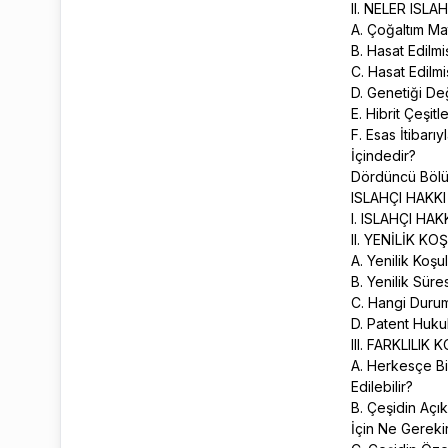
II. NELER ISL
A. Çoğaltım Ma
B. Hasat Edilm
C. Hasat Edil
D. Genetiği Değ
E. Hibrit Çeşit
F. Esas İtibarı
İçindedir?
Dördüncü Böl
ISLAHÇI HAKK
I. ISLAHÇI H
II. YENİLİK K
A. Yenilik Koşu
B. Yenilik Sür
C. Hangi Durum
D. Patent Huku
III. FARKLILI
A. Herkesçe Bi
Edilebilir?
B. Çeşidin Açık
İçin Ne Gereki