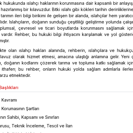
k hukukunda ıslahçı haklarının korunmasına dair kapsamlı bir anlay
e hazırlanmış bir kılavuzdur. Bitki ıslahı gibi kökleri tarihin derinlikler
rımın ileri bilgi birikimi ile gelişen bir alanda, ıslahçılar hem yaratı
dır. Islahçıların, doğanın sunduğu çeşitliliği geliştirme yolunda çalış
oplumsal, çevresel ve ticari boyutlarda korunmasını sağlamak içi
ı vardır. Rehber, bu hukuki bilgi ihtiyacını karşılamak ve yol göster
ıştır.
te olan ıslahçı hakları alanında, rehberin, ıslahçılara ve hukukçu
kılavuz olarak hizmet etmesi, amacına ulaştığı anlamına gelir. Yeni ç
, doğanın kodlarını çözerek tarıma ve topluma katkı sağlamak için
a ithafen; bu rehber, onların hukuki yolda sağlam adımlarla ilerle
arzu etmektedir.
aşlıkları
ı Kavramı
ı Korumasının Şartları
ının Sahibi, Kapsamı ve Sınırları
rusu, Teknik İnceleme, Tescil ve İlan