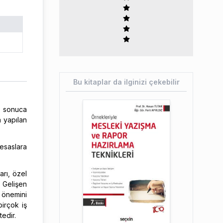
Bu kitaplar da ilginizi çekebilir
i sonuca
 yapılan
esaslara
arı, özel
 Gelişen
 önemini
birçok iş
edir.