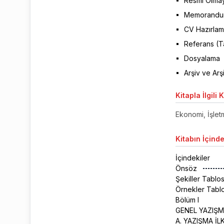
Resmi Olmay
Memorandu
CV Hazırla
Referans (T
Dosyalama
Arşiv ve Ar
Kitapla
İlgili 
Ekonomi, İşletm
Kitabın
İçinde
İçindekiler
Önsöz
Şekiller Tablo
Örnekler Tabl
Bölüm I
GENEL YAZIŞM
A. YAZIŞMA İL