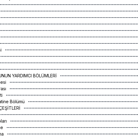
si
BUNUN YARDIMCI BÖLÜMLERİ
cesi
rası
ti
kkatine Bölümü
I ÇEŞİTLERİ
ları
me
rma