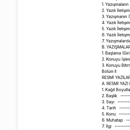
1. Yazışmaları
2. Yazılı İleti
3. Yazışmanın (Y
4. Yazılı İletiş
5. Yazılı İleti
6. Yazılı İletiş
7. Yazışmalar
B. YAZIŞMAL
1. Başlama (Gir
2. Konuyu İşl
3. Konuyu Biti
Bölüm II
RESMİ YAZILA
A. RESMİ YAZ
1. Kağıt Boyutl
2. Başlık
3. Sayı
4. Tarih
5. Konu
6. Muhatap
7. İlgi