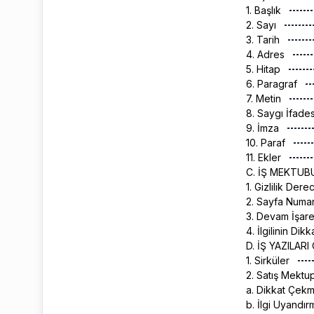
1. Başlık
2. Sayı
3. Tarih
4. Adres
5. Hitap
6. Paragraf
7. Metin
8. Saygı İfade
9. İmza
10. Paraf
11. Ekler
C. İŞ MEKTU
1. Gizlilik Dere
2. Sayfa Numa
3. Devam İşare
4. İlgilinin Di
D. İŞ YAZILAR
1. Sirküler
2. Satış Mektup
a. Dikkat Çek
b. İlgi Uyandı