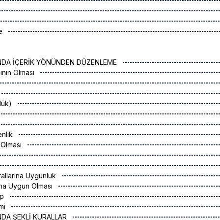
me
RINDA İÇERİK YÖNÜNDEN DÜZENLEME
cının Olması
ülük)
enlik
 Olması
rallarına Uygunluk
ana Uygun Olması
up
imi
INDA ŞEKLİ KURALLAR