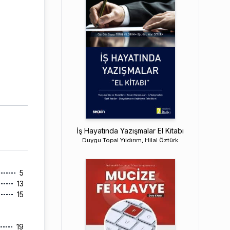
İş Hayatında Yazışmalar El Kitabı
Duygu Topal Yıldırım, Hilal Öztürk
5
13
15
19