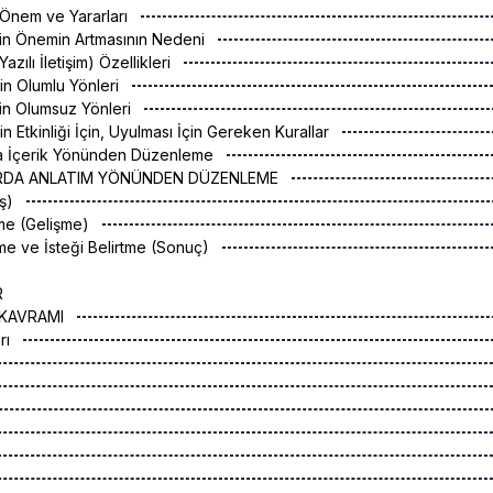
n Önem ve Yararları
şimin Önemin Artmasının Nedeni
azılı İletişim) Özellikleri
imin Olumlu Yönleri
şimin Olumsuz Yönleri
imin Etkinliği İçin, Uyulması İçin Gereken Kurallar
da İçerik Yönünden Düzenleme
ARDA ANLATIM YÖNÜNDEN DÜZENLEME
iş)
eme (Gelişme)
rme ve İsteği Belirtme (Sonuç)
R
I KAVRAMI
arı