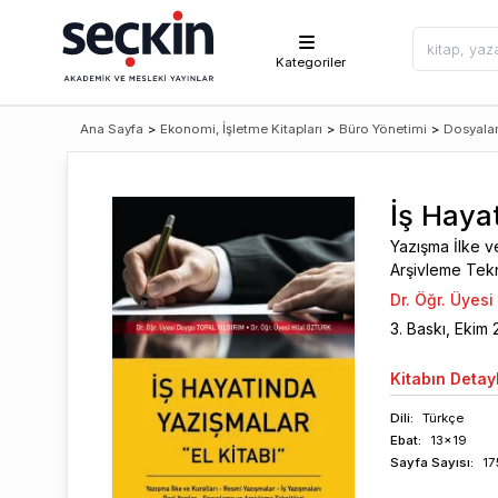
Kategoriler
Ana Sayfa
>
Ekonomi, İşletme Kitapları
>
Büro Yönetimi
>
Dosyala
İş Haya
Yazışma İlke ve
Arşivleme Tekn
Dr. Öğr. Üyesi
3
. Baskı,
Ekim
Kitabın
Detayl
Dili:
Türkçe
Ebat:
13x19
Sayfa
Sayısı
:
17