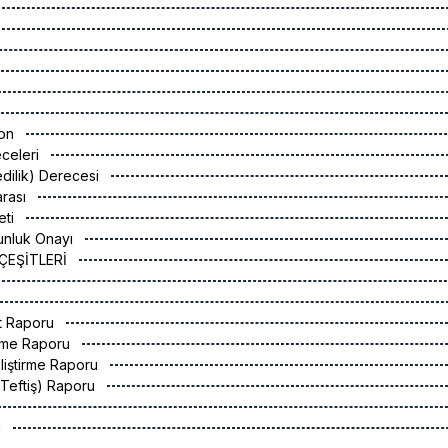
yon
receleri
vedilik) Derecesi
arası
eti
gunluk Onayı
 ÇEŞİTLERİ
yet Raporu
rme Raporu
eliştirme Raporu
(Teftiş) Raporu
ı