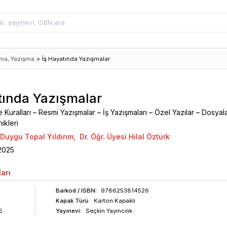
ma, Yazışma
>
İş Hayatında Yazışmalar
tında Yazışmalar
 Kuralları – Resmi Yazışmalar – İş Yazışmaları – Özel Yazılar – Dosya
ikleri
 Duygu Topal Yıldırım
,
Dr. Öğr. Üyesi Hilal Öztürk
2025
arı
Barkod
/ ISBN
:
9786253814526
Kapak Türü:
Karton Kapaklı
5
Yayınevi:
Seçkin Yayıncılık