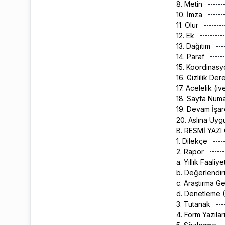
8. Metin
10. İmza
11. Olur
12. Ek
13. Dağıtım
14. Paraf
15. Koordinas
16. Gizlilik De
17. Acelelik (i
18. Sayfa Num
19. Devam İşar
20. Aslına Uy
B. RESMİ YAZI
1. Dilekçe
2. Rapor
a. Yıllık Faali
b. Değerlendi
c. Araştırma G
d. Denetleme 
3. Tutanak
4. Form Yazılar