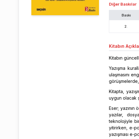
Diğer Baskılar
Baskı
2
.
Kitabın
Açıkl
Kitabın güncell
Yazışma kural
ulaşmasını eng
görüşmelerde,
Kitapta, yazış
uygun olacak şe
Eser; yazının ö
yazılar, dosy
teknolojiyle b
yitirirken, e-p
yazışması e-po