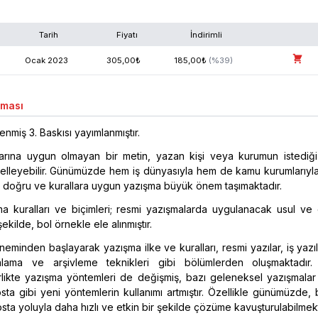
Tarih
Fiyatı
İndirimli
Ocak
2023
305,00
₺
185,00
₺
(%
39
)
aması
enmiş 3. Baskısı yayımlanmıştır.
larına uygun olmayan bir metin, yazan kişi veya kurumun istediğ
elleyebilir. Günümüzde hem iş dünyasıyla hem de kamu kurumlarıyla
 doğru ve kurallara uygun yazışma büyük önem taşımaktadır.
ma kuralları ve biçimleri; resmi yazışmalarda uygulanacak usul ve 
kilde, bol örnekle ele alınmıştır.
neminden başlayarak yazışma ilke ve kuralları, resmi yazılar, iş yazıl
alama ve arşivleme teknikleri gibi bölümlerden oluşmaktadır.
irlikte yazışma yöntemleri de değişmiş, bazı geleneksel yazışmalar
osta gibi yeni yöntemlerin kullanımı artmıştır. Özellikle günümüzde, 
sta yoluyla daha hızlı ve etkin bir şekilde çözüme kavuşturulabilmekt