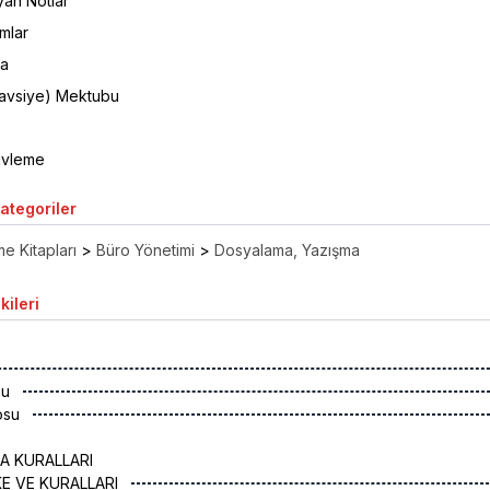
an Notlar
mlar
ma
avsiye) Mektubu
şivleme
Kategoriler
e Kitapları
>
Büro Yönetimi
>
Dosyalama, Yazışma
kileri
su
osu
A KURALLARI
KE VE KURALLARI