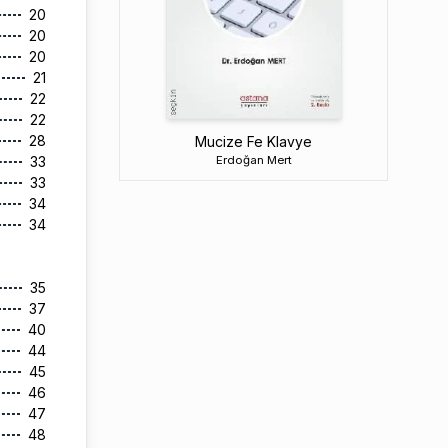
20
20
20
21
22
22
28
Mucize Fe Klavye
Erdoğan Mert
33
33
34
34
35
37
40
44
45
46
47
48