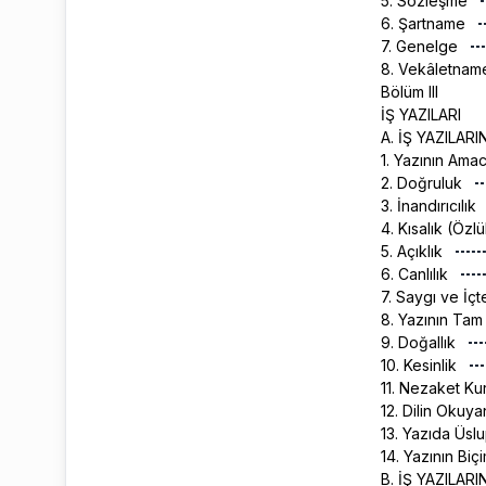
5. Sözleşme
6. Şartname
7. Genelge
8. Vekâletna
Bölüm III
İŞ YAZILARI
A. İŞ YAZILA
1. Yazının Ama
2. Doğruluk
3. İnandırıcılık
4. Kısalık (Özl
5. Açıklık
6. Canlılık
7. Saygı ve İçt
8. Yazının Tam
9. Doğallık
10. Kesinlik
11. Nezaket Ku
12. Dilin Okuy
13. Yazıda Üsl
14. Yazının Biç
B. İŞ YAZILAR