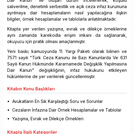
Dair Kanun" ile oluşan durum incelenerek, koşullu
salıverilme, denetimli serbestlik ve açık ceza infaz kurumuna
ayrılmaya dair hesaplamaların nasıl yapılacağına ilişkin
bilgiler, örnek hesaplamalar ve tablolarla anlatılmaktadır.
Kitapta yer verilen yazışma, evrak ve dilekçe örneklerine
aynı zamanda karekodla erişim imkanı da sağlanarak,
okuyucu için pratik olması amaçlanmıştır.
Yeni baskı; kamuoyunda 11. Yargı Paketi olarak bilinen ve
7571 sayılı "Türk Ceza Kanunu ile Bazı Kanunlarda Ve 631
Sayılı Kanun Hükmünde Kararnamede Değişiklik Yapılmasına
Dair Kanun" değişikliğinin, infaz hukukunu etkileyen
hükümlerine de yer verilerek güncellenmiştir.
Kitabın
Konu Başlıkları
Avukatların En Sık Karşılaştığı Soru ve Sorunlar
Cezaların İnfazına Dair Örnek Hesaplamalar ve Tablolar
Yazışma, Evrak ve Dilekçe Örnekleri
Kitapla
İlgili Kategoriler