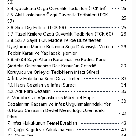
53)
3.4. Çocuklara Özgü Güvenlik Tedbirleri (TCK 56)
25
3.5. Akıl Hastalarına Özgü Güvenlik Tedbirleri (TCK
25
57)
3.6. Sınır Dışı Edilme (TCK 59)
25
3.7. Tüzel Kişilere Özgü Güvenlik Tedbirleri (TCK 60)
26
3.8. 5237 Sayılı TCK Madde 191’de Düzenlenen
Uyuşturucu Madde Kullanma Suçu Dolayısıyla Verilen
26
Tedbir Kararı ve Yapılacak İşlemler
3.9. 6284 Sayılı Ailenin Korunması ve Kadına Karşı
Şiddetin Önlenmesine Dair Kanun’un Getirdiği
30
Koruyucu ve Önleyici Tedbirlerin İnfazı Süreci
4. İnfaz Hukukuna Konu Ceza Türleri
33
4.1. Hapis Cezaları ve İnfazı Süreci
34
4.2. Adli Para Cezaları
35
5. Müebbet ve Ağırlaştırılmış Müebbet Hapis
38
Cezalarının Kapsamı ve İnfaz Uygulamalarındaki Yeri
6. Hapis Cezasının Devlet Memurluğu Üzerindeki
41
Etkisi
7. İnfaz Hukukunun Temel Evrakları
43
7.1. Çağrı Kağıdı ve Yakalama Emri
43
7.2. Ceza Fişi
44