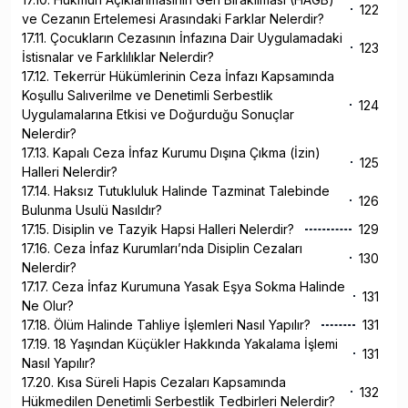
122
ve Cezanın Ertelemesi Arasındaki Farklar Nelerdir?
17.11. Çocukların Cezasının İnfazına Dair Uygulamadaki
123
İstisnalar ve Farklılıklar Nelerdir?
17.12. Tekerrür Hükümlerinin Ceza İnfazı Kapsamında
Koşullu Salıverilme ve Denetimli Serbestlik
124
Uygulamalarına Etkisi ve Doğurduğu Sonuçlar
Nelerdir?
17.13. Kapalı Ceza İnfaz Kurumu Dışına Çıkma (İzin)
125
Halleri Nelerdir?
17.14. Haksız Tutukluluk Halinde Tazminat Talebinde
126
Bulunma Usulü Nasıldır?
17.15. Disiplin ve Tazyik Hapsi Halleri Nelerdir?
129
17.16. Ceza İnfaz Kurumları’nda Disiplin Cezaları
130
Nelerdir?
17.17. Ceza İnfaz Kurumuna Yasak Eşya Sokma Halinde
131
Ne Olur?
17.18. Ölüm Halinde Tahliye İşlemleri Nasıl Yapılır?
131
17.19. 18 Yaşından Küçükler Hakkında Yakalama İşlemi
131
Nasıl Yapılır?
17.20. Kısa Süreli Hapis Cezaları Kapsamında
132
Hükmedilen Denetimli Serbestlik Tedbirleri Nelerdir?