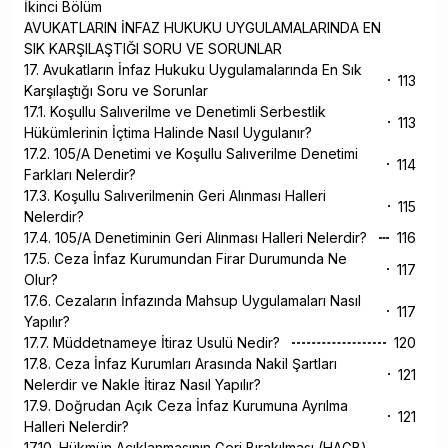
İkinci Bölüm
AVUKATLARIN İNFAZ HUKUKU UYGULAMALARINDA EN
SIK KARŞILAŞTIĞI SORU VE SORUNLAR
17. Avukatların İnfaz Hukuku Uygulamalarında En Sık
113
Karşılaştığı Soru ve Sorunlar
17.1. Koşullu Salıverilme ve Denetimli Serbestlik
113
Hükümlerinin İçtima Halinde Nasıl Uygulanır?
17.2. 105/A Denetimi ve Koşullu Salıverilme Denetimi
114
Farkları Nelerdir?
17.3. Koşullu Salıverilmenin Geri Alınması Halleri
115
Nelerdir?
17.4. 105/A Denetiminin Geri Alınması Halleri Nelerdir?
116
17.5. Ceza İnfaz Kurumundan Firar Durumunda Ne
117
Olur?
17.6. Cezaların İnfazında Mahsup Uygulamaları Nasıl
117
Yapılır?
17.7. Müddetnameye İtiraz Usulü Nedir?
120
17.8. Ceza İnfaz Kurumları Arasında Nakil Şartları
121
Nelerdir ve Nakle İtiraz Nasıl Yapılır?
17.9. Doğrudan Açık Ceza İnfaz Kurumuna Ayrılma
121
Halleri Nelerdir?
17.10. Hükmün Açıklanmasının Geri Bırakılması (HAGB)