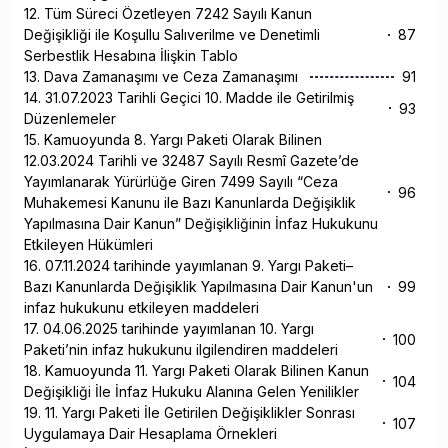
12. Tüm Süreci Özetleyen 7242 Sayılı Kanun
Değişikliği ile Koşullu Salıverilme ve Denetimli
87
Serbestlik Hesabına İlişkin Tablo
13. Dava Zamanaşımı ve Ceza Zamanaşımı
91
14. 31.07.2023 Tarihli Geçici 10. Madde ile Getirilmiş
93
Düzenlemeler
15. Kamuoyunda 8. Yargı Paketi Olarak Bilinen
12.03.2024 Tarihli ve 32487 Sayılı Resmî Gazete’de
Yayımlanarak Yürürlüğe Giren 7499 Sayılı “Ceza
96
Muhakemesi Kanunu ile Bazı Kanunlarda Değişiklik
Yapılmasına Dair Kanun” Değişikliğinin İnfaz Hukukunu
Etkileyen Hükümleri
16. 07.11.2024 tarihinde yayımlanan 9. Yargı Paketi–
Bazı Kanunlarda Değişiklik Yapılmasına Dair Kanun'un
99
infaz hukukunu etkileyen maddeleri
17. 04.06.2025 tarihinde yayımlanan 10. Yargı
100
Paketi’nin infaz hukukunu ilgilendiren maddeleri
18. Kamuoyunda 11. Yargı Paketi Olarak Bilinen Kanun
104
Değişikliği İle İnfaz Hukuku Alanına Gelen Yenilikler
19. 11. Yargı Paketi İle Getirilen Değişiklikler Sonrası
107
Uygulamaya Dair Hesaplama Örnekleri