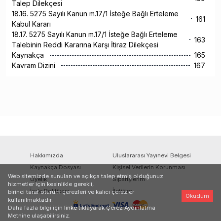
Talep Dilekçesi
18.16. 5275 Sayılı Kanun m.17/1 İsteğe Bağlı Erteleme
161
Kabul Kararı
18.17. 5275 Sayılı Kanun m.17/1 İsteğe Bağlı Erteleme
163
Talebinin Reddi Kararına Karşı İtiraz Dilekçesi
Kaynakça
165
Kavram Dizini
167
Hakkımızda
Uluslararası Yayınevi Belgesi
Kaynakça Dosyası
Kişisel Verilerin Korunması
Web sitemizde sunulan ve açıkça talep etmiş olduğunuz
Üyelik
Siparişlerim
hizmetler için kesinlikle gerekli,
İade Politikası
İletişim
birinci taraf oturum çerezleri ve kalıcı çerezler
Okudum
kullanılmaktadır.
Daha fazla bilgi için
linke
tıklayarak Çerez Aydınlatma
Metnine ulaşabilirsiniz.