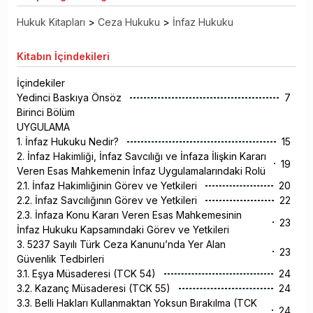
Hukuk Kitapları
>
Ceza Hukuku
>
İnfaz Hukuku
Kitabın
İçindekileri
İçindekiler
Yedinci Baskıya Önsöz
7
Birinci Bölüm
UYGULAMA
1. İnfaz Hukuku Nedir?
15
2. İnfaz Hakimliği, İnfaz Savcılığı ve İnfaza İlişkin Kararı
19
Veren Esas Mahkemenin İnfaz Uygulamalarındaki Rolü
2.1. İnfaz Hakimliğinin Görev ve Yetkileri
20
2.2. İnfaz Savcılığının Görev ve Yetkileri
22
2.3. İnfaza Konu Kararı Veren Esas Mahkemesinin
23
İnfaz Hukuku Kapsamındaki Görev ve Yetkileri
3. 5237 Sayılı Türk Ceza Kanunu’nda Yer Alan
23
Güvenlik Tedbirleri
3.1. Eşya Müsaderesi (TCK 54)
24
3.2. Kazanç Müsaderesi (TCK 55)
24
3.3. Belli Hakları Kullanmaktan Yoksun Bırakılma (TCK
24