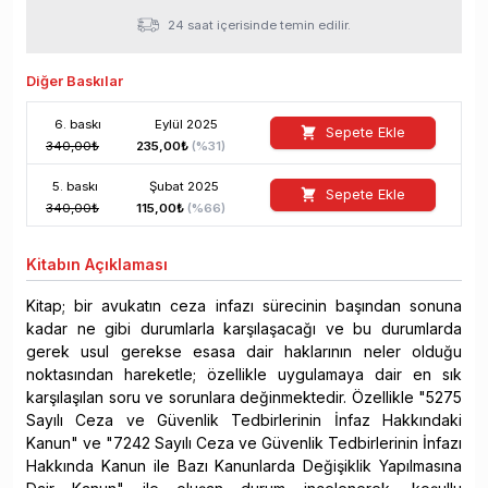
24 saat içerisinde temin edilir.
Diğer Baskılar
6
. baskı
Eylül
2025
Sepete Ekle
340,00
₺
235,00
₺
(%
31
)
5
. baskı
Şubat
2025
Sepete Ekle
340,00
₺
115,00
₺
(%
66
)
Kitabın
Açıklaması
Kitap; bir avukatın ceza infazı sürecinin başından sonuna
kadar ne gibi durumlarla karşılaşacağı ve bu durumlarda
gerek usul gerekse esasa dair haklarının neler olduğu
noktasından hareketle; özellikle uygulamaya dair en sık
karşılaşılan soru ve sorunlara değinmektedir. Özellikle "5275
Sayılı Ceza ve Güvenlik Tedbirlerinin İnfaz Hakkındaki
Kanun" ve "7242 Sayılı Ceza ve Güvenlik Tedbirlerinin İnfazı
Hakkında Kanun ile Bazı Kanunlarda Değişiklik Yapılmasına