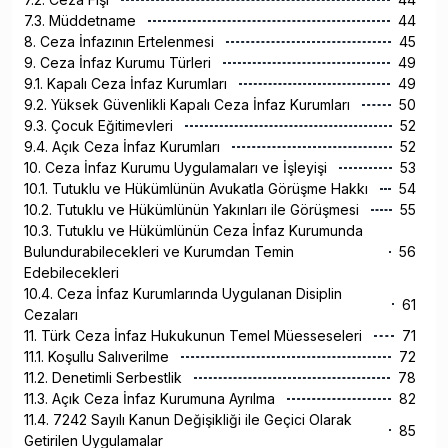
7.3. Müddetname
44
8. Ceza İnfazının Ertelenmesi
45
9. Ceza İnfaz Kurumu Türleri
49
9.1. Kapalı Ceza İnfaz Kurumları
49
9.2. Yüksek Güvenlikli Kapalı Ceza İnfaz Kurumları
50
9.3. Çocuk Eğitimevleri
52
9.4. Açık Ceza İnfaz Kurumları
52
10. Ceza İnfaz Kurumu Uygulamaları ve İşleyişi
53
10.1. Tutuklu ve Hükümlünün Avukatla Görüşme Hakkı
54
10.2. Tutuklu ve Hükümlünün Yakınları ile Görüşmesi
55
10.3. Tutuklu ve Hükümlünün Ceza İnfaz Kurumunda
Bulundurabilecekleri ve Kurumdan Temin
56
Edebilecekleri
10.4. Ceza İnfaz Kurumlarında Uygulanan Disiplin
61
Cezaları
11. Türk Ceza İnfaz Hukukunun Temel Müesseseleri
71
11.1. Koşullu Salıverilme
72
11.2. Denetimli Serbestlik
78
11.3. Açık Ceza İnfaz Kurumuna Ayrılma
82
11.4. 7242 Sayılı Kanun Değişikliği ile Geçici Olarak
85
Getirilen Uygulamalar