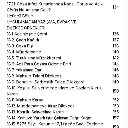
17.21. Ceza İnfaz Kurumlarında Kapalı Görüş ve Açık
134
Görüş Ne Anlama Gelir?
Üçüncü Bölüm
UYGULAMADAN YAZIŞMA, EVRAK VE
DİLEKÇE ÖRNEKLERİ
18.1. Kesinleşme Şerhi
136
18.2. Çağrı Kağıdı
137
18.3. Ceza Fişi
138
18.4. Müddetname
140
18.5. Tutuklama Müzekkeresi
142
18.6. Adli Para Cezası Ödeme Emri
144
18.7. Yakalama Emri
146
18.8. Mahsup Talebi Dilekçesi
148
18.9. Denetimli Serbestlik Talep Dilekçesi
149
18.10. Koşullu Salıverilmede İdare ve Gözlem Kurulu
150
Kararı
18.11. Mahsup Kararı
152
18.12. Müddetnameye İtiraz Dilekçesi
153
18.13. Koşullu Salıverilme Kararı
155
18.14. Kamuya Yararlı İşte Çalışma Çağrı Kağıdı
157
18.15. 5275 Sayılı Kanun m.17/1 İsteğe Bağlı Erteleme
159