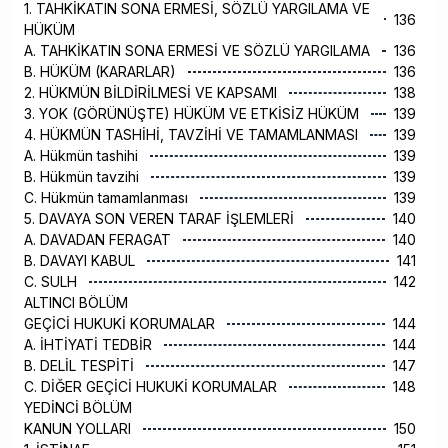
1. TAHKİKATIN SONA ERMESİ, SÖZLÜ YARGILAMA VE
136
HÜKÜM
A. TAHKİKATIN SONA ERMESİ VE SÖZLÜ YARGILAMA
136
B. HÜKÜM (KARARLAR)
136
2. HÜKMÜN BİLDİRİLMESİ VE KAPSAMI
138
3. YOK (GÖRÜNÜŞTE) HÜKÜM VE ETKİSİZ HÜKÜM
139
4. HÜKMÜN TASHİHİ, TAVZİHİ VE TAMAMLANMASI
139
A. Hükmün tashihi
139
B. Hükmün tavzihi
139
C. Hükmün tamamlanması
139
5. DAVAYA SON VEREN TARAF İŞLEMLERİ
140
A. DAVADAN FERAGAT
140
B. DAVAYI KABUL
141
C. SULH
142
ALTINCI BÖLÜM
GEÇİCİ HUKUKİ KORUMALAR
144
A. İHTİYATİ TEDBİR
144
B. DELİL TESPİTİ
147
C. DİĞER GEÇİCİ HUKUKİ KORUMALAR
148
YEDİNCİ BÖLÜM
KANUN YOLLARI
150