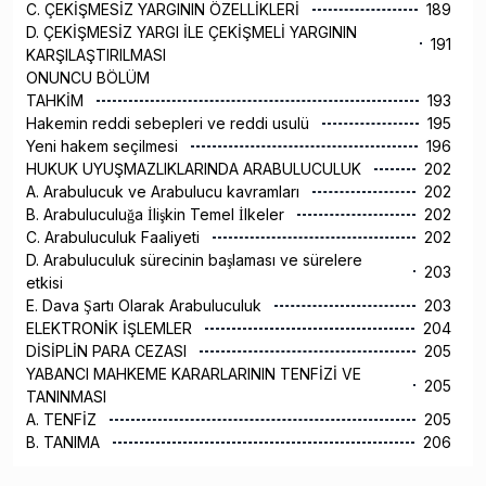
C. ÇEKİŞMESİZ YARGININ ÖZELLİKLERİ
189
D. ÇEKİŞMESİZ YARGI İLE ÇEKİŞMELİ YARGININ
191
KARŞILAŞTIRILMASI
ONUNCU BÖLÜM
TAHKİM
193
Hakemin reddi sebepleri ve reddi usulü
195
Yeni hakem seçilmesi
196
HUKUK UYUŞMAZLIKLARINDA ARABULUCULUK
202
A. Arabulucuk ve Arabulucu kavramları
202
B. Arabuluculuğa İlişkin Temel İlkeler
202
C. Arabuluculuk Faaliyeti
202
D. Arabuluculuk sürecinin başlaması ve sürelere
203
etkisi
E. Dava Şartı Olarak Arabuluculuk
203
ELEKTRONİK İŞLEMLER
204
DİSİPLİN PARA CEZASI
205
YABANCI MAHKEME KARARLARININ TENFİZİ VE
205
TANINMASI
A. TENFİZ
205
B. TANIMA
206