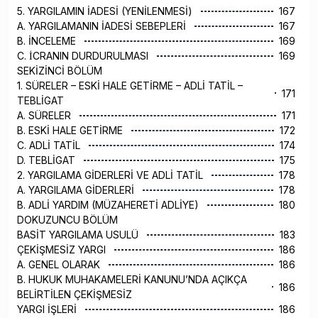
5. YARGILAMIN İADESİ (YENİLENMESİ)
167
A. YARGILAMANIN İADESİ SEBEPLERİ
167
B. İNCELEME
169
C. İCRANIN DURDURULMASI
169
SEKİZİNCİ BÖLÜM
1. SÜRELER – ESKİ HALE GETİRME – ADLİ TATİL –
171
TEBLİGAT
A. SÜRELER
171
B. ESKİ HALE GETİRME
172
C. ADLİ TATİL
174
D. TEBLİGAT
175
2. YARGILAMA GİDERLERİ VE ADLİ TATİL
178
A. YARGILAMA GİDERLERİ
178
B. ADLİ YARDIM (MÜZAHERETİ ADLİYE)
180
DOKUZUNCU BÖLÜM
BASİT YARGILAMA USULÜ
183
ÇEKİŞMESİZ YARGI
186
A. GENEL OLARAK
186
B. HUKUK MUHAKAMELERİ KANUNU’NDA AÇIKÇA
186
BELİRTİLEN ÇEKİŞMESİZ
YARGI İŞLERİ
186