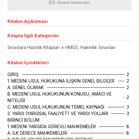
Baskısı tükenmiştir.
Kitabın
Açıklaması
Kitapla
İlgili Kategoriler
Sınavlara Hazırlık Kitapları
>
HMGS, Hakimlik Sınavları
Kitabın
İçindekileri
GİRİŞ
2
1. MEDENİ USUL HUKUKUNA İLİŞKİN GENEL BİLGİLER
2
A. GENEL OLARAK
2
B. MEDENİ USUL HUKUKUNUN KONUSU, AMACI VE
2
NİTELİĞİ
C. MEDENİ USUL HUKUKUNUN TEMEL KAYNAĞI
3
2. YARGI (YARGISAL FAALİYET) VE YARGI YOLLARI
3
BİRİNCİ BÖLÜM
1. MEDENİ YARGIDA GÖREVLİ MAHKEMELER
8
A. İLK DERECE MAHKEMELERİ
8