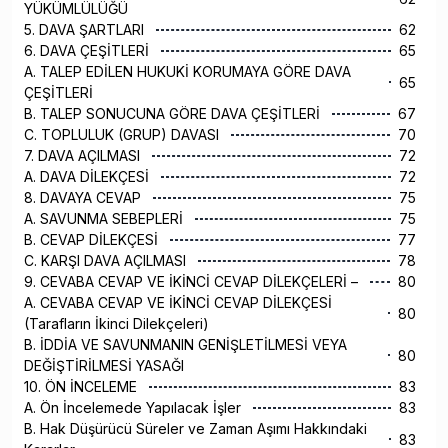
YÜKÜMLÜLÜĞÜ
5. DAVA ŞARTLARI
62
6. DAVA ÇEŞİTLERİ
65
A. TALEP EDİLEN HUKUKİ KORUMAYA GÖRE DAVA
65
ÇEŞİTLERİ
B. TALEP SONUCUNA GÖRE DAVA ÇEŞİTLERİ
67
C. TOPLULUK (GRUP) DAVASI
70
7. DAVA AÇILMASI
72
A. DAVA DİLEKÇESİ
72
8. DAVAYA CEVAP
75
A. SAVUNMA SEBEPLERİ
75
B. CEVAP DİLEKÇESİ
77
C. KARŞI DAVA AÇILMASI
78
9. CEVABA CEVAP VE İKİNCİ CEVAP DİLEKÇELERİ –
80
A. CEVABA CEVAP VE İKİNCİ CEVAP DİLEKÇESİ
80
(Tarafların İkinci Dilekçeleri)
B. İDDİA VE SAVUNMANIN GENİŞLETİLMESİ VEYA
80
DEĞİŞTİRİLMESİ YASAĞI
10. ÖN İNCELEME
83
A. Ön İncelemede Yapılacak İşler
83
B. Hak Düşürücü Süreler ve Zaman Aşımı Hakkındaki
83