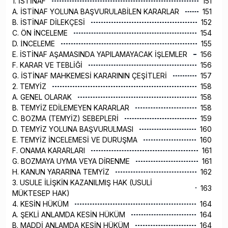
1. İSTİNAF
151
A. İSTİNAF YOLUNA BAŞVURULABİLEN KARARLAR
151
B. İSTİNAF DİLEKÇESİ
152
C. ÖN İNCELEME
154
D. İNCELEME
155
E. İSTİNAF AŞAMASINDA YAPILAMAYACAK İŞLEMLER
156
F. KARAR VE TEBLİĞİ
156
G. İSTİNAF MAHKEMESİ KARARININ ÇEŞİTLERİ
157
2. TEMYİZ
158
A. GENEL OLARAK
158
B. TEMYİZ EDİLEMEYEN KARARLAR
158
C. BOZMA (TEMYİZ) SEBEPLERİ
159
D. TEMYİZ YOLUNA BAŞVURULMASI
160
E. TEMYİZ İNCELEMESİ VE DURUŞMA
160
F. ONAMA KARARLARI
161
G. BOZMAYA UYMA VEYA DİRENME
161
H. KANUN YARARINA TEMYİZ
162
3. USULE İLİŞKİN KAZANILMIŞ HAK (USULİ
163
MÜKTESEP HAK)
4. KESİN HÜKÜM
164
A. ŞEKLİ ANLAMDA KESİN HÜKÜM
164
B. MADDİ ANLAMDA KESİN HÜKÜM
164