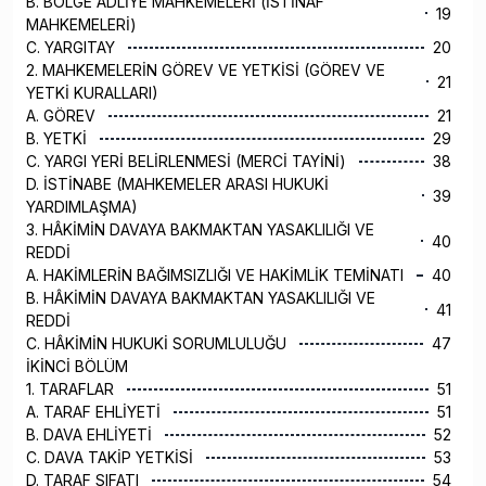
B. BÖLGE ADLİYE MAHKEMELERİ (İSTİNAF
19
MAHKEMELERİ)
C. YARGITAY
20
2. MAHKEMELERİN GÖREV VE YETKİSİ (GÖREV VE
21
YETKİ KURALLARI)
A. GÖREV
21
B. YETKİ
29
C. YARGI YERİ BELİRLENMESİ (MERCİ TAYİNİ)
38
D. İSTİNABE (MAHKEMELER ARASI HUKUKİ
39
YARDIMLAŞMA)
3. HÂKİMİN DAVAYA BAKMAKTAN YASAKLILIĞI VE
40
REDDİ
A. HAKİMLERİN BAĞIMSIZLIĞI VE HAKİMLİK TEMİNATI
40
B. HÂKİMİN DAVAYA BAKMAKTAN YASAKLILIĞI VE
41
REDDİ
C. HÂKİMİN HUKUKİ SORUMLULUĞU
47
İKİNCİ BÖLÜM
1. TARAFLAR
51
A. TARAF EHLİYETİ
51
B. DAVA EHLİYETİ
52
C. DAVA TAKİP YETKİSİ
53
D. TARAF SIFATI
54