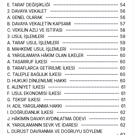
E. TARAF DEĞİŞİKLİĞİ
54
2. DAVAYA VEKALET
56
A. GENEL OLARAK
56
B. DAVAYA VEKALETİN KAPSAMI
57
C. VEKİLİN AZLİ VE İSTİFASI
58
3. USUL İŞLEMLERİ
59
A. TARAF USUL İŞLEMLERİ
59
B. MAHKEME USUL İŞLEMLERİ
59
4. YARGILAMAYA HÂKİM OLAN İLKELER
60
A. TASARRUF İLKESİ
60
B. TARAFLARCA GETİRİLME İLKESİ
60
C. TALEPLE BAĞLILIK İLKESİ
60
D. HUKUKİ DİNLENİLME HAKKI
60
E. ALENİYET İLKESİ
61
F. USUL EKONOMİSİ İLKESİ
61
G. TEKSİF İLKESİ
61
H. ADİL YARGILANMA HAKKI
61
I. DOĞRUDANLIK İLKESİ
62
J. HÂKİMİN DAVAYI AYDINLATMA ÖDEVİ
62
K. YARGILAMANIN SEVK VE İDARESİ
62
L. DÜRÜST DAVRANMA VE DOĞRUYU SÖYLEME
62