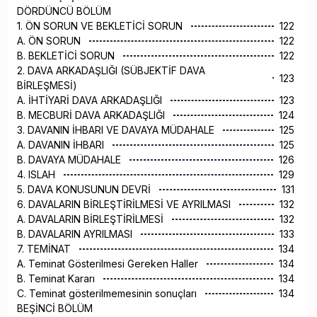
DÖRDÜNCÜ BÖLÜM
1. ÖN SORUN VE BEKLETİCİ SORUN
122
A. ÖN SORUN
122
B. BEKLETİCİ SORUN
122
2. DAVA ARKADAŞLIĞI (SÜBJEKTİF DAVA
123
BİRLEŞMESİ)
A. İHTİYARİ DAVA ARKADAŞLIĞI
123
B. MECBURİ DAVA ARKADAŞLIĞI
124
3. DAVANIN İHBARI VE DAVAYA MÜDAHALE
125
A. DAVANIN İHBARI
125
B. DAVAYA MÜDAHALE
126
4. ISLAH
129
5. DAVA KONUSUNUN DEVRİ
131
6. DAVALARIN BİRLEŞTİRİLMESİ VE AYRILMASI
132
A. DAVALARIN BİRLEŞTİRİLMESİ
132
B. DAVALARIN AYRILMASI
133
7. TEMİNAT
134
A. Teminat Gösterilmesi Gereken Haller
134
B. Teminat Kararı
134
C. Teminat gösterilmemesinin sonuçları
134
BEŞİNCİ BÖLÜM