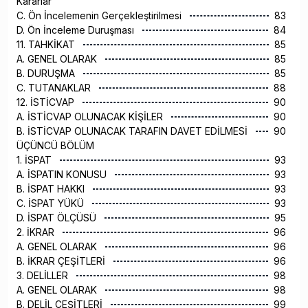
Kararlar
C. Ön İncelemenin Gerçekleştirilmesi
83
D. Ön İnceleme Duruşması
84
11. TAHKİKAT
85
A. GENEL OLARAK
85
B. DURUŞMA
85
C. TUTANAKLAR
88
12. İSTİCVAP
90
A. İSTİCVAP OLUNACAK KİŞİLER
90
B. İSTİCVAP OLUNACAK TARAFIN DAVET EDİLMESİ
90
ÜÇÜNCÜ BÖLÜM
1. İSPAT
93
A. İSPATIN KONUSU
93
B. İSPAT HAKKI
93
C. İSPAT YÜKÜ
93
D. İSPAT ÖLÇÜSÜ
95
2. İKRAR
96
A. GENEL OLARAK
96
B. İKRAR ÇEŞİTLERİ
96
3. DELİLLER
98
A. GENEL OLARAK
98
B. DELİL ÇEŞİTLERİ
99