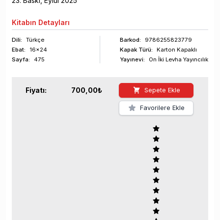
23
. Baskı,
Eylül
2025
Kitabın
Detayları
Dili:
Türkçe
Barkod
:
9786255823779
Ebat:
16x24
Kapak Türü:
Karton Kapaklı
Sayfa
:
475
Yayınevi:
On İki Levha Yayıncılık
Fiyatı:
700,00
₺
Sepete Ekle
Favorilere Ekle