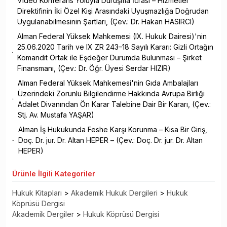
Video Konferans Yoluyla Duruşma İcrası – Hizmetler
Direktifinin İki Özel Kişi Arasındaki Uyuşmazlığa Doğrudan
Uygulanabilmesinin Şartları, (Çev.: Dr. Hakan HASIRCI)
Alman Federal Yüksek Mahkemesi (IX. Hukuk Dairesi)'nin
25.06.2020 Tarih ve IX ZR 243–18 Sayılı Kararı: Gizli Ortağın
Komandit Ortak ile Eşdeğer Durumda Bulunması – Şirket
Finansmanı, (Çev.: Dr. Öğr. Üyesi Serdar HIZIR)
Alman Federal Yüksek Mahkemesi'nin Gıda Ambalajları
Üzerindeki Zorunlu Bilgilendirme Hakkında Avrupa Birliği
Adalet Divanından Ön Karar Talebine Dair Bir Kararı, (Çev.:
Stj. Av. Mustafa YAŞAR)
Alman İş Hukukunda Feshe Karşı Korunma – Kısa Bir Giriş,
Doç. Dr. jur. Dr. Altan HEPER – (Çev.: Doç. Dr. jur. Dr. Altan
HEPER)
Ürünle
İlgili Kategoriler
Hukuk Kitapları
>
Akademik Hukuk Dergileri
>
Hukuk
Köprüsü Dergisi
Akademik Dergiler
>
Hukuk Köprüsü Dergisi