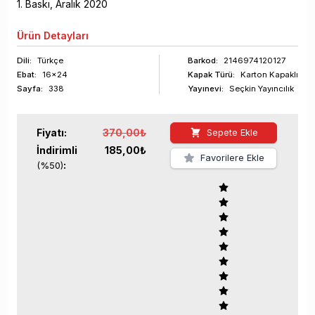
1
. Baskı,
Aralık
2020
Ürün
Detayları
Dili:
Türkçe
Barkod
:
2146974120127
Ebat:
16x24
Kapak Türü:
Karton Kapaklı
Sayfa
:
338
Yayınevi:
Seçkin Yayıncılık
Fiyatı:
370,00
₺
Sepete Ekle
İndirimli
185,00
₺
Favorilere Ekle
:
(%
50
)