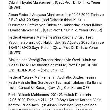
(Münih I Eyalet Mahkemesi), (Çev.: Prof. Dr. Dr. h. c. Yener
ÜNVER)
Alman Federal Anayasa Mahkemesi'nin 19.05.2020 Tarih ve
2 BvR 483–20 Sayılı (İkici Dairenin İkinci Kurulu) –
Duruşmada Enfeksiyon Önlemleri Hakkındaki Kararı (Münih
I Eyalet Mahkemesi), (Çev.: Prof. Dr. Dr. h. c. Yener ÜNVER)
Federal Anayasa Mahkemesi'nin Korona Virüsü Testi
Yaptırma Zorunluluğu Hakkındaki 25 Ağustos 2020 Tarih ve
1 BvR 1981–20 Sayılı Kararı, (Çev.: Prof. Dr. Dr. h. c. Yener
ÜNVER)
Makinelerin Verdiği Zararlar Nedeniyle Özel Hukuk ve
Ceza Hukuku Açısından Sorumluluk, Prof. Dr. jur. Dr. phil.
Eric HILGENDORF – (Çev.: Enis TIZ)
Federal Yüksek Mahkeme'nin Avukatlık Sözleşmesinin
Feshi Hâlinde İleri Sürülecek Tazminat Talebinin Şartlarına
İlişkin Güncel Bir Kararı, (Çev.: Arş. Gör. Kerem ÖZ)
Berlin Yüksek Mahkemesi (KG) 21. Hukuk Dairesinin
12.05.2020 Tarih ve 21 U 125–19 Sayılı Kararı: Korona–Virüs
Kontrol Edilebilmesi İçin Alınan Tedbirler Çerçevesinde