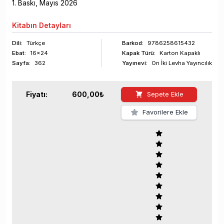
1
. Baskı,
Mayıs
2026
Kitabın
Detayları
Dili:
Türkçe
Barkod
:
9786258615432
Ebat:
16x24
Kapak Türü:
Karton Kapaklı
Sayfa
:
362
Yayınevi:
On İki Levha Yayıncılık
Fiyatı:
600,00
₺
Sepete Ekle
Favorilere Ekle