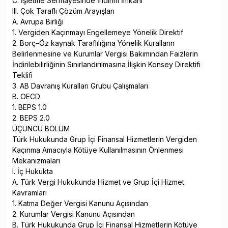
C. İşletme Sermayesinde İndirim İmkanı
III. Çok Taraflı Çözüm Arayışları
A. Avrupa Birliği
1. Vergiden Kaçınmayı Engellemeye Yönelik Direktif
2. Borç–Öz kaynak Taraflılığına Yönelik Kuralların
Belirlenmesine ve Kurumlar Vergisi Bakımından Faizlerin
İndirilebilirliğinin Sınırlandırılmasına İlişkin Konsey Direktifi
Teklifi
3. AB Davranış Kuralları Grubu Çalışmaları
B. OECD
1. BEPS 1.0
2. BEPS 2.0
ÜÇÜNCÜ BÖLÜM
Türk Hukukunda Grup İçi Finansal Hizmetlerin Vergiden
Kaçınma Amacıyla Kötüye Kullanılmasının Önlenmesi
Mekanizmaları
I. İç Hukukta
A. Türk Vergi Hukukunda Hizmet ve Grup İçi Hizmet
Kavramları
1. Katma Değer Vergisi Kanunu Açısından
2. Kurumlar Vergisi Kanunu Açısından
B. Türk Hukukunda Grup İçi Finansal Hizmetlerin Kötüye