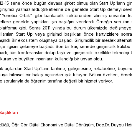
-15 sene önce bugün devasa şirket olmuş olan Start Up'ların giriş
e girişimci yazmazlardı. Şirketlerine de genelde Start Up demeyi sev
 "Yönetici Ortak" gibi bankacılık sektöründen alınmış unvanlar kull
etlere genelde yaptıkları işin başlığını verirlerdi. Örneğin seri ilan 
platformu gibi. Sonra 2011 yılında bu durum ülkemizde değişmeye 
ullanılan Start Up veya girişimci başlıkları önce kartvizitlere sonr
şındı. Bir ekosistem oluşmaya başladı. Girişimcilik bir meslek alternati
ikçe ilgisini çekmeye başladı. Son bir kaç senede girişimcilik kulüb
adı, tüm konferanslar dolup taştı ve girişimcilik özellikle teknoloji k
 kuran ve büyüten insanların kullandığı bir unvan oldu.
ik açılardan Start Up'ların tarihine, gelişmesine, rekabetine, büyü
ya bilimsel bir bakış açısından ışık tutuyor. Bölüm özetleri, örnek
e sorularıyla da öğrenim tarafına değerli bir hizmet veriyor.
aşlıkları
lüğü, Öğr. Gör. Dijital Ekonomi ve Dijital Dönüşüm, Doç.Dr. Duygu Hıd