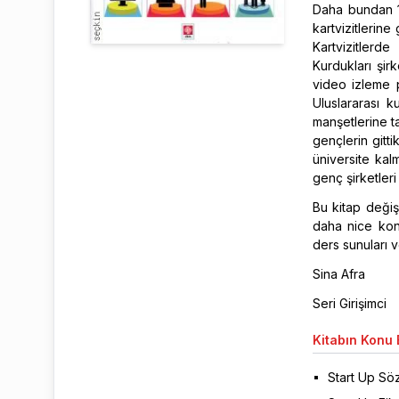
Daha bundan 12
kartvizitlerin
Kartvizitlerde
Kurdukları şirk
video izleme 
Uluslararası k
manşetlerine ta
gençlerin gitt
üniversite kalm
genç şirketleri
Bu kitap değiş
daha nice konu
ders sunuları v
Sina Afra
Seri Girişimci
Kitabın
Konu B
Start Up Söz