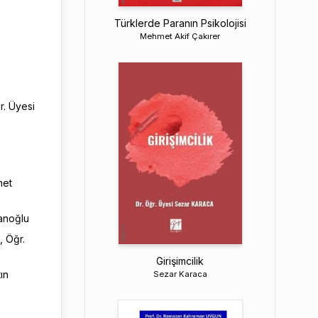
Türklerde Paranın Psikolojisi
Mehmet Akif Çakırer
r. Üyesi
met
vanoğlu
, Öğr.
Girişimcilik
ın
Sezar Karaca