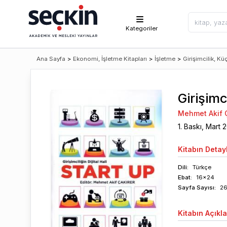
Kategoriler
Ana Sayfa
>
Ekonomi, İşletme Kitapları
>
İşletme
>
Girişimcilik, Kü
Girişimc
Mehmet Akif Ç
1
. Baskı,
Mart
2
Kitabın
Detayl
Dili:
Türkçe
Ebat:
16x24
Sayfa
Sayısı
:
2
Kitabın
Açıkl