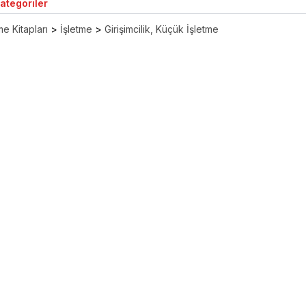
Kategoriler
e Kitapları
>
İşletme
>
Girişimcilik, Küçük İşletme