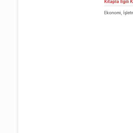
Kitapla
İlgili 
Ekonomi, İşletm