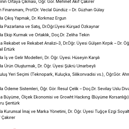
rinin Ortaya Çıkması, Öğr. Gör. Mehmet Akif Çakırer
ın Finansmanı, Prof.Dr. Veclal Gündüz – Dr. Güzhan Gülay
rda Çıkış Yapmak, Dr. Korkmaz Ergun
rda Pazarlama ve Satış, Dr.Öğr.Üyesi Kürşad Özkaynar
da Ekip Kurmak ve Ortaklık, Doç.Dr. Zeliha Tekin
da Rekabet ve Rekabet Analizi–3, Dr.Öğr. Üyesi Gülşen Kırpık – Dr. Öğ
il Ertürk
da İş ve Gelir Modelleri, Dr. Öğr. Üyesi. Hüseyin Karşılı
da Ürün Oluşturmak, Dr. Öğr. Üyesi Şükrü Umarbeyli
uluş Yeri Seçimi (Teknopark, Kuluçka, Silikonvadisi vs.), Öğr.Gör. Ah
da Ödeme Sistemleri, Öğr. Gör. Resul Çelik – Doç.Dr. Sevilay Uslu Di
rda Büyüme, Ölçek Ekonomisi ve Growht Hackıng (Büyüme Korsanlığı)
bru Şentürk
da Kurumsal İmaj ve Marka Yönetimi, Dr. Öğr. Üyesi Tuğçe Ezgi Soyalt
 Çakırer