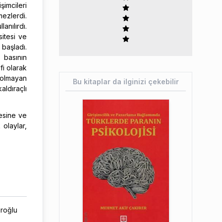
imcileri
mezlerdi.
anılırdı.
sitesi ve
başladı.
a basının
fi olarak
ü olmayan
Bu kitaplar da ilginizi çekebilir
aldıraçlı
mesine ve
 olaylar,
ıroğlu