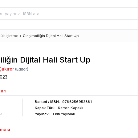
çük İşletme
>
Girişimciliğin Dijital Hali Start Up
iliğin Dijital Hali Start Up
akırer
(Editör)
023
arı
Barkod
/ ISBN
:
9786256952881
Kapak Türü:
Karton Kapaklı
63
Yayınevi:
Ekin Yayınları
aması