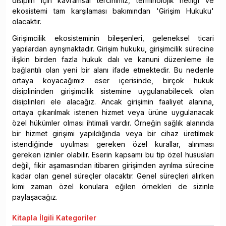
disiplin için kavramsal tercihimiz, terminolojik netliği ve
ekosistemi tam karşılaması bakımından 'Girişim Hukuku'
olacaktır.
Girişimcilik ekosisteminin bileşenleri, geleneksel ticari
yapılardan ayrışmaktadır. Girişim hukuku, girişimcilik sürecine
ilişkin birden fazla hukuk dalı ve kanuni düzenleme ile
bağlantılı olan yeni bir alanı ifade etmektedir. Bu nedenle
ortaya koyacağımız eser içerisinde, birçok hukuk
disiplininden girişimcilik sistemine uygulanabilecek olan
disiplinleri ele alacağız. Ancak girişimin faaliyet alanına,
ortaya çıkarılmak istenen hizmet veya ürüne uygulanacak
özel hükümler olması ihtimali vardır. Örneğin sağlık alanında
bir hizmet girişimi yapıldığında veya bir cihaz üretilmek
istendiğinde uyulması gereken özel kurallar, alınması
gereken izinler olabilir. Eserin kapsamı bu tip özel hususları
değil, fikir aşamasından itibaren girişimden ayrılma sürecine
kadar olan genel süreçler olacaktır. Genel süreçleri alırken
kimi zaman özel konulara eğilen örnekleri de sizinle
paylaşacağız.
Kitapla
İlgili Kategoriler