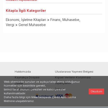
Kitapla
İlgili Kategoriler
Ekonomi, İşletme Kitapları
>
Finans, Muhasebe,
Vergi
>
Genel Muhasebe
Hakkımızda
Uluslararası Yayınevi Belgesi
Kaynakça Dosyası
Kişisel Verilerin Korunması
Web sitemizde sunulan ve açıkça talep etmiş olduğunuz
Üyelik
Siparişlerim
hizmetler için kesinlikle gerekli,
İade Politikası
İletişim
birinci taraf oturum çerezleri ve kalıcı çerezler
Okudum
kullanılmaktadır.
Daha fazla bilgi için
linke
tıklayarak Çerez Aydınlatma
Metnine ulaşabilirsiniz.