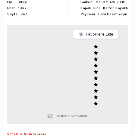
Dili:
Türkçe
Barkod
:
9789754867336
Ebat:
19x25.5
Kapak Türü:
Karton Kapaklı
Sayfa
:
747
Yayınevi:
Beta Basım Yayın
Favorilere Ekle
Baskısı tükenmiştir.
Kitabın
Açıklaması