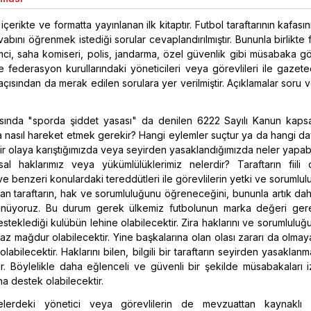
çerikte ve formatta yayınlanan ilk kitaptır. Futbol taraftarının kafası
bını öğrenmek istediği sorular cevaplandırılmıştır. Bununla birlikte 
i, saha komiseri, polis, jandarma, özel güvenlik gibi müsabaka gör
 federasyon kurullarındaki yöneticileri veya görevlileri ile gazet
 açısından da merak edilen sorulara yer verilmiştir. Açıklamalar soru
rasında "sporda şiddet yasası" da denilen 6222 Sayılı Kanun kaps
nasıl hareket etmek gerekir? Hangi eylemler suçtur ya da hangi dav
Bir olaya karıştığımızda veya seyirden yasaklandığımızda neler yapabi
al haklarımız veya yükümlülüklerimiz nelerdir? Taraftarın fiili
 ve benzeri konulardaki tereddütleri ile görevlilerin yetki ve sorumlulu
yan taraftarın, hak ve sorumluluğunu öğreneceğini, bununla artık daha
şünüyoruz. Bu durum gerek ülkemiz futbolunun marka değeri ge
esteklediği kulübün lehine olabilecektir. Zira haklarını ve sorumluluğ
 az mağdur olabilecektir. Yine başkalarına olan olası zararı da olma
abilecektir. Haklarını bilen, bilgili bir taraftarın seyirden yasaklan
ir. Böylelikle daha eğlenceli ve güvenli bir şekilde müsabakaları 
a destek olabilecektir.
elerdeki yönetici veya görevlilerin de mevzuattan kaynaklı