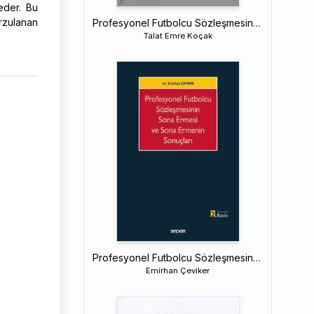
eder. Bu
rzulanan
Profesyonel Futbolcu Sözleşmesinde Ceza Koşulu
Talat Emre Koçak
Profesyonel Futbolcu Sözleşmesinin Sona Ermesi ve Sona Ermenin Sonuçları
Emirhan Çeviker