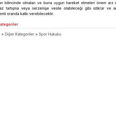
ının bilincinde olmaları ve buna uygun hareket etmeleri önem arz 
z tartışma veya serzenişe vesile olabileceği gibi istikrar ve a
li oranda katkı verebilecektir.
Kategoriler
ı
>
Diğer Kategoriler
>
Spor Hukuku