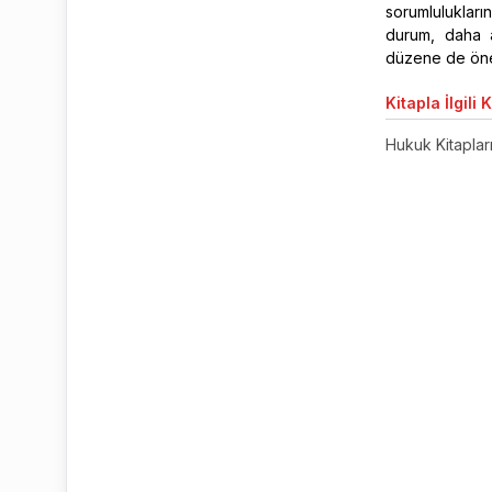
sorumluluklar
durum, daha a
düzene de önem
Kitapla
İlgili 
Hukuk Kitaplar