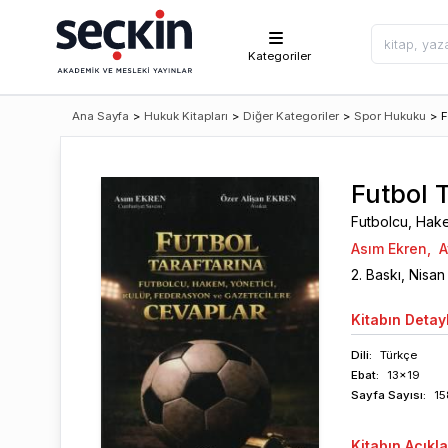
Kategoriler
Ana Sayfa
>
Hukuk Kitapları
>
Diğer Kategoriler
>
Spor Hukuku
>
F
Futbol 
Futbolcu, Hake
Asım Ekren
,
A
2
. Baskı,
Nisan
Kitabın
Detayl
Dili:
Türkçe
Ebat:
13x19
Sayfa
Sayısı
:
15
Kitabın
Açıkl