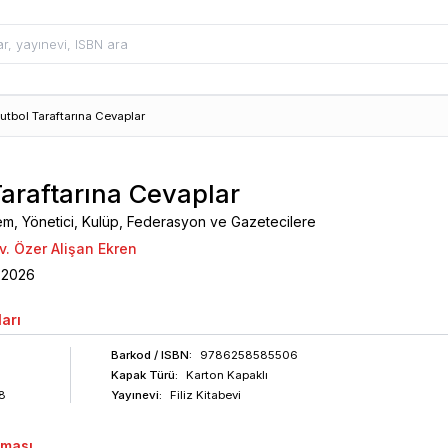
utbol Taraftarına Cevaplar
Taraftarına Cevaplar
m, Yönetici, Kulüp, Federasyon ve Gazetecilere
v. Özer Alişan Ekren
2026
arı
Barkod
/ ISBN
:
9786258585506
Kapak Türü:
Karton Kapaklı
8
Yayınevi:
Filiz Kitabevi
aması