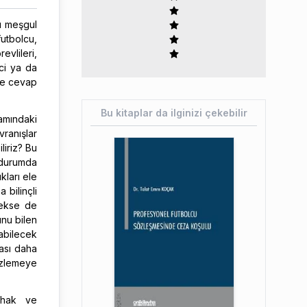
nı meşgul
futbolcu,
evlileri,
eci ya da
 ve cevap
Bu kitaplar da ilginizi çekebilir
amındaki
ranışlar
liriz? Bu
 durumda
kları ele
 bilinçli
rekse de
unu bilen
yabilecek
ması daha
izlemeye
 hak ve