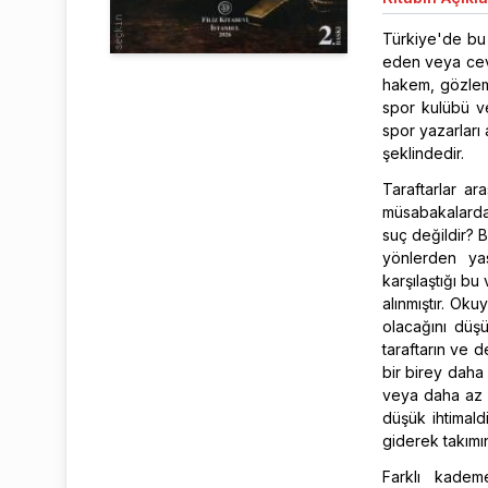
Türkiye'de bu i
eden veya ceva
hakem, gözlemc
spor kulübü ve
spor yazarları
şeklindedir.
Taraftarlar a
müsabakalarda 
suç değildir? 
yönlerden yas
karşılaştığı bu
alınmıştır. Oku
olacağını dü
taraftarın ve d
bir birey daha
veya daha az ol
düşük ihtimald
giderek takımın
Farklı kadem