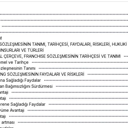
M
SÖZLEŞMESİNİN TANIMI, TARİHÇESİ, FAYDALARI, RİSKLERİ, HUKUKİ
 UNSURLARI VE TÜRLERİ
AL ÇERÇEVE, FRANCHISE SÖZLEŞMESİNİN TARİHÇESİ VE TANIMI
emel ve Tarihçe
Sözleşmesinin Tanımı
SING SÖZLEŞMESİNİN FAYDALARI VE RİSKLERİ
lana Sağladığı Faydalar
lan Bağımsızlığını Sürdürmesi
ntajı
tajı
Verene Sağladığı Faydalar
yüme Avantajı
tajı
ın artması