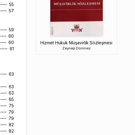
55
57
59
60
60
Hizmet Hukuk Müşavirlik Sözleşmesi
Zeynep Dönmez
61
63
63
63
65
75
79
79
82
82