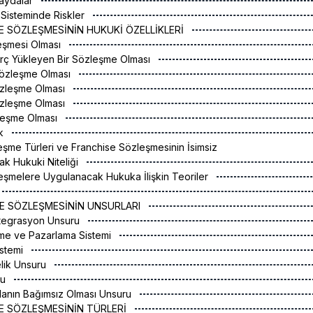
Faydalar
g Sisteminde Riskler
SE SÖZLEŞMESİNİN HUKUKİ ÖZELLİKLERİ
leşmesi Olması
 Borç Yükleyen Bir Sözleşme Olması
r Sözleşme Olması
Sözleşme Olması
zleşme Olması
zleşme Olması
ak
leşme Türleri ve Franchise Sözleşmesinin İsimsiz
k Hukuki Niteliği
leşmelere Uygulanacak Hukuka İlişkin Teoriler
SE SÖZLEŞMESİNİN UNSURLARI
ntegrasyon Unsuru
etme ve Pazarlama Sistemi
istemi
telik Unsuru
ru
Alanın Bağımsız Olması Unsuru
SE SÖZLEŞMESİNİN TÜRLERİ