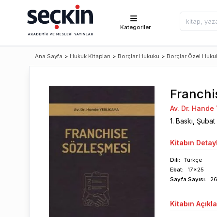
Kategoriler
Ana Sayfa
>
Hukuk Kitapları
>
Borçlar Hukuku
>
Borçlar Özel Huku
Franchi
Av. Dr. Hande
1
. Baskı,
Şubat
Kitabın
Detayl
Dili:
Türkçe
Ebat:
17x25
Sayfa
Sayısı
:
2
Kitabın
Açıkl