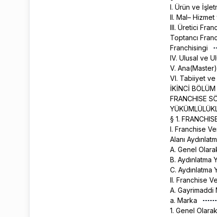
I. Ürün ve İşle
II. Mal– Hizmet
III. Üretici Fr
Toptancı Franc
Franchisingi
IV. Ulusal ve U
V. Ana(Master)
VI. Tabiiyet ve
İKİNCİ BÖLÜM
FRANCHISE SÖ
YÜKÜMLÜLÜKL
§ 1. FRANCHI
I. Franchise V
Alanı Aydınla
A. Genel Olar
B. Aydınlatma
C. Aydınlatma
II. Franchise
A. Gayrimaddi
a. Marka
1. Genel Olara