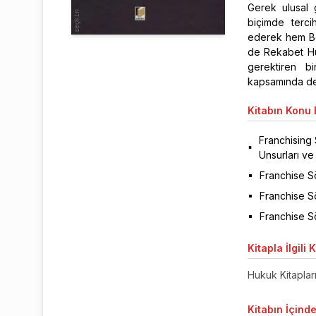
Gerek ulusal 
biçimde terci
ederek hem Bo
de Rekabet Huk
gerektiren b
kapsamında det
Kitabın
Konu B
Franchising 
Unsurları ve 
Franchise S
Franchise S
Franchise S
Kitapla
İlgili 
Hukuk Kitaplar
Kitabın
İçinde