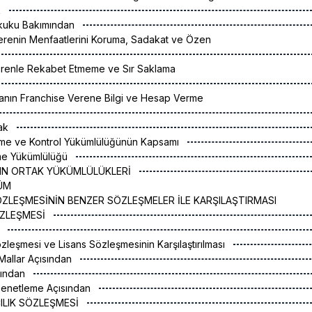
k
kuku Bakımından
erenin Menfaatlerini Koruma, Sadakat ve Özen
Verenle Rekabet Etmeme ve Sır Saklama
lanın Franchise Verene Bilgi ve Hesap Verme
rak
me ve Kontrol Yükümlülüğünün Kapsamı
me Yükümlülüğü
RIN ORTAK YÜKÜMLÜLÜKLERİ
ÜM
ZLEŞMESİNİN BENZER SÖZLEŞMELER İLE KARŞILAŞTIRMASI
SÖZLEŞMESİ
k
özleşmesi ve Lisans Sözleşmesinin Karşılaştırılması
Mallar Açısından
ısından
 Denetleme Açısından
CILIK SÖZLEŞMESİ