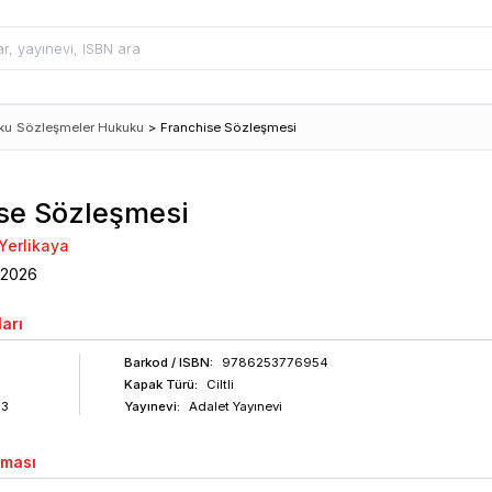
ku
Sözleşmeler Hukuku
>
Franchise Sözleşmesi
se Sözleşmesi
 Yerlikaya
2026
arı
Barkod
/ ISBN
:
9786253776954
Kapak Türü:
Ciltli
63
Yayınevi:
Adalet Yayınevi
aması