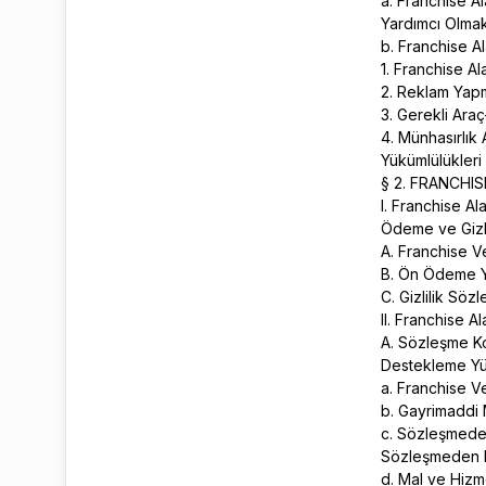
a. Franchise A
Yardımcı Olma
b. Franchise A
1. Franchise A
2. Reklam Ya
3. Gerekli Ar
4. Münhasırlık
Yükümlülükleri
§ 2. FRANCHI
I. Franchise A
Ödeme ve Gizl
A. Franchise V
B. Ön Ödeme 
C. Gizlilik Söz
II. Franchise 
A. Sözleşme K
Destekleme Y
a. Franchise V
b. Gayrimaddi 
c. Sözleşmeden
Sözleşmeden 
d. Mal ve Hiz