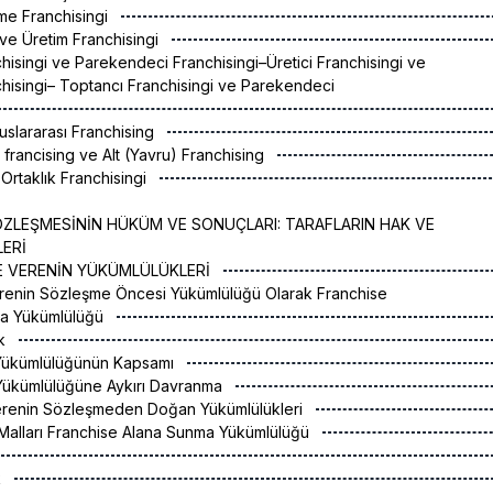
tme Franchisingi
 ve Üretim Franchisingi
anchisingi ve Parekendeci Franchisingi–Üretici Franchisingi ve
hisingi– Toptancı Franchisingi ve Parekendeci
luslararası Franchising
 francising ve Alt (Yavru) Franchising
 Ortaklık Franchisingi
ZLEŞMESİNİN HÜKÜM VE SONUÇLARI: TARAFLARIN HAK VE
ERİ
SE VERENİN YÜKÜMLÜLÜKLERİ
erenin Sözleşme Öncesi Yükümlülüğü Olarak Franchise
tma Yükümlülüğü
ak
 Yükümlülüğünün Kapsamı
 Yükümlülüğüne Aykırı Davranma
 Verenin Sözleşmeden Doğan Yükümlülükleri
 Malları Franchise Alana Sunma Yükümlülüğü
k