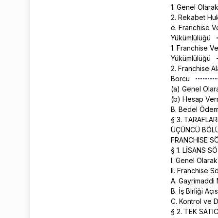
1. Genel Olara
2. Rekabet Hu
e. Franchise V
Yükümlülüğü
1. Franchise 
Yükümlülüğü
2. Franchise A
Borcu
(a) Genel Ola
(b) Hesap Ver
B. Bedel Öde
§ 3. TARAFLA
ÜÇÜNCÜ BÖL
FRANCHISE SÖ
§ 1. LİSANS 
I. Genel Olara
II. Franchise S
A. Gayrimaddi 
B. İş Birliği Aç
C. Kontrol ve
§ 2. TEK SATI