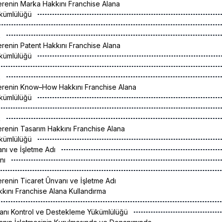
erenin Marka Hakkını Franchise Alana
ükümlülüğü
k
erenin Patent Hakkını Franchise Alana
ükümlülüğü
k
Verenin Know–How Hakkını Franchise Alana
ükümlülüğü
k
erenin Tasarım Hakkını Franchise Alana
ükümlülüğü
anı ve İşletme Adı
anı
erenin Ticaret Ûnvanı ve İşletme Adı
kını Franchise Alana Kullandırma
lanı Kontrol ve Destekleme Yükümlülüğü