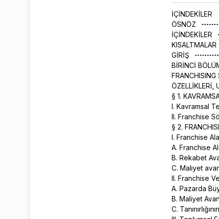
İÇİNDEKİLER
ÖSNÖZ
İÇİNDEKİLER
KISALTMALAR
GİRİŞ
BİRİNCİ BÖLÜ
FRANCHISING 
ÖZELLİKLERİ,
§ 1. KAVRAMS
I. Kavramsal T
II. Franchise 
§ 2. FRANCHI
I. Franchise A
A. Franchise A
B. Rekabet Ava
C. Maliyet avan
II. Franchise 
A. Pazarda Bü
B. Maliyet Avan
C. Tanınırlığın