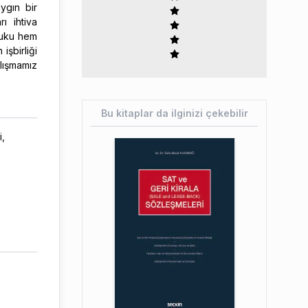
ygın bir
ı ihtiva
kuku hem
şbirliği
lışmamız
Bu kitaplar da ilginizi çekebilir
i,