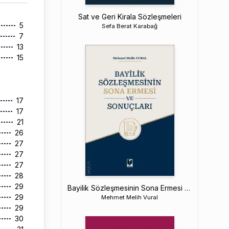
Sat ve Geri Kirala Sözleşmeleri
5
Sefa Berat Karabağ
7
13
15
17
17
21
26
27
27
27
28
29
Bayilik Sözleşmesinin Sona Ermesi ve Sonuçları
29
Mehmet Melih Vural
29
30