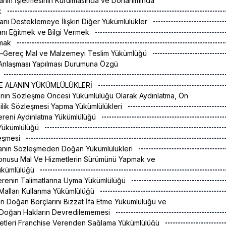
lanın İşletmesinin Kurulmasında ve Donanımında
k
lanı Desteklemeye İlişkin Diğer Yükümlülükler
lanı Eğitmek ve Bilgi Vermek
pmak
aç–Gereç Mal ve Malzemeyi Teslim Yükümlüğü
 Anlaşması Yapılması Durumuna Özgü
SE ALANIN YÜKÜMLÜLÜKLERİ
lanın Sözleşme Öncesi Yükümlülüğü Olarak Aydınlatma, Ön
ilik Sözleşmesi Yapma Yükümlülükleri
ereni Aydınlatma Yükümlülüğü
Yükümlülüğü
leşmesi
Alanın Sözleşmeden Doğan Yükümlülükleri
onusu Mal Ve Hizmetlerin Sürümünü Yapmak ve
ükümlülüğü
erenin Talimatlarına Uyma Yükümlülüğü
Malları Kullanma Yükümlülüğü
 Doğan Borçlarını Bizzat İfa Etme Yükümlülüğü ve
Doğan Hakların Devredilememesi
metleri Franchise Verenden Sağlama Yükümlülüğü