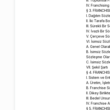
III. Toplumsal 
IV. Franchisin
§ 3. FRANCHI
I. Dağıtım Söz
II. İki Tarafa
III. Sürekli Bi
IV. İvazlı Bir 
V. Çerçeve Sö
VI. İsimsiz Sö
A. Genel Olar
B. İsimsiz Söz
Sözleşme Olara
C. İsimsiz Söz
VII. Şekil Şartı
§ 4. FRANCHI
I. Sistem ve E
A. Üretim, İşl
B. Franchise S
II. Dikey Birlik
III. Bedel Unsu
IV. Franchise 
§ 5. FRANCHI