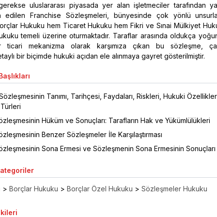
gerekse uluslararası piyasada yer alan işletmeciler tarafından ya
h edilen Franchise Sözleşmeleri, bünyesinde çok yönlü unsurlar
rçlar Hukuku hem Ticaret Hukuku hem Fikri ve Sınai Mülkiyet Hu
uku temeli üzerine oturmaktadır. Taraflar arasında oldukça yoğun i
ir ticari mekanizma olarak karşımıza çıkan bu sözleşme, ça
aylı bir biçimde hukuki açıdan ele alınmaya gayret gösterilmiştir.
aşlıkları
Sözleşmesinin Tanımı, Tarihçesi, Faydaları, Riskleri, Hukuki Özellikler
Türleri
özleşmesinin Hüküm ve Sonuçları: Tarafların Hak ve Yükümlülükleri
özleşmesinin Benzer Sözleşmeler İle Karşılaştırması
özleşmesinin Sona Ermesi ve Sözleşmenin Sona Ermesinin Sonuçları
Kategoriler
ı
>
Borçlar Hukuku
>
Borçlar Özel Hukuku
>
Sözleşmeler Hukuku
kileri