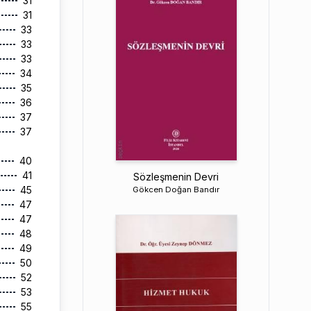
31
31
33
33
33
34
35
36
37
37
40
41
Sözleşmenin Devri
45
Gökcen Doğan Bandır
47
47
48
49
50
52
53
55