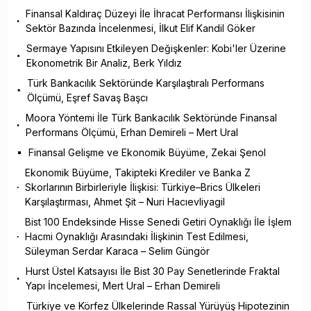
Finansal Kaldıraç Düzeyi İle İhracat Performansı İlişkisinin
Sektör Bazında İncelenmesi, İlkut Elif Kandil Göker
Sermaye Yapısını Etkileyen Değişkenler: Kobi'ler Üzerine
Ekonometrik Bir Analiz, Berk Yıldız
Türk Bankacılık Sektöründe Karşılaştıralı Performans
Ölçümü, Eşref Savaş Başcı
Moora Yöntemi İle Türk Bankacılık Sektöründe Finansal
Performans Ölçümü, Erhan Demireli – Mert Ural
Finansal Gelişme ve Ekonomik Büyüme, Zekai Şenol
Ekonomik Büyüme, Takipteki Krediler ve Banka Z
Skorlarının Birbirleriyle İlişkisi: Türkiye–Brics Ülkeleri
Karşılaştırması, Ahmet Şit – Nuri Hacıevliyagil
Bist 100 Endeksinde Hisse Senedi Getiri Oynaklığı İle İşlem
Hacmi Oynaklığı Arasındaki İlişkinin Test Edilmesi,
Süleyman Serdar Karaca – Selim Güngör
Hurst Üstel Katsayısı İle Bist 30 Pay Senetlerinde Fraktal
Yapı İncelemesi, Mert Ural – Erhan Demireli
Türkiye ve Körfez Ülkelerinde Rassal Yürüyüş Hipotezinin