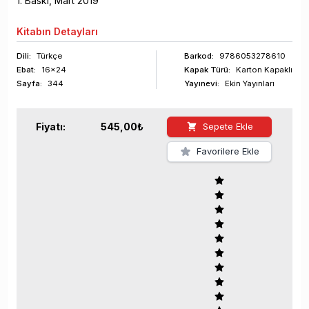
1
. Baskı,
Mart
2019
Kitabın
Detayları
Dili:
Türkçe
Barkod
:
9786053278610
Ebat:
16x24
Kapak Türü:
Karton Kapaklı
Sayfa
:
344
Yayınevi:
Ekin Yayınları
Fiyatı:
545,00
₺
Sepete Ekle
Favorilere Ekle