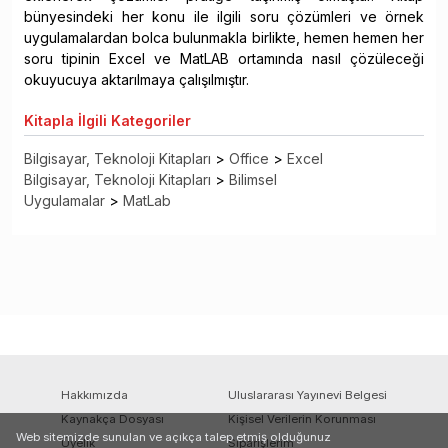
bünyesindeki her konu ile ilgili soru çözümleri ve örnek
uygulamalardan bolca bulunmakla birlikte, hemen hemen her
soru tipinin Excel ve MatLAB ortamında nasıl çözüleceği
okuyucuya aktarılmaya çalışılmıştır.
Kitapla
İlgili Kategoriler
Bilgisayar, Teknoloji Kitapları
>
Office
>
Excel
Bilgisayar, Teknoloji Kitapları
>
Bilimsel
Uygulamalar
>
MatLab
Hakkımızda
Uluslararası Yayınevi Belgesi
Kaynakça Dosyası
Kişisel Verilerin Korunması
Web sitemizde sunulan ve açıkça talep etmiş olduğunuz
Üyelik
Siparişlerim