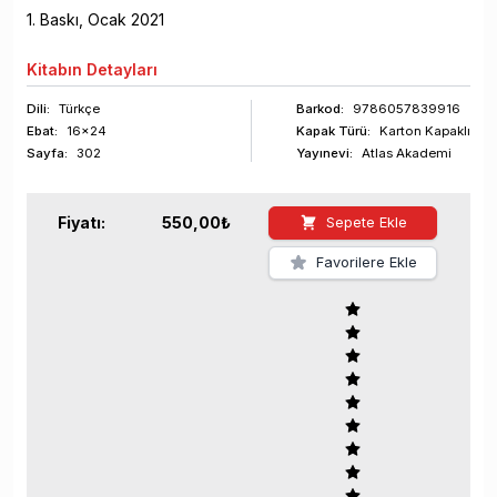
1
. Baskı,
Ocak
2021
Kitabın
Detayları
Dili:
Türkçe
Barkod
:
9786057839916
Ebat:
16x24
Kapak Türü:
Karton Kapaklı
Sayfa
:
302
Yayınevi:
Atlas Akademi
Fiyatı:
550,00
₺
Sepete Ekle
Favorilere Ekle