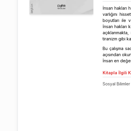
İnsan hakları 
varlığını hiss
boyutları ile 
İnsan hakları 
açıklanmakta, 
tiranizm gibi k
Bu çalışma sad
açısından okuna
İnsan en değer
Kitapla
İlgili 
Sosyal Bilimler 