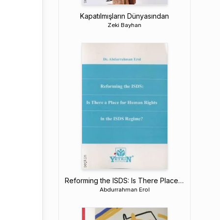
Kapatılmışların Dünyasından
Zeki Bayhan
Reforming the ISDS: Is There Place for Human Rights in The ISDS Regime?
Abdurrahman Erol