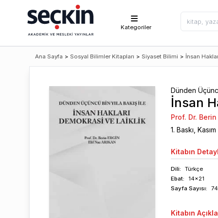
Kategoriler
Ana Sayfa
>
Sosyal Bilimler Kitapları
>
Siyaset Bilimi
>
İnsan Haklar
Dünden Üçüncü 
İnsan H
Prof. Dr. Berin
1
. Baskı,
Kasım
Kitabın
Detayl
Dili:
Türkçe
Ebat:
14x21
Sayfa
Sayısı
:
7
Kitabın
Açıkl