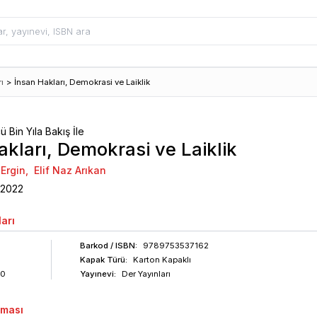
ı
>
İnsan Hakları, Demokrasi ve Laiklik
Bin Yıla Bakış İle
akları, Demokrasi ve Laiklik
 Ergin
,
Elif Naz Arıkan
2022
arı
Barkod
/ ISBN
:
9789753537162
Kapak Türü:
Karton Kapaklı
40
Yayınevi:
Der Yayınları
aması