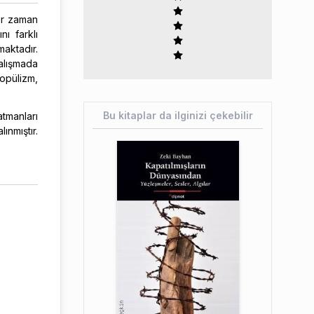
her zaman
nı farklı
maktadır.
çalışmada
opülizm,
Bu kitaplar da ilginizi çekebilir
tmanları
ınmıştır.