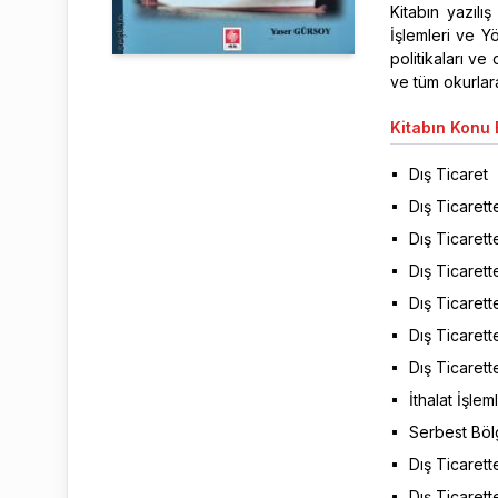
Kitabın yazılı
İşlemleri ve Yön
politikaları ve
ve tüm okurlar
Kitabın
Konu B
Dış Ticaret
Dış Ticarett
Dış Ticarett
Dış Ticarett
Dış Ticaret
Dış Ticaret
Dış Ticarette
İthalat İşleml
Serbest Böl
Dış Ticarett
Dış Ticarett