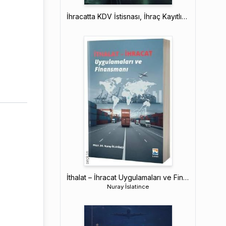
İhracatta KDV İstisnası, İhraç Kayıtlı Satış ve Transit Ticaret
İthalat – İhracat Uygulamaları ve Finansmanı
Nuray İslatince