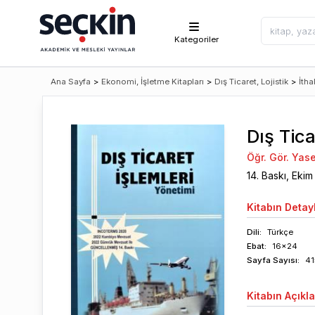
Kategoriler
Ana Sayfa
>
Ekonomi, İşletme Kitapları
>
Dış Ticaret, Lojistik
>
İtha
Dış Tica
Öğr. Gör. Yas
14
. Baskı,
Ekim
Kitabın
Detayl
Dili:
Türkçe
Ebat:
16x24
Sayfa
Sayısı
:
41
Kitabın
Açıkl