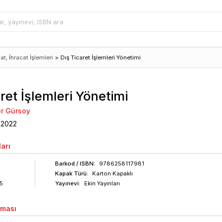
lat, İhracat İşlemleri
>
Dış Ticaret İşlemleri Yönetimi
ret İşlemleri Yönetimi
er Gürsoy
2022
arı
Barkod
/ ISBN
:
9786258117981
Kapak Türü:
Karton Kapaklı
5
Yayınevi:
Ekin Yayınları
aması