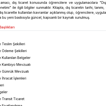
ş amacı, dış ticaret konusunda öğrencilere ve uygulamacılara "Dış
etimi" ile ilgili bilgiler sunmaktır. Kitapta, dış ticaretin tarihi, tanımı, 
 dış ticarette kullanılan kavramlar açıklanmış olup, öğrencilere, uygul
a bu yeni baskısıyla güncel, kapsamlı bir kaynak sunulmuş.
aşlıkları
e Teslim Şekilleri
e Ödeme Şekilleri
e Kullanılan Belgeler
te Kambiyo Mevzuatı
te Gümrük Mevzuatı
 İhracat İşlemleri
eri
geler
e Transit Ticaret
e Fiyatlandırma