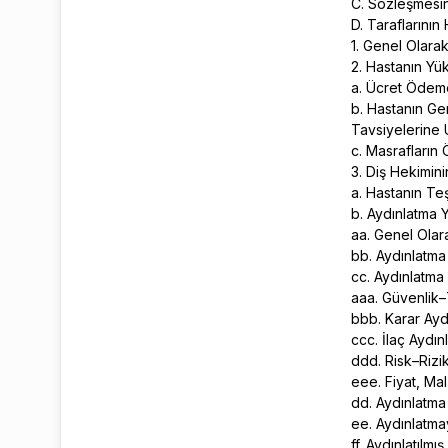
C. Sözleşmesin
D. Taraflarını
1. Genel Olara
2. Hastanın Yü
a. Ücret Ödem
b. Hastanın Ge
Tavsiyelerine
c. Masrafları
3. Diş Hekimin
a. Hastanın Te
b. Aydınlatma
aa. Genel Ola
bb. Aydınlatm
cc. Aydınlatma 
aaa. Güvenlik–
bbb. Karar Ayd
ccc. İlaç Aydın
ddd. Risk–Rizi
eee. Fiyat, M
dd. Aydınlatma
ee. Aydınlatma
ff. Aydınlatıl