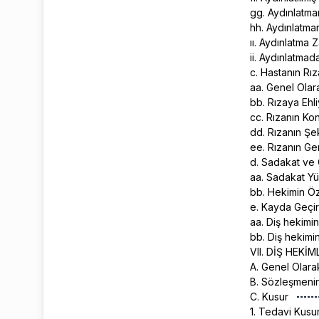
gg. Aydınlatma
hh. Aydınlatma
ıı. Aydınlatma
ii. Aydınlatmad
c. Hastanın Rı
aa. Genel Ola
bb. Rızaya Ehl
cc. Rızanın K
dd. Rızanın Şe
ee. Rızanın Ge
d. Sadakat ve
aa. Sadakat Y
bb. Hekimin Ö
e. Kayda Geçi
aa. Diş hekim
bb. Diş hekimi
VII. DİŞ HE
A. Genel Olar
B. Sözleşmenin
C. Kusur
1. Tedavi Kusu