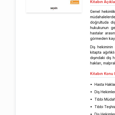
Kitabın
Açıkl
Genel hekimlik 
müdahalelerd
doğrultuda di
hukukunun gen
hastalar aras
görmeden kayn
Diş hekiminin
kitapta ağırlı
dışındaki diş 
hakları, malprak
Kitabın
Konu B
Hasta Haklar
Diş Hekimler
Tıbbi Müda
Tıbbi Teşhi
Diş Hekimle