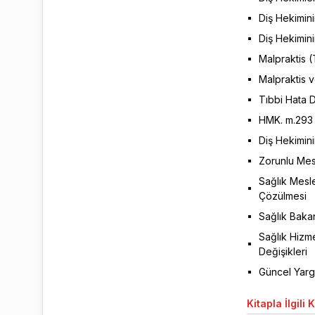
Diş Hekimin
Diş Hekimin
Malpraktis (
Malpraktis 
Tıbbi Hata Da
HMK. m.293
Diş Hekimini
Zorunlu Mesl
Sağlık Mesle
Çözülmesi
Sağlık Baka
Sağlık Hizme
Değişikleri
Güncel Yargı
Kitapla
İlgili 