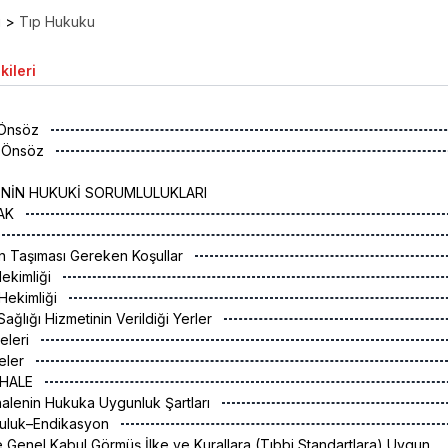
ı
>
Tıp Hukuku
kileri
a Önsöz
a Önsöz
İNİN HUKUKİ SORUMLULUKLARI
RAK
in Taşıması Gereken Koşullar
ekimliği
 Hekimliği
Sağlığı Hizmetinin Verildiği Yerler
eleri
eler
DAHALE
alenin Hukuka Uygunluk Şartları
nluluk–Endikasyon
ce Genel Kabul Görmüş İlke ve Kurallara (Tıbbi Standartlara) Uygun