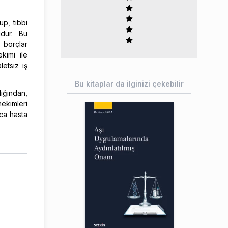
up, tıbbi
udur. Bu
 borçlar
kimi ile
etsiz iş
Bu kitaplar da ilginizi çekebilir
ığından,
hekimleri
ıca hasta