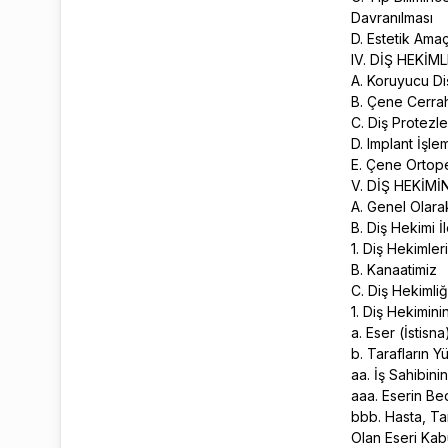
Davranılması
D. Estetik Ama
IV. DİŞ HEKİ
A. Koruyucu Di
B. Çene Cerrah
C. Diş Protezle
D. Implant İşle
E. Çene Ortop
V. DİŞ HEKİM
A. Genel Olar
B. Diş Hekimi İ
1. Diş Hekimler
B. Kanaatimiz
C. Diş Hekimli
1. Diş Hekimin
a. Eser (İstis
b. Tarafların Y
aa. İş Sahibini
aaa. Eserin B
bbb. Hasta, T
Olan Eseri Ka