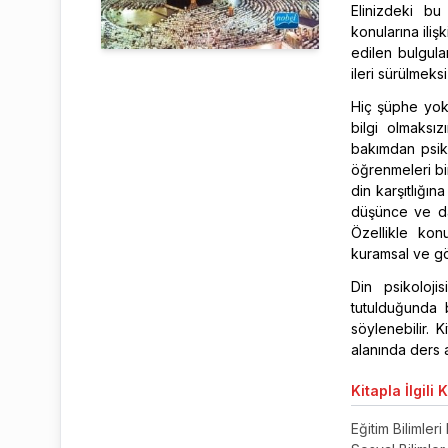
Elinizdeki bu 
konularına ili
edilen bulgular
ileri sürülmeksi
Hiç şüphe yok 
bilgi olmaksı
bakımdan psiko
öğrenmeleri bi
din karşıtlığı
düşünce ve davr
Özellikle kon
kuramsal ve görg
Din psikoloji
tutulduğunda b
söylenebilir. K
alanında ders 
Kitapla
İlgili 
Eğitim Bilimleri 