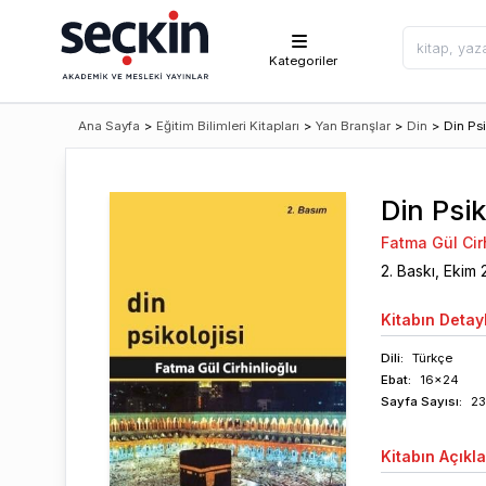
Kategoriler
Ana Sayfa
>
Eğitim Bilimleri Kitapları
>
Yan Branşlar
>
Din
>
Din Psi
Din Psik
Fatma Gül Cir
2
. Baskı,
Ekim
Kitabın
Detayl
Dili:
Türkçe
Ebat:
16x24
Sayfa
Sayısı
:
23
Kitabın
Açıkl