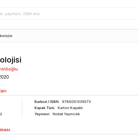
kolojisi
olojisi
hinlioğlu
2020
arı
Barkod
/ ISBN
:
9786051339573
Kapak Türü:
Karton Kapaklı
2
Yayınevi:
Nobel Yayıncılık
aması