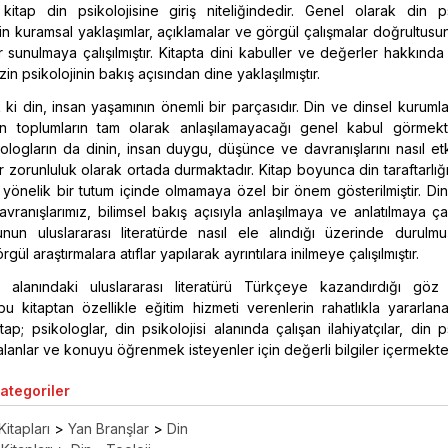
kitap din psikolojisine giriş niteliğindedir. Genel olarak din psi
şkin kuramsal yaklaşımlar, açıklamalar ve görgül çalışmalar doğrultus
 sunulmaya çalışılmıştır. Kitapta dini kabuller ve değerler hakkında s
zin psikolojinin bakış açısından dine yaklaşılmıştır.
ki din, insan yaşamının önemli bir parçasıdır. Din ve dinsel kurumlar
zın toplumların tam olarak anlaşılamayacağı genel kabul görmekt
logların da dinin, insan duygu, düşünce ve davranışlarını nasıl etk
r zorunluluk olarak ortada durmaktadır. Kitap boyunca din taraftarlı
na yönelik bir tutum içinde olmamaya özel bir önem gösterilmiştir. Di
anışlarımız, bilimsel bakış açısıyla anlaşılmaya ve anlatılmaya çalış
unun uluslararası literatürde nasıl ele alındığı üzerinde durulmu
ül araştırmalara atıflar yapılarak ayrıntılara inilmeye çalışılmıştır.
si alanındaki uluslararası literatürü Türkçeye kazandırdığı gö
u kitaptan özellikle eğitim hizmeti verenlerin rahatlıkla yararlan
itap; psikologlar, din psikolojisi alanında çalışan ilahiyatçılar, din ps
alanlar ve konuyu öğrenmek isteyenler için değerli bilgiler içermekte
Kategoriler
Kitapları
>
Yan Branşlar
>
Din