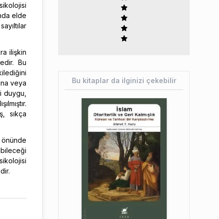
kolojisi
unda elde
ayıltılar
a ilişkin
edir. Bu
ilediğini
Bu kitaplar da ilginizi çekebilir
ğına veya
ni duygu,
ılmıştır.
ş, sıkça
z önünde
abileceği
ikolojisi
dir.