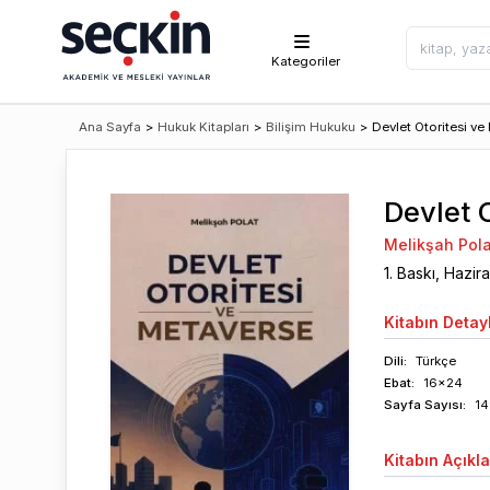
Kategoriler
Ana Sayfa
>
Hukuk Kitapları
>
Bilişim Hukuku
>
Devlet Otoritesi ve
Devlet 
Melikşah Pola
1
. Baskı,
Hazir
Kitabın
Detayl
Dili:
Türkçe
Ebat:
16x24
Sayfa
Sayısı
:
14
Kitabın
Açıkl