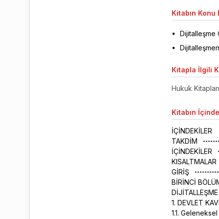
Kitabın
Konu B
Dijitalleşm
Dijitalleşme
Kitapla
İlgili 
Hukuk Kitaplar
Kitabın
İçinde
İÇİNDEKİLER
TAKDİM
İÇİNDEKİLER
KISALTMALAR
GİRİŞ
BİRİNCİ BÖLÜ
DİJİTALLEŞME
1. DEVLET KA
1.1. Geleneksel