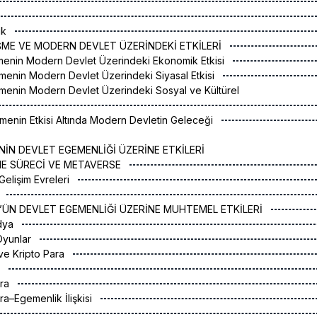
ik
ŞME VE MODERN DEVLET ÜZERİNDEKİ ETKİLERİ
şmenin Modern Devlet Üzerindeki Ekonomik Etkisi
şmenin Modern Devlet Üzerindeki Siyasal Etkisi
şmenin Modern Devlet Üzerindeki Sosyal ve Kültürel
şmenin Etkisi Altında Modern Devletin Geleceği
NİN DEVLET EGEMENLİĞİ ÜZERİNE ETKİLERİ
ŞME SÜRECİ VE METAVERSE
 Gelişim Evreleri
e
’ÜN DEVLET EGEMENLİĞİ ÜZERİNE MUHTEMEL ETKİLERİ
edya
 Oyunlar
 ve Kripto Para
r
ara
ara–Egemenlik İlişkisi