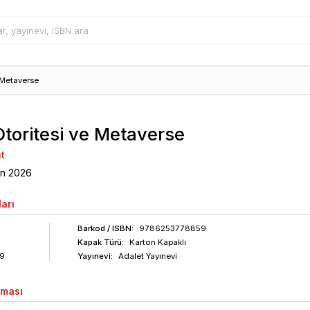
 Metaverse
Otoritesi ve Metaverse
t
an
2026
arı
Barkod
/ ISBN
:
9786253778859
Kapak Türü:
Karton Kapaklı
9
Yayınevi:
Adalet Yayınevi
aması