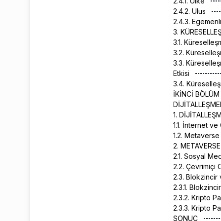
2.4.1. Ülke
2.4.2. Ulus
2.4.3. Egemenl
3. KÜRESELLE
3.1. Küreselle
3.2. Küreselle
3.3. Küreselle
Etkisi
3.4. Küreselle
İKİNCİ BÖLÜM
DİJİTALLEŞME
1. DİJİTALLE
1.1. İnternet ve
1.2. Metavers
2. METAVERSE
2.1. Sosyal M
2.2. Çevrimiçi
2.3. Blokzincir
2.3.1. Blokzinci
2.3.2. Kripto P
2.3.3. Kripto P
SONUÇ