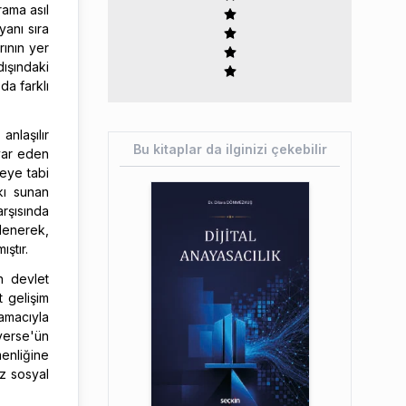
rama asıl
yanı sıra
arının yer
dışındaki
da farklı
nlaşılır
Bu kitaplar da ilginizi çekebilir
 var eden
meye tabi
kı sunan
rşısında
lenerek,
ştır.
n devlet
t gelişim
amacıyla
verse'ün
enliğine
iz sosyal