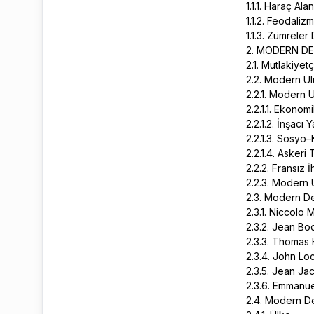
1.1.1. Haraç Al
1.1.2. Feodaliz
1.1.3. Zümrele
2. MODERN D
2.1. Mutlakiye
2.2. Modern U
2.2.1. Modern U
2.2.1.1. Ekonom
2.2.1.2. İnşacı
2.2.1.3. Sosyo–
2.2.1.4. Askeri
2.2.2. Fransız İh
2.2.3. Modern U
2.3. Modern Dev
2.3.1. Niccolo
2.3.2. Jean Bo
2.3.3. Thomas
2.3.4. John L
2.3.5. Jean J
2.3.6. Emmanu
2.4. Modern De