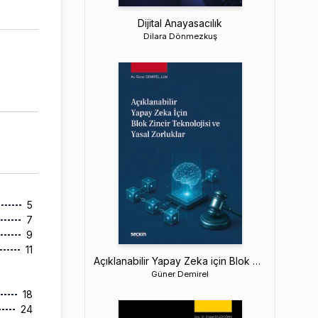
Dijital Anayasacılık
Dilara Dönmezkuş
5
7
9
11
Açıklanabilir Yapay Zeka için Blok Zincir Teknolojisi ve Yasal Zorluklar
Güner Demirel
18
24