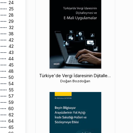
24
25
28
29
32
38
42
42
43
44
45
48
Türkiye'de Vergi İdaresinin Dijitalleşmesi ve E–Mali Uygulamalar
50
Doğan Bozdoğan
54
55
57
59
60
62
64
65