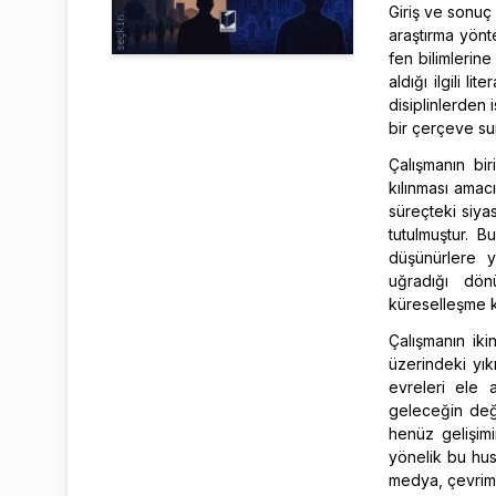
Giriş ve sonuç 
araştırma yönt
fen bilimlerine 
aldığı ilgili l
disiplinlerden 
bir çerçeve su
Çalışmanın bi
kılınması amacı
süreçteki siyas
tutulmuştur. 
düşünürlere y
uğradığı dön
küreselleşme k
Çalışmanın ik
üzerindeki yık
evreleri ele 
geleceğin değ
henüz gelişim
yönelik bu hus
medya, çevrimiç