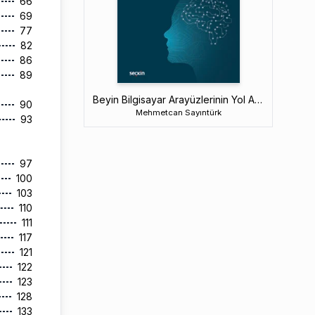
66
69
77
82
86
89
Beyin Bilgisayar Arayüzlerinin Yol Açtığı İrade Sakatlığı Halleri ve Sözleşmeye Etkisi
90
Mehmetcan Sayıntürk
93
97
100
103
110
111
117
121
122
123
128
133