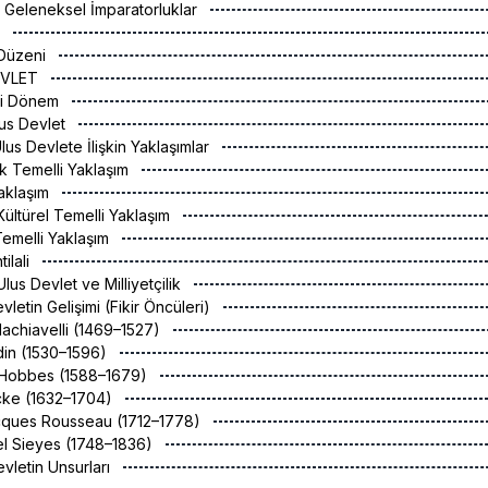
an Geleneksel İmparatorluklar
m
r Düzeni
EVLET
tçi Dönem
lus Devlet
lus Devlete İlişkin Yaklaşımlar
ik Temelli Yaklaşım
 Yaklaşım
Kültürel Temelli Yaklaşım
 Temelli Yaklaşım
tilali
lus Devlet ve Milliyetçilik
letin Gelişimi (Fikir Öncüleri)
 Machiavelli (1469–1527)
din (1530–1596)
 Hobbes (1588–1679)
ocke (1632–1704)
acques Rousseau (1712–1778)
el Sieyes (1748–1836)
vletin Unsurları