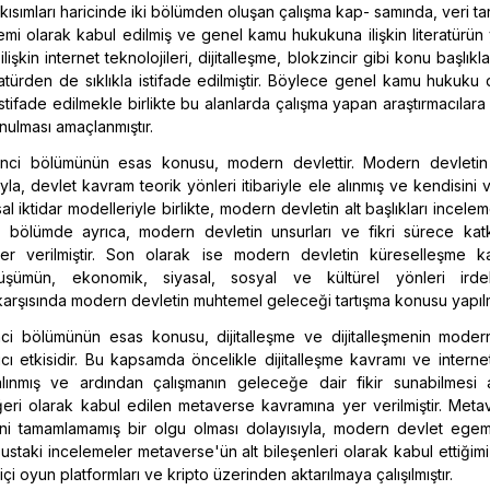
kısımları haricinde iki bölümden oluşan çalışma kap- samında, veri ta
emi olarak kabul edilmiş ve genel kamu hukukuna ilişkin literatürün 
ilişkin internet teknolojileri, dijitalleşme, blokzincir gibi konu başlıkl
iteratürden de sıklıkla istifade edilmiştir. Böylece genel kamu hukuku 
istifade edilmekle birlikte bu alanlarda çalışma yapan araştırmacılara 
nulması amaçlanmıştır.
rinci bölümünün esas konusu, modern devlettir. Modern devletin a
yla, devlet kavram teorik yönleri itibariyle ele alınmış ve kendisini
al iktidar modelleriyle birlikte, modern devletin alt başlıkları incele
Bu bölümde ayrıca, modern devletin unsurları ve fikri sürece kat
er verilmiştir. Son olarak ise modern devletin küreselleşme ka
üşümün, ekonomik, siyasal, sosyal ve kültürel yönleri irde
arşısında modern devletin muhtemel geleceği tartışma konusu yapılmı
inci bölümünün esas konusu, dijitalleşme ve dijitalleşmenin moder
ıcı etkisidir. Bu kapsamda öncelikle dijitalleşme kavramı ve interne
alınmış ve ardından çalışmanın geleceğe dair fikir sunabilmesi 
eri olarak kabul edilen metaverse kavramına yer verilmiştir. Meta
ini tamamlamamış bir olgu olması dolayısıyla, modern devlet egem
ustaki incelemeler metaverse'ün alt bileşenleri olarak kabul ettiğim
i oyun platformları ve kripto üzerinden aktarılmaya çalışılmıştır.