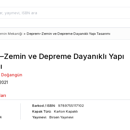
emin Mekaniği
>
Deprem–Zemin ve Depreme Dayanıklı Yapı Tasarımı
Zemin ve Depreme Dayanıklı Yapı
ı
em Doğangün
2021
arı
Barkod
/ ISBN
:
9789755117102
Kapak Türü:
Karton Kapaklı
4
Yayınevi:
Birsen Yayınevi