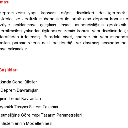
aması
eprem-zemin-yapı kapsamı diğer disiplinleri de içerecek 
ir. Jeoloji ve Jeofizik mühendisleri ile ortak olan deprem konusu b
üyle açıklanmaya çalışılmış. İnşaat mühendisliğinin geoteknik
yerbilimcileri yakından ilgilendiren zemin konusu yapı disiplininde ça
arafından irdelenmiş. Buradaki niyet, sadece bir yapı mühendis
anılan parametrelerin nasıl belirlendiği ve davranış açısından nel
aya çalışmaktır.
aşlıkları
ında Genel Bilgiler
 Deprem Davranışları
ğinin Temel Kavramları
anıklı Taşıyıcı Sistem Tasarımı
tmeliğine Göre Yapı Tasarım Parametreleri
ı Sistemlerinin Modellenmesi