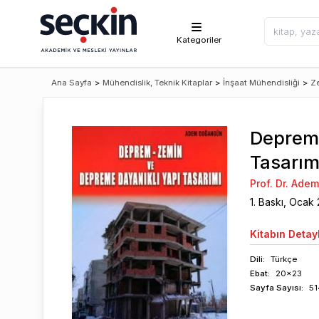
Kategoriler
Ana Sayfa
>
Mühendislik, Teknik Kitaplar
>
İnşaat Mühendisliği
>
Z
Deprem–
Tasarım
Prof. Dr. Ad
1
. Baskı,
Ocak
Kitabın
Detayl
Dili:
Türkçe
Ebat:
20x23
Sayfa
Sayısı
:
51