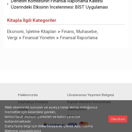
Denetim Komitesinin Finansal Raporlama Kalitesi
Üzerindeki Etkisinin İncelenmesi: BİST Uygulaması
Kitapla
İlgili Kategoriler
Ekonomi, İşletme Kitapları
>
Finans, Muhasebe,
Vergi
>
Finansal Yönetim
>
Finansal Raporlama
Hakkımızda
Uluslararası Yayınevi Belgesi
Kaynakça Dosyası
Kişisel Verilerin Korunması
Web sitemizde sunulan ve açıkça talep etmiş olduğunuz
Üyelik
Siparişlerim
hizmetler için kesinlikle gerekli,
İade Politikası
İletişim
birinci taraf oturum çerezleri ve kalıcı çerezler
Okudum
kullanılmaktadır.
Daha fazla bilgi için
linke
tıklayarak Çerez Aydınlatma
Metnine ulaşabilirsiniz.