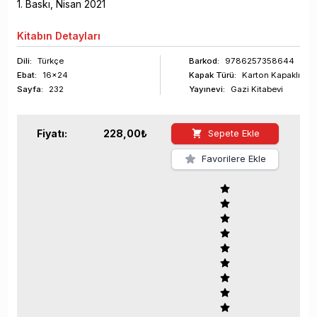
1
. Baskı,
Nisan
2021
Kitabın
Detayları
Dili:
Türkçe
Barkod
:
9786257358644
Ebat:
16x24
Kapak Türü:
Karton Kapaklı
Sayfa
:
232
Yayınevi:
Gazi Kitabevi
Fiyatı:
228,00
₺
Sepete Ekle
Favorilere Ekle