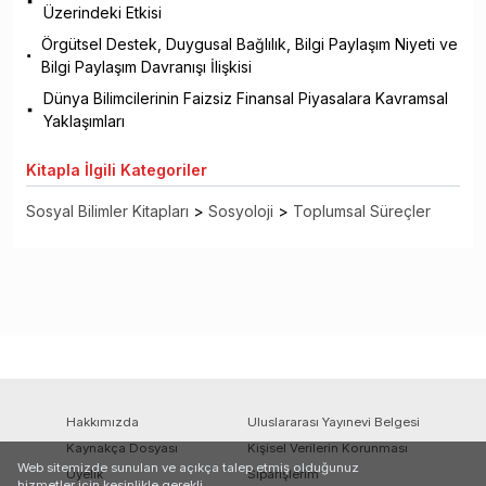
Üzerindeki Etkisi
Örgütsel Destek, Duygusal Bağlılık, Bilgi Paylaşım Niyeti ve
Bilgi Paylaşım Davranışı İlişkisi
Dünya Bilimcilerinin Faizsiz Finansal Piyasalara Kavramsal
Yaklaşımları
Kitapla
İlgili Kategoriler
Sosyal Bilimler Kitapları
>
Sosyoloji
>
Toplumsal Süreçler
Hakkımızda
Uluslararası Yayınevi Belgesi
Kaynakça Dosyası
Kişisel Verilerin Korunması
Web sitemizde sunulan ve açıkça talep etmiş olduğunuz
Üyelik
Siparişlerim
hizmetler için kesinlikle gerekli,