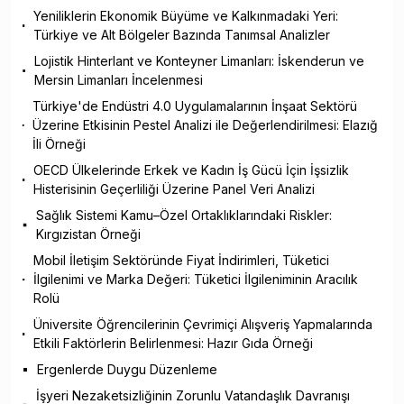
Yeniliklerin Ekonomik Büyüme ve Kalkınmadaki Yeri:
Türkiye ve Alt Bölgeler Bazında Tanımsal Analizler
Lojistik Hinterlant ve Konteyner Limanları: İskenderun ve
Mersin Limanları İncelenmesi
Türkiye'de Endüstri 4.0 Uygulamalarının İnşaat Sektörü
Üzerine Etkisinin Pestel Analizi ile Değerlendirilmesi: Elazığ
İli Örneği
OECD Ülkelerinde Erkek ve Kadın İş Gücü İçin İşsizlik
Histerisinin Geçerliliği Üzerine Panel Veri Analizi
Sağlık Sistemi Kamu–Özel Ortaklıklarındaki Riskler:
Kırgızistan Örneği
Mobil İletişim Sektöründe Fiyat İndirimleri, Tüketici
İlgilenimi ve Marka Değeri: Tüketici İlgileniminin Aracılık
Rolü
Üniversite Öğrencilerinin Çevrimiçi Alışveriş Yapmalarında
Etkili Faktörlerin Belirlenmesi: Hazır Gıda Örneği
Ergenlerde Duygu Düzenleme
İşyeri Nezaketsizliğinin Zorunlu Vatandaşlık Davranışı