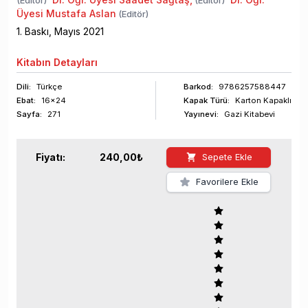
(Editör)
(Editör)
Üyesi Mustafa Aslan
(Editör)
1
. Baskı,
Mayıs
2021
Kitabın
Detayları
Dili:
Türkçe
Barkod
:
9786257588447
Ebat:
16x24
Kapak Türü:
Karton Kapaklı
Sayfa
:
271
Yayınevi:
Gazi Kitabevi
Fiyatı:
240,00
₺
Sepete Ekle
Favorilere Ekle