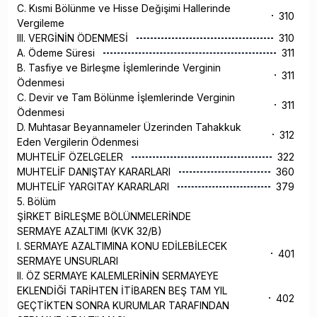
C. Kısmi Bölünme ve Hisse Değişimi Hallerinde
310
Vergileme
III. VERGİNİN ÖDENMESİ
310
A. Ödeme Süresi
311
B. Tasfiye ve Birleşme İşlemlerinde Verginin
311
Ödenmesi
C. Devir ve Tam Bölünme İşlemlerinde Verginin
311
Ödenmesi
D. Muhtasar Beyannameler Üzerinden Tahakkuk
312
Eden Vergilerin Ödenmesi
MUHTELİF ÖZELGELER
322
MUHTELİF DANIŞTAY KARARLARI
360
MUHTELİF YARGITAY KARARLARI
379
5. Bölüm
ŞİRKET BİRLEŞME BÖLÜNMELERİNDE
SERMAYE AZALTIMI (KVK 32/B)
I. SERMAYE AZALTIMINA KONU EDİLEBİLECEK
401
SERMAYE UNSURLARI
II. ÖZ SERMAYE KALEMLERİNİN SERMAYEYE
EKLENDİĞİ TARİHTEN İTİBAREN BEŞ TAM YIL
402
GEÇTİKTEN SONRA KURUMLAR TARAFINDAN