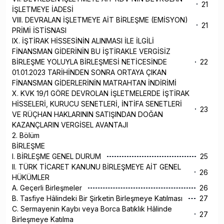
21
İŞLETMEYE İADESİ
VIII. DEVRALAN İŞLETMEYE AİT BİRLEŞME (EMİSYON)
21
PRİMİ İSTİSNASI
IX. İŞTİRAK HİSSESİNİN ALINMASI İLE İLGİLİ
FİNANSMAN GİDERİNİN BU İŞTİRAKLE VERGİSİZ
BİRLEŞME YOLUYLA BİRLEŞMESİ NETİCESİNDE
22
01.01.2023 TARİHİNDEN SONRA ORTAYA ÇIKAN
FİNANSMAN GİDERLERİNİN MATRAHTAN İNDİRİMİ
X. KVK 19/1 GÖRE DEVROLAN İŞLETMELERDE İŞTİRAK
HİSSELERİ, KURUCU SENETLERİ, İNTİFA SENETLERİ
23
VE RÜÇHAN HAKLARININ SATIŞINDAN DOĞAN
KAZANÇLARIN VERGİSEL AVANTAJI
2. Bölüm
BİRLEŞME
I. BİRLEŞME GENEL DURUM
25
II. TÜRK TİCARET KANUNU BİRLEŞMEYE AİT GENEL
26
HÜKÜMLER
A. Geçerli Birleşmeler
26
B. Tasfiye Hâlindeki Bir Şirketin Birleşmeye Katılması
27
C. Sermayenin Kaybı veya Borca Batıklık Hâlinde
27
Birleşmeye Katılma