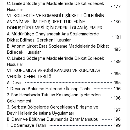
C. Limited Sözleşme Maddelerinde Dikkat Edilecek
177
Hususlar
VII. KOLLEKTİF VE KOMANDİT ŞİRKET TÜRLERİNİN
ANONİM VE LİMİTED ŞİRKET TÜRLERİNE
180
DÖNÜŞTÜRÜLMESİ İÇİN GEREKLİ OLAN İŞLEMLER
A. Müdürlükçe Onaylanacak Ana Sözleşmelerde
181
Dikkat Edilmesi Gereken Hususlar
B. Anonim Şirket Esas Sözleşme Maddelerinde Dikkat
185
Edilecek Hususlar
C. Limited Sözleşme Maddelerinde Dikkat Edilecek
189
Hususlar
VIII. KURUMLAR VERGİSİ KANUNU VE KURUMLAR
195
VERGİSİ GENEL TEBLİĞİ
A. Devir
195
1. Devir ve Bölünme Hallerinde İktisap Tarihi
196
2. Fon Hesabında Tutulan Kazançların İşletmeden
196
Çekilmemesi
3. Serbest Bölgelerde Gerçekleşen Birleşme ve
197
Devir Hallerinde İstisna Uygulaması
B. Devir ve Bölünme Durumunda Zarar Mahsubu
198
1. Öz Sermaye Tutarı
199