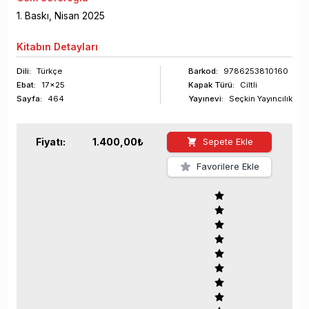
1
. Baskı,
Nisan
2025
Kitabın
Detayları
Dili:
Türkçe
Barkod
:
9786253810160
Ebat:
17x25
Kapak Türü:
Ciltli
Sayfa
:
464
Yayınevi:
Seçkin Yayıncılık
Fiyatı:
1.400,00
₺
Sepete Ekle
Favorilere Ekle