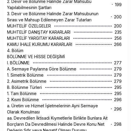
2. Devir ve Bölünme Halinde Zarar Mahsubu
199
Yapılabilmesinin Şartları
3. Devir ve Bölünme Halinde Zarar Mahsubunun
200
Sırası ve Mahsup Edilemeyen Zarar Tutarları
MUHTELİF ÖZELGELER
200
MUHTELİF DANIŞTAY KARARLARI
235
MUHTELİF YARGITAY KARARLARI
256
KAMU İHALE KURUMU KARARLARI
266
4. Bölüm
BÖLÜNME VE HİSSE DEĞİŞİMİ
I. BÖLÜNME
277
A. Sermaye Paylarına Göre Bölünme
279
1. Simetrik Bölünme
279
2. Asimetrik Bölünme
279
B. Bölünme Türleri
295
1. Tam Bölünme
295
2. Kısmi Bölünme
296
a. Üretim ve Hizmet İşletmelerinin Ayni Sermaye
296
Olarak Konulması
aa. Devredilen İktisadi Kıymetlerle Birlikte Bunlara Ait
Borçların Da Devredilmesi Halinde Devre Konu Net
298
Değerin Sıfır veya Negatif Olması Durumu