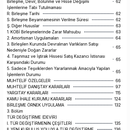
Birleşme, Devir, Bölünme ve Hisse Değişimi
62
İşlemlerine Tabi Tutulmaması
R. Birleşme Tarihi
62
S. Birleşme Beyannamesinin Verilme Süresi
62
Ş. Diğer Hususlar
63
1. KOBİ Birleşmelerinde Zarar Mahsubu
63
2. Amortisman Uygulamaları
64
3. Birleşilen Kurumda Devralınan Varlıkların Satışı
65
Nedeniyle Doğan Zararlar
4. Taşınmaz ve İştirak Hissesi Satış Kazancı İstisnası
65
Karşısındaki Durumu
5. Sadece Teşviklerden Yararlanmak Amacıyla Yapılan
65
İşlemlerin Durumu
MUHTELİF ÖZELGELER
66
MUHTELİF DANIŞTAY KARARLARI
97
YARGITAY KARARLARI
115
KAMU İHALE KURUMU KARARLARI
124
BİRLEŞME ÖRNEK UYGULAMA
132
3. Bölüm
TÜR DEĞİŞTİRME (DEVİR)
I. TÜR DEĞİŞTİRMENİN ÇEŞİTLERİ
135
II. YENİ KURULUŞ YOLUYLA TÜR DEĞİŞTİRME
136