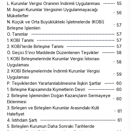
L. Kurumlar Vergisi Oranının İndirimli Uygulanması
55
M. Asgari Kurumlar Vergisinin Uygulanmayacağı
56
Mükellefler
N. Küçük ve Orta Büyüklükteki İşletmelerde (KOBİ)
57
Birleşme İşlemleri
O. Tanımlar
57
1. KOBİ Tanımı
57
2. KOBİ’lerde Birleşme Tanımı
57
Ö. Geçici 5’inci Maddede Düzenlenen Teşvikler
58
1. KOBİ Birleşmelerinde Kurumlar Vergisi İstisnası
58
Uygulaması
2. KOBİ Birleşmelerinde İndirimli Kurumlar Vergisi
59
Uygulaması
P. Teşviklerden Yararlanılabilmesine İlişkin Şartlar
60
1. Birleşme Kapsamında Kıymetlerin Devri
60
2. Birleşme İşleminden Doğan Kazançların Sermayeye
60
Eklenmesi
3. Birleşen ve Birleşilen Kurumlar Arasındaki Külli
61
Halefiyet
4. İstihdam Şartı
61
5. Birleşilen Kurumun Daha Sonraki Tarihlerde