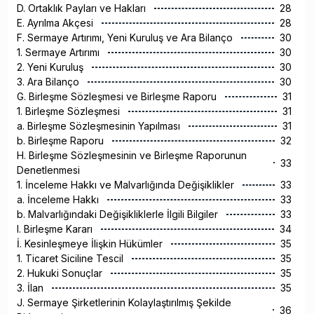
D. Ortaklık Payları ve Hakları
28
E. Ayrılma Akçesi
28
F. Sermaye Artırımı, Yeni Kuruluş ve Ara Bilanço
30
1. Sermaye Artırımı
30
2. Yeni Kuruluş
30
3. Ara Bilanço
30
G. Birleşme Sözleşmesi ve Birleşme Raporu
31
1. Birleşme Sözleşmesi
31
a. Birleşme Sözleşmesinin Yapılması
31
b. Birleşme Raporu
32
H. Birleşme Sözleşmesinin ve Birleşme Raporunun
33
Denetlenmesi
1. İnceleme Hakkı ve Malvarlığında Değişiklikler
33
a. İnceleme Hakkı
33
b. Malvarlığındaki Değişikliklerle İlgili Bilgiler
33
I. Birleşme Kararı
34
İ. Kesinleşmeye İlişkin Hükümler
35
1. Ticaret Siciline Tescil
35
2. Hukuki Sonuçlar
35
3. İlan
35
J. Sermaye Şirketlerinin Kolaylaştırılmış Şekilde
36