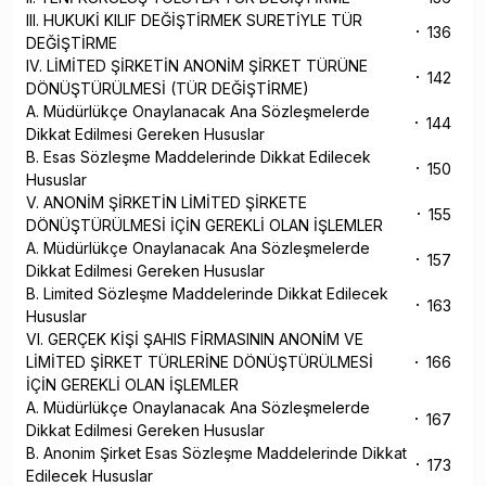
III. HUKUKİ KILIF DEĞİŞTİRMEK SURETİYLE TÜR
136
DEĞİŞTİRME
IV. LİMİTED ŞİRKETİN ANONİM ŞİRKET TÜRÜNE
142
DÖNÜŞTÜRÜLMESİ (TÜR DEĞİŞTİRME)
A. Müdürlükçe Onaylanacak Ana Sözleşmelerde
144
Dikkat Edilmesi Gereken Hususlar
B. Esas Sözleşme Maddelerinde Dikkat Edilecek
150
Hususlar
V. ANONİM ŞİRKETİN LİMİTED ŞİRKETE
155
DÖNÜŞTÜRÜLMESİ İÇİN GEREKLİ OLAN İŞLEMLER
A. Müdürlükçe Onaylanacak Ana Sözleşmelerde
157
Dikkat Edilmesi Gereken Hususlar
B. Limited Sözleşme Maddelerinde Dikkat Edilecek
163
Hususlar
VI. GERÇEK KİŞİ ŞAHIS FİRMASININ ANONİM VE
LİMİTED ŞİRKET TÜRLERİNE DÖNÜŞTÜRÜLMESİ
166
İÇİN GEREKLİ OLAN İŞLEMLER
A. Müdürlükçe Onaylanacak Ana Sözleşmelerde
167
Dikkat Edilmesi Gereken Hususlar
B. Anonim Şirket Esas Sözleşme Maddelerinde Dikkat
173
Edilecek Hususlar