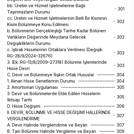
bb. Üretim ve Hizmet İşletmelerine Bağlı
301
Taşınmazların Durumu
cc. Üretim ve Hizmet İşletmelerinin Belli Bir Kısmının
302
Kısmi Bölünmeye Konu Edilmesi
b. Bölünmenin Gerçekleştiği Tarihe Kadar Bölünen
Varlıkların Değerinde Meydana Gelecek
302
Değişikliklerin Durumu
c. İştirak Hisselerinin Ortaklara Verilmesi (Değişik:
303
RG–28/9/2024–32676)
3. (Ek: RG–13/8/2009–27318) Bölünme İşlemlerinde
303
Hisse Devri
C. Devir ve Bölünmeye İlişkin Ortak Hususlar
304
1. Alınan Hisse Senetlerinin Durumu
304
2. Amortisman Uygulaması
305
3. Devir ve Bölünmelerde Elde Edilen Hisselerin
305
İktisap Tarihi
D. Hisse Değişimi
306
II. DEVİR, BÖLÜNME VE HİSSE DEĞİŞİMİ HALLERİNDE
307
VERGİLENDİRME
A. Devir Halinde Vergilendirme ve Beyan
307
B. Tam Bölünme Halinde Vergileme ve Beyan
309