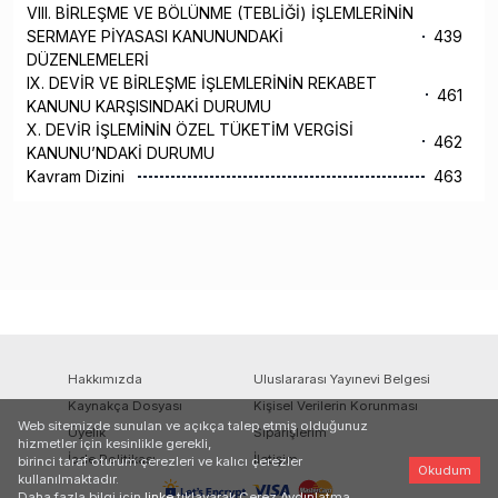
VIII. BİRLEŞME VE BÖLÜNME (TEBLİĞİ) İŞLEMLERİNİN
SERMAYE PİYASASI KANUNUNDAKİ
439
DÜZENLEMELERİ
IX. DEVİR VE BİRLEŞME İŞLEMLERİNİN REKABET
461
KANUNU KARŞISINDAKİ DURUMU
X. DEVİR İŞLEMİNİN ÖZEL TÜKETİM VERGİSİ
462
KANUNU’NDAKİ DURUMU
Kavram Dizini
463
Hakkımızda
Uluslararası Yayınevi Belgesi
Kaynakça Dosyası
Kişisel Verilerin Korunması
Web sitemizde sunulan ve açıkça talep etmiş olduğunuz
Üyelik
Siparişlerim
hizmetler için kesinlikle gerekli,
İade Politikası
İletişim
birinci taraf oturum çerezleri ve kalıcı çerezler
Okudum
kullanılmaktadır.
Daha fazla bilgi için
linke
tıklayarak Çerez Aydınlatma