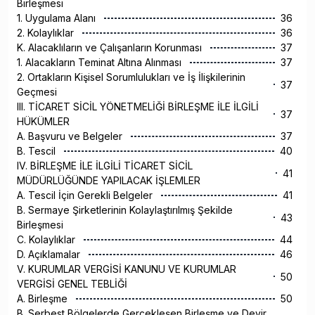
Birleşmesi
1. Uygulama Alanı
36
2. Kolaylıklar
36
K. Alacaklıların ve Çalışanların Korunması
37
1. Alacakların Teminat Altına Alınması
37
2. Ortakların Kişisel Sorumlulukları ve İş İlişkilerinin
37
Geçmesi
III. TİCARET SİCİL YÖNETMELİĞİ BİRLEŞME İLE İLGİLİ
37
HÜKÜMLER
A. Başvuru ve Belgeler
37
B. Tescil
40
IV. BİRLEŞME İLE İLGİLİ TİCARET SİCİL
41
MÜDÜRLÜĞÜNDE YAPILACAK İŞLEMLER
A. Tescil İçin Gerekli Belgeler
41
B. Sermaye Şirketlerinin Kolaylaştırılmış Şekilde
43
Birleşmesi
C. Kolaylıklar
44
D. Açıklamalar
46
V. KURUMLAR VERGİSİ KANUNU VE KURUMLAR
50
VERGİSİ GENEL TEBLİĞİ
A. Birleşme
50
B. Serbest Bölgelerde Gerçekleşen Birleşme ve Devir