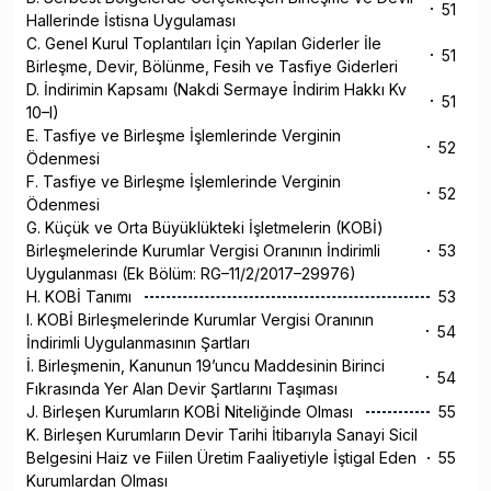
51
Hallerinde İstisna Uygulaması
C. Genel Kurul Toplantıları İçin Yapılan Giderler İle
51
Birleşme, Devir, Bölünme, Fesih ve Tasfiye Giderleri
D. İndirimin Kapsamı (Nakdi Sermaye İndirim Hakkı Kv
51
10–I)
E. Tasfiye ve Birleşme İşlemlerinde Verginin
52
Ödenmesi
F. Tasfiye ve Birleşme İşlemlerinde Verginin
52
Ödenmesi
G. Küçük ve Orta Büyüklükteki İşletmelerin (KOBİ)
Birleşmelerinde Kurumlar Vergisi Oranının İndirimli
53
Uygulanması (Ek Bölüm: RG–11/2/2017–29976)
H. KOBİ Tanımı
53
I. KOBİ Birleşmelerinde Kurumlar Vergisi Oranının
54
İndirimli Uygulanmasının Şartları
İ. Birleşmenin, Kanunun 19’uncu Maddesinin Birinci
54
Fıkrasında Yer Alan Devir Şartlarını Taşıması
J. Birleşen Kurumların KOBİ Niteliğinde Olması
55
K. Birleşen Kurumların Devir Tarihi İtibarıyla Sanayi Sicil
Belgesini Haiz ve Fiilen Üretim Faaliyetiyle İştigal Eden
55
Kurumlardan Olması