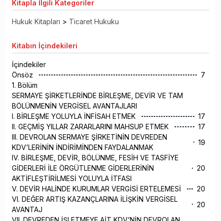
Kitapla
İlgili Kategoriler
Hukuk Kitapları
>
Ticaret Hukuku
Kitabın
İçindekileri
İçindekiler
Önsöz
7
1. Bölüm
SERMAYE ŞİRKETLERİNDE BİRLEŞME, DEVİR VE TAM
BÖLÜNMENİN VERGİSEL AVANTAJLARI
I. BİRLEŞME YOLUYLA İNFİSAH ETMEK
17
II. GEÇMİŞ YILLAR ZARARLARINI MAHSUP ETMEK
17
III. DEVROLAN SERMAYE ŞİRKETİNİN DEVREDEN
19
KDV’LERİNİN İNDİRİMİNDEN FAYDALANMAK
IV. BİRLEŞME, DEVİR, BÖLÜNME, FESİH VE TASFİYE
GİDERLERİ İLE ÖRGÜTLENME GİDERLERİNİN
20
AKTİFLEŞTİRİLMESİ YOLUYLA İTFASI
V. DEVİR HALİNDE KURUMLAR VERGİSİ ERTELEMESİ
20
VI. DEĞER ARTIŞ KAZANÇLARINA İLİŞKİN VERGİSEL
20
AVANTAJ
VII. DEVREDEN İŞLETMEYE AİT KDV’NİN DEVROLAN