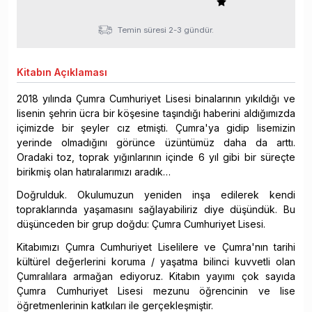
Temin süresi 2-3 gündür.
Kitabın
Açıklaması
2018 yılında Çumra Cumhuriyet Lisesi binalarının yıkıldığı ve
lisenin şehrin ücra bir köşesine taşındığı haberini aldığımızda
içimizde bir şeyler cız etmişti. Çumra'ya gidip lisemizin
yerinde olmadığını görünce üzüntümüz daha da arttı.
Oradaki toz, toprak yığınlarının içinde 6 yıl gibi bir süreçte
birikmiş olan hatıralarımızı aradık…
Doğrulduk. Okulumuzun yeniden inşa edilerek kendi
topraklarında yaşamasını sağlayabiliriz diye düşündük. Bu
düşünceden bir grup doğdu: Çumra Cumhuriyet Lisesi.
Kitabımızı Çumra Cumhuriyet Liselilere ve Çumra'nın tarihi
kültürel değerlerini koruma / yaşatma bilinci kuvvetli olan
Çumralılara armağan ediyoruz. Kitabın yayımı çok sayıda
Çumra Cumhuriyet Lisesi mezunu öğrencinin ve lise
öğretmenlerinin katkıları ile gerçekleşmiştir.