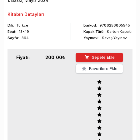
1
. Baskı,
Mayıs
2024
Kitabın
Detayları
Dili:
Türkçe
Barkod
:
9786256805545
Ebat:
13x19
Kapak Türü:
Karton Kapaklı
Sayfa
:
364
Yayınevi:
Savaş Yayınevi
Fiyatı:
200,00
₺
Sepete Ekle
Favorilere Ekle