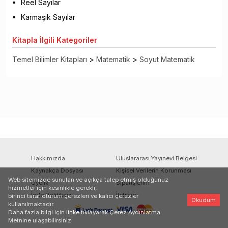
Reel Sayılar
Karmaşık Sayılar
Kitapla
İlgili Kategoriler
Temel Bilimler Kitapları
>
Matematik
>
Soyut Matematik
Hakkımızda
Uluslararası Yayınevi Belgesi
Kaynakça Dosyası
Kişisel Verilerin Korunması
Web sitemizde sunulan ve açıkça talep etmiş olduğunuz
Üyelik
Siparişlerim
hizmetler için kesinlikle gerekli,
İade Politikası
İletişim
birinci taraf oturum çerezleri ve kalıcı çerezler
Okudum
kullanılmaktadır.
Daha fazla bilgi için
linke
tıklayarak Çerez Aydınlatma
Metnine ulaşabilirsiniz.