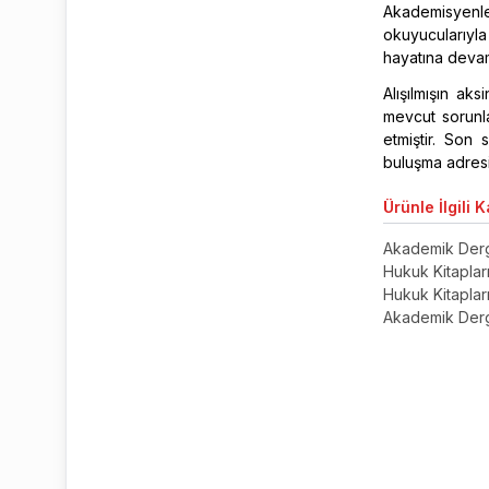
Akademisyenler
okuyucularıyl
hayatına deva
Alışılmışın a
mevcut sorunla
etmiştir. Son 
buluşma adresi 
Ürünle
İlgili 
Akademik Derg
Hukuk Kitaplar
Hukuk Kitaplar
Akademik Derg