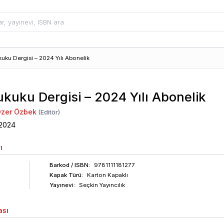
ku Dergisi – 2024 Yılı Abonelik
kuku Dergisi – 2024 Yılı Abonelik
 Özer Özbek
(Editör)
2024
ı
Barkod
/ ISBN
:
9781111181277
Kapak Türü:
Karton Kapaklı
Yayınevi:
Seçkin Yayıncılık
ası