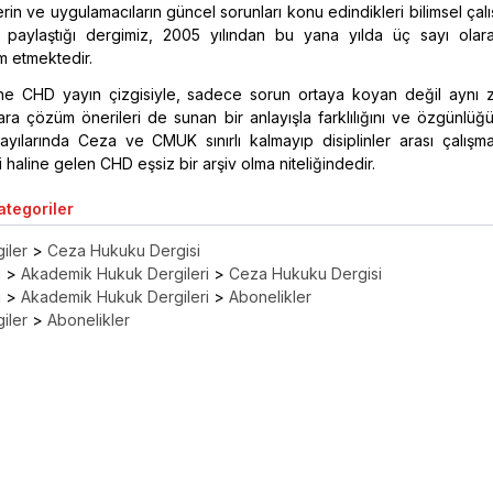
in ve uygulamacıların güncel sorunları konu edindikleri bilimsel çalı
a paylaştığı dergimiz, 2005 yılından bu yana yılda üç sayı olar
m etmektedir.
ksine CHD yayın çizgisiyle, sadece sorun ortaya koyan değil aynı
ra çözüm önerileri de sunan bir anlayışla farklılığını ve özgünlüğ
sayılarında Ceza ve CMUK sınırlı kalmayıp disiplinler arası çalışm
haline gelen CHD eşsiz bir arşiv olma niteliğindedir.
Kategoriler
iler
>
Ceza Hukuku Dergisi
ı
>
Akademik Hukuk Dergileri
>
Ceza Hukuku Dergisi
ı
>
Akademik Hukuk Dergileri
>
Abonelikler
iler
>
Abonelikler