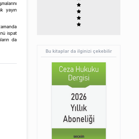
şmalarını
ak yayın
 zamanda
ünü ispat
aların da
Bu kitaplar da ilginizi çekebilir