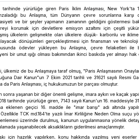
tarihinde yürürlüğe giren Paris İklim Anlaşması, New York'ta 
 imzaladığı bu Anlaşma, tüm Dünyanın çevre sorunlarına karşı
sasiyeti ve bir şeyler yapmanın zamanının geldiğini göstermesi ba
vreyi korumak için devletlere emisyon azaltımı için çeşitli yüküm
şmiş ülkelerin gelişmekte olan ülkelere düşük- karbonlu ve iklime 
ğlayacak dönüşümleri gerçekleştirmesi için finansman ve teknoloji
nusunda ödevler yükleyen bu Anlaşma, çevre felaketleri ile
yeni bir umut ışığı olması bakımından ikinci baskıda yer almayı hak 
 ki, ülkemiz de bu Anlaşmaya taraf olmuş, "Paris Anlaşmasının Onayl
ğuna Dair Kanun"un 7 Ekim 2021 tarihli ve 31621 sayılı Resmi G
a da Paris Anlaşması, iç hukukumuzun bir parçası olmuştur.
n sonra yaşanan bir diğer önemli gelişme, imara aykırı ve kaçak yapılar
018 tarihinde yürürlüğe giren, 7143 sayılı Kanun'un 16. maddesiyle 31
a eklenen geçici 16. madde ile "imar barışı" adı altında yapıl
Özellikle TCK md.184'te yazılı İmar Kirliliğine Neden Olma suçu y
üzenlemesi üzerinde durulmuş, kanunun uygulanmasına yönelik detay
ulamada yaşanabilecek aksaklıkların giderilmesi amaçlanmıştır.
askı için hazırlık yapılırken, konu hakkında yazılmış yeni eserle