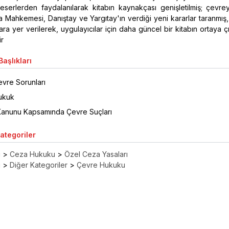
 eserlerden faydalanılarak kitabın kaynakçası genişletilmiş; çevrey
 Mahkemesi, Danıştay ve Yargıtay'ın verdiği yeni kararlar taranmış
atlara yer verilerek, uygulayıcılar için daha güncel bir kitabın ortaya 
ir
aşlıkları
vre Sorunları
ukuk
anunu Kapsamında Çevre Suçları
Kategoriler
ı
>
Ceza Hukuku
>
Özel Ceza Yasaları
ı
>
Diğer Kategoriler
>
Çevre Hukuku