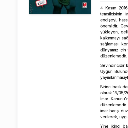
4 Kasım 2016 
temsilcisinin
endişeyi, has
önemlidir. Çe
yükleyen, geli
kalkınmayı sa
sağlaması ko
dünyamız için 
düzenlemedir.
Sevindiricidir
Uygun Bulundu
yayımlanmasıyl
Birinci baskıda
olarak 18/05/2
İmar Kanunu'n
düzenlemedir. 
imar barışı d
verilerek, uyg
Yine ikinci b