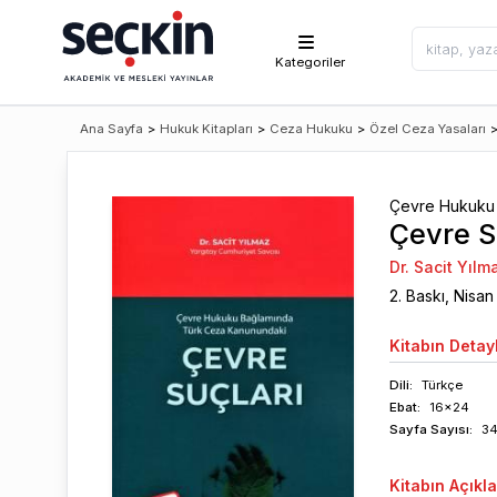
Kategoriler
Ana Sayfa
>
Hukuk Kitapları
>
Ceza Hukuku
>
Özel Ceza Yasaları
Çevre Hukuku 
Çevre S
Dr. Sacit Yılm
2
. Baskı,
Nisan
Kitabın
Detayl
Dili:
Türkçe
Ebat:
16x24
Sayfa
Sayısı
:
3
Kitabın
Açıkl