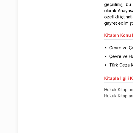
geçirilmiş, bu
olarak Anayasa
özellikli içtih
gayret edilmişt
Kitabın
Konu B
Çevre ve Çe
Çevre ve H
Türk Ceza K
Kitapla
İlgili 
Hukuk Kitaplar
Hukuk Kitaplar