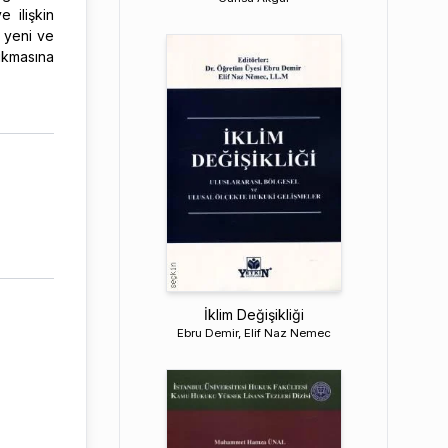
e ilişkin
, yeni ve
çıkmasına
İklim Değişikliği
Ebru Demir, Elif Naz Nemec