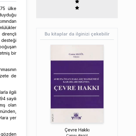
175 ülke
 duyduğu
kımından
lülükler
dirençli
Bu kitaplar da ilginizi çekebilir
 desteği
 boğuşan
etmiş bir
anmasının
azete de
la ilgili
94 sayılı
mış olan
önünden,
lara yer
Çevre Hakkı
r gözden
Cansu Akgül