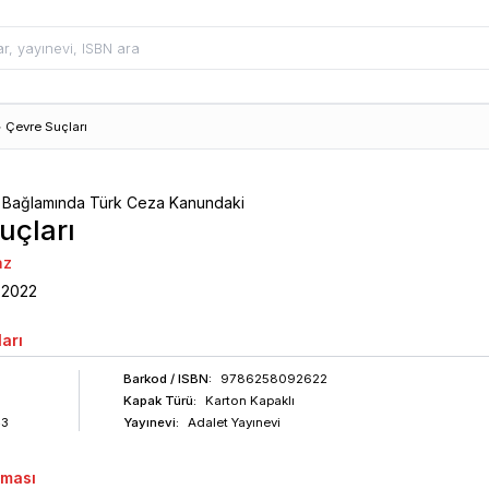
>
Çevre Suçları
Bağlamında Türk Ceza Kanundaki
uçları
az
2022
arı
Barkod
/ ISBN
:
9786258092622
Kapak Türü:
Karton Kapaklı
43
Yayınevi:
Adalet Yayınevi
aması