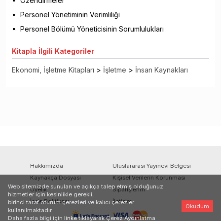
Özendirmeler
Personel Yönetiminin Verimliliği
Personel Bölümü Yöneticisinin Sorumlulukları
Kitapla
İlgili Kategoriler
Ekonomi, İşletme Kitapları
>
İşletme
>
İnsan Kaynakları
Hakkımızda
Uluslararası Yayınevi Belgesi
Kaynakça Dosyası
Kişisel Verilerin Korunması
Web sitemizde sunulan ve açıkça talep etmiş olduğunuz
Üyelik
Siparişlerim
hizmetler için kesinlikle gerekli,
İade Politikası
İletişim
birinci taraf oturum çerezleri ve kalıcı çerezler
Okudum
kullanılmaktadır.
Daha fazla bilgi için
linke
tıklayarak Çerez Aydınlatma