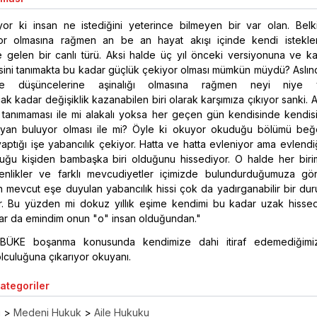
or ki insan ne istediğini yeterince bilmeyen bir var olan. Bel
liyor olmasına rağmen an be an hayat akışı içinde kendi istekler
 gelen bir canlı türü. Aksi halde üç yıl önceki versiyonuna ve kar
sini tanımakta bu kadar güçlük çekiyor olması mümkün müydü? Aslın
ve düşüncelerine aşinalığı olmasına rağmen neyi niye ya
ak kadar değişiklik kazanabilen biri olarak karşımıza çıkıyor sanki.
i tanımaması ile mi alakalı yoksa her geçen gün kendisinde kendisi
r yan buluyor olması ile mi? Öyle ki okuyor okuduğu bölümü beğ
yaptığı işe yabancılık çekiyor. Hatta ve hatta evleniyor ama evlendiğ
duğu kişiden bambaşka biri olduğunu hissediyor. O halde her birim
enlikler ve farklı mevcudiyetler içimizde bulundurduğumuza gör
an mevcut eşe duyulan yabancılık hissi çok da yadırganabilir bir du
r. Bu yüzden mi dokuz yıllık eşime kendimi bu kadar uzak hisse
ar da emindim onun "o" insan olduğundan."
ÜKE boşanma konusunda kendimize dahi itiraf edemediğimiz
culuğuna çıkarıyor okuyanı.
Kategoriler
ı
>
Medeni Hukuk
>
Aile Hukuku