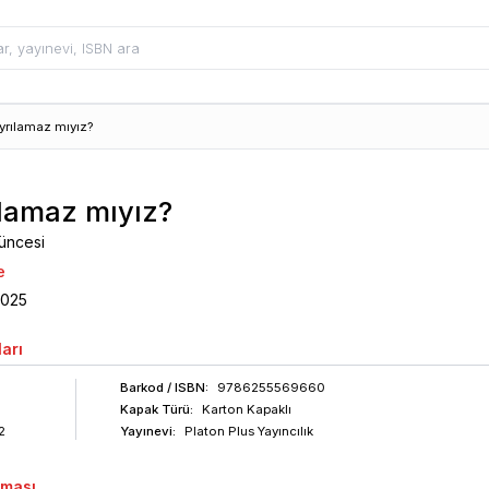
yrılamaz mıyız?
ılamaz mıyız?
üncesi
e
2025
arı
Barkod
/ ISBN
:
9786255569660
Kapak Türü:
Karton Kapaklı
2
Yayınevi:
Platon Plus Yayıncılık
aması