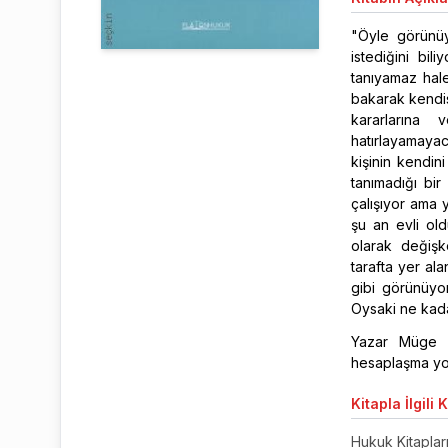
"Öyle görünüy
istediğini bi
tanıyamaz hale
bakarak kendi
kararlarına 
hatırlayamayac
kişinin kendin
tanımadığı bi
çalışıyor ama 
şu an evli ol
olarak değişk
tarafta yer al
gibi görünüyo
Oysaki ne kad
Yazar Müge B
hesaplaşma yol
Kitapla
İlgili 
Hukuk Kitaplar