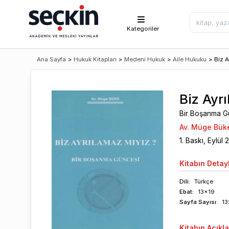
Kategoriler
Ana Sayfa
>
Hukuk Kitapları
>
Medeni Hukuk
>
Aile Hukuku
>
Biz A
Biz Ayr
Bir Boşanma G
Av. Müge Bük
1
. Baskı,
Eylül
Kitabın
Detayl
Dili:
Türkçe
Ebat:
13x19
Sayfa
Sayısı
:
13
Kitabın
Açıkl