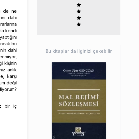
ki de ne
ini dahi
arlarına
da kendi
ptığını
 Ancak bu
nin dahi
Bu kitaplar da ilginizi çekebilir
enmiyor,
i kişinin
iz anlık
e, karşı
rum değil
diyorum?
 bir iç