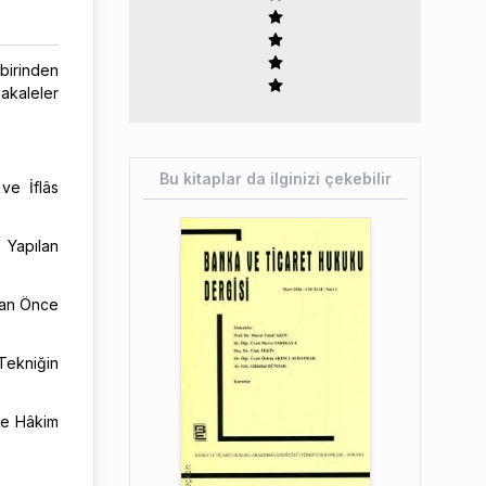
rbirinden
akaleler
Bu kitaplar da ilginizi çekebilir
ve İflâs
 Yapılan
dan Önce
 Tekniğin
 ve Hâkim