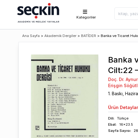
Kategoriler
Ana Sayfa
>
Akademik Dergiler
>
BATİDER
>
Banka ve Ticaret Huku
Banka v
Cilt:22 
Doç. Dr. Aynu
Erişgin Söğüt
1
. Baskı,
Hazir
Ürün
Detaylar
Dili:
Türkçe
Ebat:
16x23.5
Sayfa
Sayısı
:
2