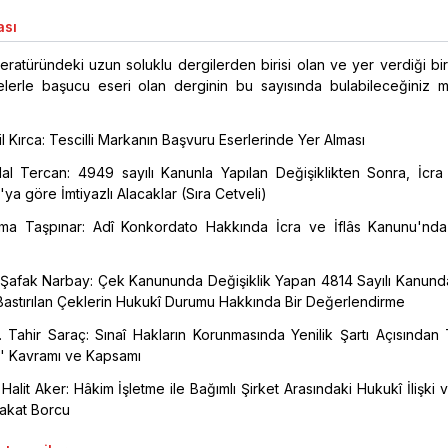
ası
eratüründeki uzun soluklu dergilerden birisi olan ve yer verdiği bi
elerle başucu eseri olan derginin bu sayısında bulabileceğiniz m
il Kırca: Tescilli Markanın Başvuru Eserlerinde Yer Alması
al Tercan: 4949 sayılı Kanunla Yapılan Değişiklikten Sonra, İcra 
ya göre İmtiyazlı Alacaklar (Sıra Cetveli)
ma Taşpınar: Adî Konkordato Hakkında İcra ve İflâs Kanunu'nda
r. Şafak Narbay: Çek Kanununda Değişiklik Yapan 4814 Sayılı Kanun
Bastırılan Çeklerin Hukukî Durumu Hakkında Bir Değerlendirme
. Tahir Saraç: Sınaî Hakların Korunmasında Yenilik Şartı Açısından
u' Kavramı ve Kapsamı
 Halit Aker: Hâkim İşletme ile Bağımlı Şirket Arasındaki Hukukî İlişki
dakat Borcu