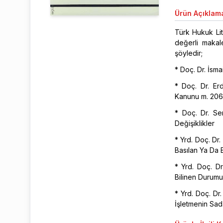
Ürün
Açıklam
Türk Hukuk Lit
değerli makal
şöyledir;
* Doç. Dr. İsma
* Doç. Dr. Erd
Kanunu m. 206'
* Doç. Dr. Se
Değişiklikler
* Yrd. Doç. D
Basılan Ya Da 
* Yrd. Doç. Dr
Bilinen Durum
* Yrd. Doç. Dr.
İşletmenin Sa