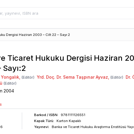
ku Dergisi Haziran 2003 – Cilt:22 – Sayı:2
e Ticaret Hukuku Dergisi Haziran 2
– Sayı:2
r Yongalık
,
Yrd. Doç. Dr. Sema Taşpınar Ayvaz
,
Dr.
(Editör)
(Editör)
lü
(Editör)
an
2004
ı
Barkod
/ ISBN
:
9781111126551
Kapak Türü:
Karton Kapaklı
86
Yayınevi:
Banka ve Ticaret Hukuku Araştırma Enstitüsü Yayı