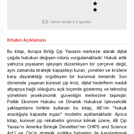
Temin süresi 2-3 gündür.
Kitabın
Açıklaması
Bu kitap, Avrupa Birliği Çip Yasasını merkeze alarak dijital
çağda hukukun değişen rolünü vurgulamaktadır: Hukuk artık
yalnızca piyasanın işleyişini düzenleyen bir çerçeve değil,
aynı zamanda stratejik kapasiteyi kuran, yöneten ve krizlere
karşı dayanıklılığı örgütleyen bir kurumsal mimaridir. Son
dönemde yaşanan küresel çip krizi, dijital hedeflerin maddi
altyapıya bağlı olduğunu açık biçimde göstermiş ve teknoloji
yönetimini jeoekonomik güvenliğin merkezine taşımıştır.
Politik Ekonomi Hukuku ve Dinamik Hukuksal İşlevselcilik
yaklaşımlarını birlikte kullanan bu kitap, AB'nin "hukuk
aracılığıyla kapasite inşası" modelini açıklamaktadır. Ayrıca
kitap, küresel çip rekabetini görünür kılmak üzere, AB Çip
Yasası'nı Amerika Birleşik Devletleri'nin CHIPS and Science
Act'i ve Çin'in stratejik politika belgeleri ile karşılaştırmalı