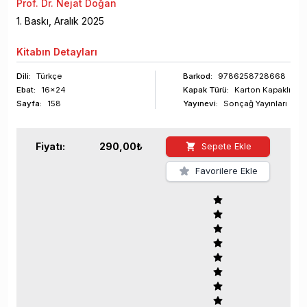
Prof. Dr. Nejat Doğan
1
. Baskı,
Aralık
2025
Kitabın
Detayları
Dili:
Türkçe
Barkod
:
9786258728668
Ebat:
16x24
Kapak Türü:
Karton Kapaklı
Sayfa
:
158
Yayınevi:
Sonçağ Yayınları
Fiyatı:
290,00
₺
Sepete Ekle
Favorilere Ekle