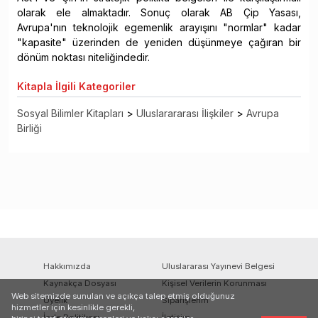
olarak ele almaktadır. Sonuç olarak AB Çip Yasası,
Avrupa'nın teknolojik egemenlik arayışını "normlar" kadar
"kapasite" üzerinden de yeniden düşünmeye çağıran bir
dönüm noktası niteliğindedir.
Kitapla
İlgili Kategoriler
Sosyal Bilimler Kitapları
>
Uluslarararası İlişkiler
>
Avrupa
Birliği
Hakkımızda
Uluslararası Yayınevi Belgesi
Kaynakça Dosyası
Kişisel Verilerin Korunması
Web sitemizde sunulan ve açıkça talep etmiş olduğunuz
Üyelik
Siparişlerim
hizmetler için kesinlikle gerekli,
İade Politikası
İletişim